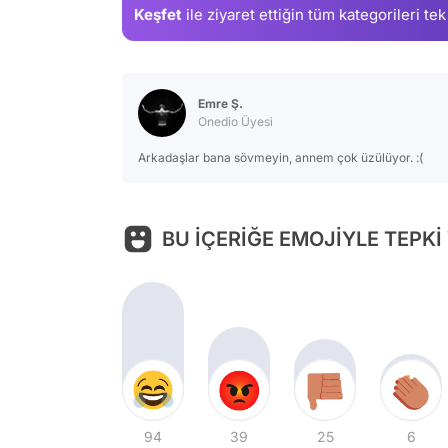
Keşfet
ile ziyaret ettiğin
tüm kategorileri tek
Emre Ş.
Onedio Üyesi
Arkadaşlar bana sövmeyin, annem çok üzülüyor. :(
BU İÇERİĞE EMOJİYLE TEPKİ
94
39
25
6