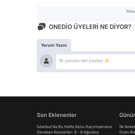
Yoru
ONEDİO ÜYELERİ NE DİYOR?
Yorum Yazın
Son Eklenenler
Günün
İstanbul'da Bu Hafta Sonu Kaçırmamanız
İlk Anke
Gereken Konserler: 8 - 9 Ağustos
Oranı Be