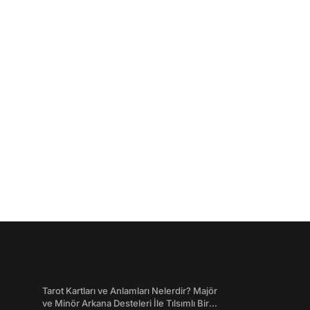
Tarot Kartları ve Anlamları Nelerdir? Majör
ve Minör Arkana Desteleri İle Tılsımlı Bir