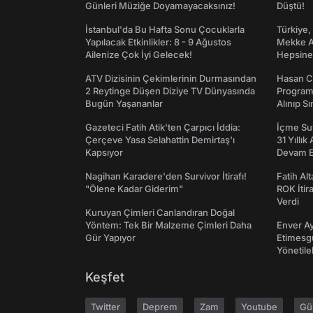
Günleri Müziğe Doyamayacaksınız!
Düştü!
İstanbul'da Bu Hafta Sonu Çocuklarla
Türkiye,
Yapılacak Etkinlikler: 8 - 9 Ağustos
Mekke An
Ailenize Çok İyi Gelecek!
Hepsine 
ATV Dizisinin Çekimlerinin Durmasından
Hasan C
2 Reytinge Düşen Diziye TV Dünyasında
Programı
Bugün Yaşananlar
Alınıp Sı
Gazeteci Fatih Atik'ten Çarpıcı İddia:
İçme Suy
Çerçeve Yasa Selahattin Demirtaş'ı
31 Yıllık
Kapsıyor
Devam E
Nagihan Karadere'den Survivor İtirafı!
Fatih Al
"Ölene Kadar Giderim"
ROK İtir
Verdi
Kuruyan Çimleri Canlandıran Doğal
Yöntem: Tek Bir Malzeme Çimleri Daha
Enver Ay
Gür Yapıyor
Etimesgu
Yönetileb
Keşfet
Twitter
Deprem
Zam
Youtube
Gü