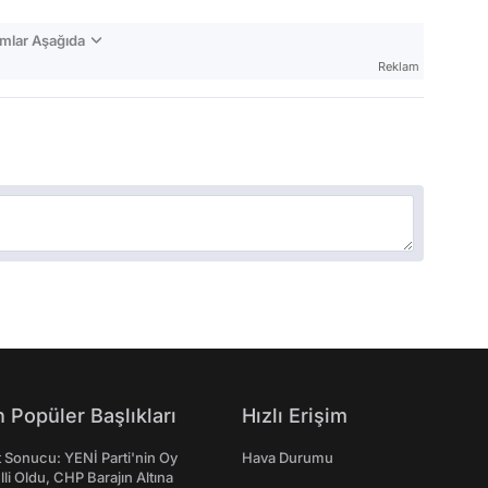
mlar Aşağıda
Reklam
 Popüler Başlıkları
Hızlı Erişim
t Sonucu: YENİ Parti'nin Oy
Hava Durumu
lli Oldu, CHP Barajın Altına