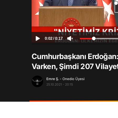
0:02
/
0:17
Cumhurbaşkanı Erdoğan: '
Varken, Şimdi 207 Vilaye
Emre Ş.
- Onedio Üyesi
25.10.2021 - 20:15