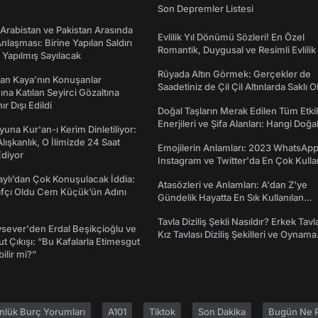
Son Depremler Listesi
 Arabistan ve Pakistan Arasında
Evlilik Yıl Dönümü Sözleri! En Özel
laşması: Birine Yapılan Saldırı
Romantik, Duygusal ve Resimli Evlilik 
Yapılmış Sayılacak
dönümü Mesajları
Rüyada Altın Görmek: Gerçekler de
an Kaya’nın Konuşanlar
Saadetiniz de Çil Çil Altınlarda Saklı Ol
na Katılan Seyirci Gözaltına
nır Dışı Edildi
Doğal Taşların Merak Edilen Tüm Etkil
Enerjileri ve Şifa Alanları: Hangi Doğa
una Kur'an-ı Kerim Dinletiliyor:
Ne İşe Yarar?
 Alışkanlık, O İlimizde 24 Saat
Emojilerin Anlamları: 2023 WhatsApp
diyor
Instagram ve Twitter'da En Çok Kulla
Emojiler ve Anlamları
taylı’dan Çok Konuşulacak İddia:
Atasözleri ve Anlamları: A'dan Z'ye
afçı Oldu Cem Küçük’ün Adını
Gündelik Hayatta En Sık Kullanılan
Atasözleri ve Anlamları
Tavla Diziliş Şekli Nasıldır? Erkek Tavl
sever'den Erdal Beşikçioğlu ve
Kız Tavlası Diziliş Şekilleri ve Oynama
t Çıkışı: “Bu Kafalarla Etimesgut
Yönleri
ilir mi?”
nlük Burç Yorumları
A101
Tiktok
Son Dakika
Bugün Ne P