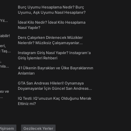
Dünyaya Giriş
Burç Uyumu Hesaplama Nedir? Burç
Uyumu, Aşk Uyumu Nasıl Hesaplanır?
Yıl
İdeal Kilo Nedir? İdeal Kilo Hesaplama
Nasıl Yapılır?
abilir!
Ders Çalışırken Dinlenecek Müzikler
Nelerdir? Müziksiz Çalışamayanlar
eri,
Toplanın!
l Taş
Instagram Giriş Nasıl Yapılır? Instagram'a
Giriş İşlemleri Rehberi
,
nılan
41 Ülkenin Bayrakları ve Ülke Bayraklarının
Anlamları
GTA San Andreas Hileleri! Oynamaya
Doyamayanlar İçin Güncel San Andreas
ası ve
Şifreleri
IQ Testi: IQ'unuzun Kaç Olduğunu Merak
Ettiniz mi?
işirsem
Gezilecek Yerler