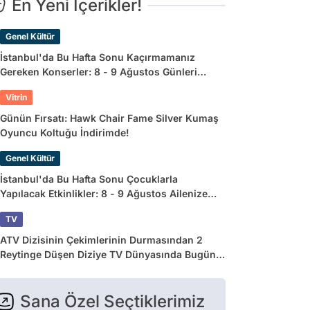
En Yeni İçerikler!
Genel Kültür
İstanbul'da Bu Hafta Sonu Kaçırmamanız
Gereken Konserler: 8 - 9 Ağustos Günleri
Müziğe Doyamayacaksınız!
Vitrin
Günün Fırsatı: Hawk Chair Fame Silver Kumaş
Oyuncu Koltuğu İndirimde!
Genel Kültür
İstanbul'da Bu Hafta Sonu Çocuklarla
Yapılacak Etkinlikler: 8 - 9 Ağustos Ailenize
Çok İyi Gelecek!
TV
ATV Dizisinin Çekimlerinin Durmasından 2
Reytinge Düşen Diziye TV Dünyasında Bugün
Yaşananlar
Sana Özel Seçtiklerimiz