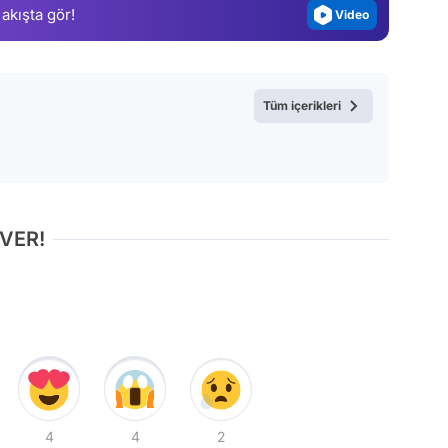
 akışta gör!
Video
Test
Tüm içerikleri
 VER!
4
4
2