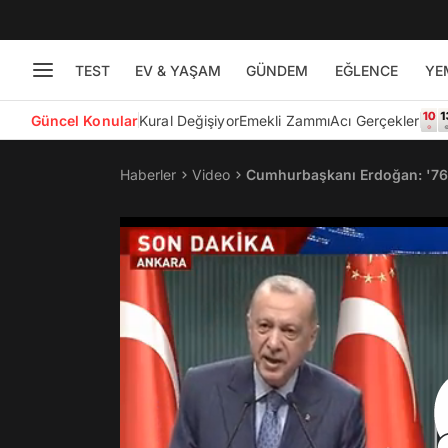
TEST
EV & YAŞAM
GÜNDEM
EĞLENCE
YE
Güncel Konular
Kural Değişiyor
Emekli Zammı
Acı Gerçekler
Haberler
Video
Cumhurbaşkanı Erdoğan: '76 V