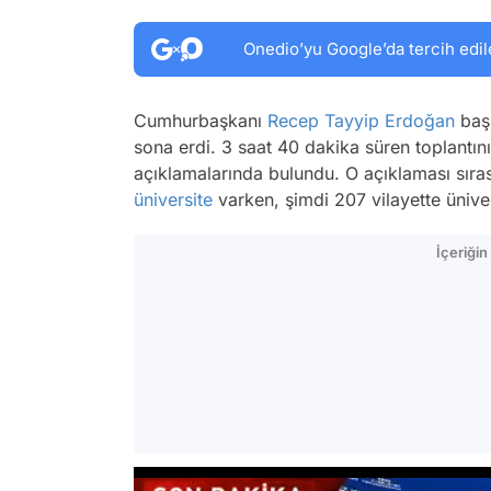
Onedio’yu Google’da tercih edil
Cumhurbaşkanı
Recep Tayyip Erdoğan
baş
sona erdi. 3 saat 40 dakika süren toplantı
açıklamalarında bulundu. O açıklaması sır
üniversite
varken, şimdi 207 vilayette ünivers
İçeriği