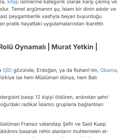
ara,
kitap
isimlerine kategorik olarak karşı çıkmış ve
ur. Temel argümanım şu; İslam bir dinin adıdır ve
 (sas) peygamberlik vasfıyla beyan buyurduğu
an pratik hayattaki uygulamalarından ibarettir.
Rolü Oynamalı | Murat Yetkin |
da
IŞİD
gözünde, Erdoğan, ya da Ruhani'nin,
Obama
,
 Türkiye ise hem Müslüman dünya, hem Batı
dergisini basıp 12 kişiyi öldüren, ardından şehri
ğu’daki radikal İslamcı gruplarla bağlantıları
üslüman Fransız vatandaşı Şefir ve Said Kuaşi
ükkânını basarak rehin alanların muhtemelen el-