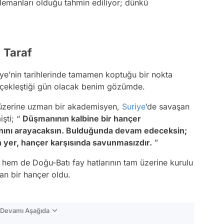
elemanları olduğu tahmin ediliyor; dünkü
 Taraf
iye’nin tarihlerinde tamamen koptuğu bir nokta
erçekleştiği gün olacak benim gözümde.
r üzerine uzman bir akademisyen,
Suriye
’de savaşan
işti; “
Düşmanının kalbine bir hançer
nını arayacaksın. Bulduğunda devam edeceksin;
en yer, hançer karşısında savunmasızdır.
”
 hem de Doğu-Batı fay hatlarının tam üzerine kurulu
nan bir hançer oldu.
n Devamı Aşağıda