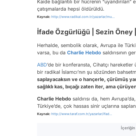
Kaide bağlantılı bir hücrenin “uyandırılan” 
çatışmalarda hepsi öldürüldü.
Kaynak:
http://www.radikal.com.tr/yazarlar/mu...
İfade Özgürlüğü | Sezin Öney |
Herhalde, sembolik olarak, Avrupa ile Türk
varsa, bu da
Charlie Hebdo
saldırısının g
ABD
’de bir konferansta, Cihatçı hareketle
bir radikal İslamcı’nın şu sözünden bahsetm
saplayacaksın ve o hançerle, çürümüş ya
sağlıklı kas, bıçağı zaten iter, ama çürüy
Charlie Hebdo
saldırısı da, hem Avrupa’da,
Türkiye’de, çok hassas sinir uçlarına sapla
Kaynak:
http://www.taraf.com.tr/yazarlar/ifad...
İçeriği