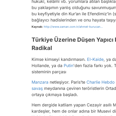
hukukî, kelâmî vb. yorumlara atılan başlıkl
bu yaklaşımın yanlış olduğunu savunmuşumd
bu keyfiyetiyle din Kur’an ile Efendimiz’in
bağlayıcı hadislerinden ve onu hayata taşıy
Kaynak:
http://www.zaman.com.tr/ahmet-kurucan...
Türkiye Üzerine Düşen Yapıcı 
Radikal
Kimse kimseyi kandırmasın.
El-Kaide
, ya 
Hollande, ya da
Putin
'den fazla farkı yok.
sisteminin parçası
Manzara
netleşiyor. Paris’te
Charlie Hebdo
savaş
meydanına çeviren teröristlerin Ortado
ortaya çıkmaya başladı.
Hem dergide katliam yapan Cezayir asıllı M
kardeşler, hem de onlar adına bir Musevi d