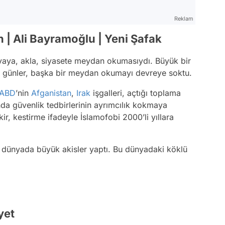
Reklam
n | Ali Bayramoğlu | Yeni Şafak
dünyaya, akla, siyasete meydan okumasıydı. Büyük bir
den günler, başka bir meydan okumayı devreye soktu.
ABD
’nin
Afganistan
,
Irak
işgalleri, açtığı toplama
da güvenlik tedbirlerinin ayrımcılık kokmaya
r, kestirme ifadeyle İslamofobi 2000’li yıllara
i dünyada büyük akisler yaptı. Bu dünyadaki köklü
yet