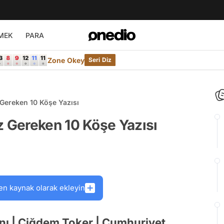
MEK
PARA
Zone Okey
Seri Diz
ereken 10 Köşe Yazısı
 Gereken 10 Köşe Yazısı
en kaynak olarak ekleyin
nı | Çiğdem Toker | Cumhuriyet