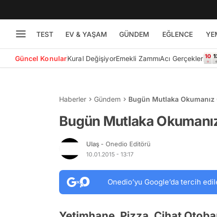
TEST
EV & YAŞAM
GÜNDEM
EĞLENCE
YE
Güncel Konular
Kural Değişiyor
Emekli Zammı
Acı Gerçekler
Haberler
Gündem
Bugün Mutlaka Okumanız G
Bugün Mutlaka Okumanız
Ulaş
- Onedio Editörü
10.01.2015 - 13:17
Onedio’yu Google’da tercih edil
Yetimhane, Pizza, Cihat Otoba