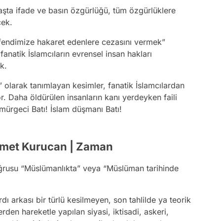
aşta ifade ve basın özgürlüğü, tüm özgürlüklere
cek.
Efendimize hakaret edenlere cezasını vermek”
fanatik İslamcıların evrensel insan hakları
k.
 olarak tanımlayan kesimler, fanatik İslamcılardan
r. Daha öldürülen insanların kanı yerdeyken faili
Sömürgeci Batı! İslam düşmanı Batı!
Ahmet Kurucan | Zaman
Doğrusu “Müslümanlıkta” veya “Müslüman tarihinde
rdı arkası bir türlü kesilmeyen, son tahlilde ya teorik
den hareketle yapılan siyasi, iktisadi, askeri,