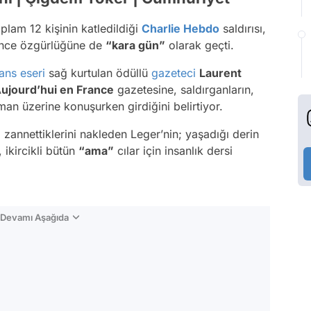
oplam 12 kişinin katledildiği
Charlie Hebdo
saldırısı,
şünce özgürlüğüne de
“kara gün”
olarak geçti.
ans eseri
sağ kurtulan ödüllü
gazeteci
Laurent
ujourd’hui en France
gazetesine, saldırganların,
an üzerine konuşurken girdiğini belirtiyor.
”
zannettiklerini nakleden Leger’nin; yaşadığı derin
ikircikli bütün
“ama”
cılar için insanlık dersi
n Devamı Aşağıda