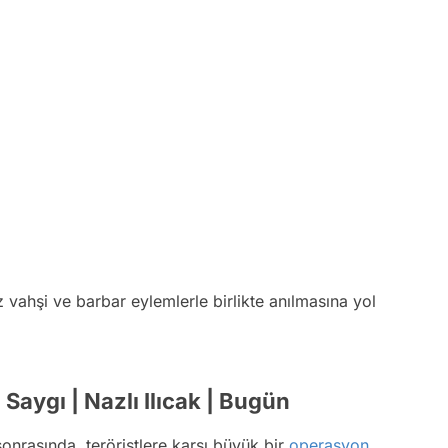
vahşi ve barbar eylemlerle birlikte anılmasına yol
Saygı | Nazlı Ilıcak | Bugün
onrasında, teröristlere karşı büyük bir
operasyon