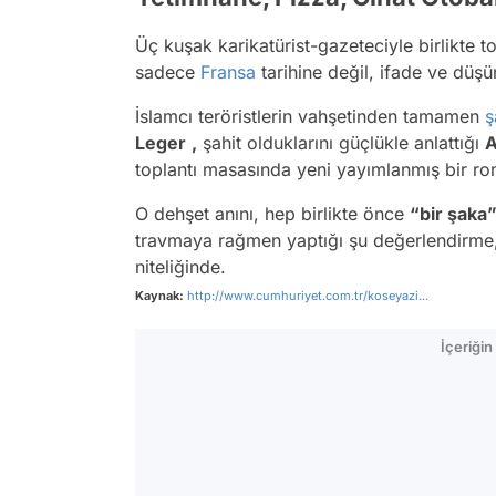
Üç kuşak karikatürist-gazeteciyle birlikte t
sadece
Fransa
tarihine değil, ifade ve dü
İslamcı teröristlerin vahşetinden tamamen
ş
Leger
,
şahit olduklarını güçlükle anlattığı
A
toplantı masasında yeni yayımlanmış bir rom
O dehşet anını, hep birlikte önce
“bir şaka
travmaya rağmen yaptığı şu değerlendirme, 
niteliğinde.
Kaynak:
http://www.cumhuriyet.com.tr/koseyazi...
İçeriği