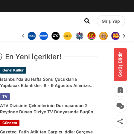
Giriş Yap
Görüş Bildir
En Yeni İçerikler!
Genel Kültür
İstanbul'da Bu Hafta Sonu Çocuklarla
Yapılacak Etkinlikler: 8 - 9 Ağustos Ailenize
Çok İyi Gelecek!
TV
ATV Dizisinin Çekimlerinin Durmasından 2
Reytinge Düşen Diziye TV Dünyasında Bugün
Yaşananlar
Gündem
Gazeteci Fatih Atik'ten Çarpıcı İddia: Çerçeve