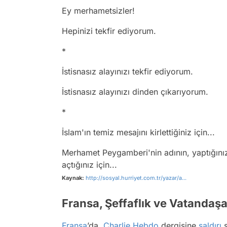
Ey merhametsizler!
Hepinizi tekfir ediyorum.
*
İstisnasız alayınızı tekfir ediyorum.
İstisnasız alayınızı dinden çıkarıyorum.
*
İslam'ın temiz mesajını kirlettiğiniz için...
Merhamet Peygamberi'nin adının, yaptığınız 
açtığınız için...
Kaynak:
http://sosyal.hurriyet.com.tr/yazar/a...
Fransa, Şeffaflık ve Vatandaşa 
Fransa
’da,
Charlie Hebdo
dergisine
saldırı
s