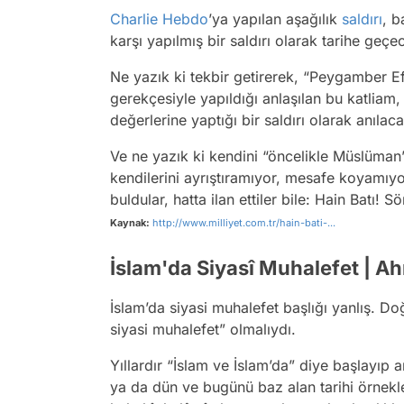
Charlie Hebdo
’ya yapılan aşağılık
saldırı
, b
karşı yapılmış bir saldırı olarak tarihe geçe
Ne yazık ki tekbir getirerek, “Peygamber 
gerekçesiyle yapıldığı anlaşılan bu katliam, 
değerlerine yaptığı bir saldırı olarak anılaca
Ve ne yazık ki kendini “öncelikle Müslüman”
kendilerini ayrıştıramıyor, mesafe koyamıyo
buldular, hatta ilan ettiler bile: Hain Batı! 
Kaynak:
http://www.milliyet.com.tr/hain-bati-...
İslam'da Siyasî Muhalefet | 
İslam’da siyasi muhalefet başlığı yanlış. 
siyasi muhalefet” olmalıydı.
Yıllardır “İslam ve İslam’da” diye başlayıp a
ya da dün ve bugünü baz alan tarihi örnekler