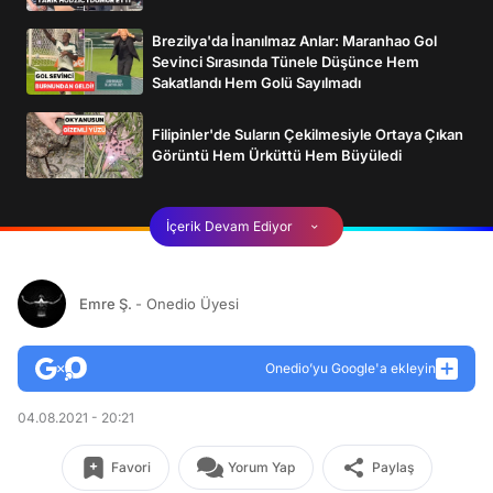
Brezilya'da İnanılmaz Anlar: Maranhao Gol
Sevinci Sırasında Tünele Düşünce Hem
Sakatlandı Hem Golü Sayılmadı
Filipinler'de Suların Çekilmesiyle Ortaya Çıkan
Görüntü Hem Ürküttü Hem Büyüledi
İçerik Devam Ediyor
Emre Ş.
- Onedio Üyesi
Onedio’yu Google'a ekleyin
04.08.2021 - 20:21
Favori
Yorum Yap
Paylaş