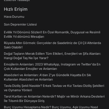
Hızlı Erişim
Hava Durumu
Son Depremler Listesi
Evlilik Yıl Dönümü Sözleri! En Özel Romantik, Duygusal ve Resimli
Evlilik Yıl dönümü Mesajları
Rüyada Altın Görmek: Gerçekler de Saadetiniz de Çil Çil Altınlarda
Saklı Olabilir!
Doğal Taşların Merak Edilen Tüm Etkileri, Enerjileri ve Şifa Alanları:
Hangi Doğal Taş Ne İşe Yarar?
Emojilerin Anlamları: 2023 WhatsApp, Instagram ve Twitter'da En
Çok Kullanılan Emojiler ve Anlamları
Atasözleri ve Anlamları: A'dan Z'ye Gündelik Hayatta En Sık
Kullanılan Atasözleri ve Anlamları
Tavla Diziliş Şekli Nasıldır? Erkek Tavlası ve Kız Tavlası Diziliş Şekilleri
ve Oynama Yönleri
Tarot Kartları ve Anlamları Nelerdir? Majör ve Minör Arkana Desteleri
İle Tılsımlı Bir Dünyaya Giriş
Burç Uyumu Hesaplama Nedir? Burç Uyumu, Aşk Uyumu Nasıl