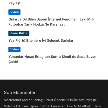
Paylaştı!
Video
Onlarca Dil Bilen Japon İnternet Fenomeni Eski Milli
Futbolcu Tarık Hodzic'le Karşılaştı
Genel Kültür
Yaz Flörtü Bitenlere İyi Gelecek Şarkılar
Video
Yunanlar Neşet Ertaş'tan Sonra Şimdi de Seda Sayan'ı
Çaldı!
Son Eklenenler
Masterchef Somer Sivrioğlu Yıllar Önceki Halini İlk Kez Paylaştı!
Onlarca Dil Bilen Japon İnternet Fenomeni Eski Milli Futbolcu Tarık