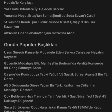
Hodzic'le Karşılaştı
Yaz Flörtü Bitenlere İyi Gelecek Şarkılar
Yunanlar Neşet Ertaş'tan Sonra Şimdi de Seda Sayan'ı Çaldı!
14 Yaşında Kendi İşini Kurdu: Günde 6 Saat Çalışıp 3 Bin Lira
Kazanıyor
ultrAslan Lideri Sebahattin Şirin Gözaltına Alındı
Günün Popüler Başlıkları
Uzun Süredir Kanserle Mücadele Eden Şarkıcı Cansever Hayatını
Kaybetti
Güvenlik Müdahale Etti: Manifest'in Bodrum'da Verdiği Konserde
Bir Genç Sahneye Atladı
Çeşme'de Kumrucuya Tepki Yağdı! 1,5 Saatlik Süreyi Aşana 2 Bin TL
Ücret
ABD Ordusunda Görev Yapan Bir Türk, Kaliforniya Çöllerinin
Sıcaklığını Gösterdi
Çok Beklenen Hızlı Tren İçin Tarih Verildi: 7 Saat Süren Yol 1 Saat 45
Dakikaya Düşecek!
Suça Sürüklenen Çocuklara İlişkin Kanun Teklifi TBMM'de Kabul
Edilerek Yasalaştı