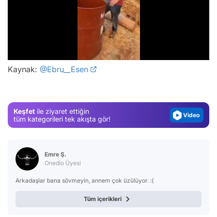
/
Video
Test
Kaynak:
@Ebru__Esen
Gündem
Magazin
Keşfet
ile ziyaret ettiğin
Video
tüm kategorileri tek akışta gör!
Test
Emre Ş.
Onedio Üyesi
Arkadaşlar bana sövmeyin, annem çok üzülüyor. :(
Tüm içerikleri