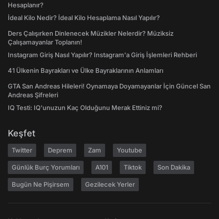
Hesaplanır?
İdeal Kilo Nedir? İdeal Kilo Hesaplama Nasıl Yapılır?
Ders Çalışırken Dinlenecek Müzikler Nelerdir? Müziksiz
Çalışamayanlar Toplanın!
Instagram Giriş Nasıl Yapılır? Instagram'a Giriş İşlemleri Rehberi
41 Ülkenin Bayrakları ve Ülke Bayraklarının Anlamları
GTA San Andreas Hileleri! Oynamaya Doyamayanlar İçin Güncel San
Andreas Şifreleri
IQ Testi: IQ'unuzun Kaç Olduğunu Merak Ettiniz mi?
Keşfet
Twitter
Deprem
Zam
Youtube
Günlük Burç Yorumları
A101
Tiktok
Son Dakika
Bugün Ne Pişirsem
Gezilecek Yerler