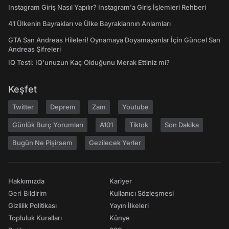
Instagram Giriş Nasıl Yapılır? Instagram'a Giriş İşlemleri Rehberi
41 Ülkenin Bayrakları ve Ülke Bayraklarının Anlamları
GTA San Andreas Hileleri! Oynamaya Doyamayanlar İçin Güncel San
Andreas Şifreleri
IQ Testi: IQ'unuzun Kaç Olduğunu Merak Ettiniz mi?
Keşfet
Twitter
Deprem
Zam
Youtube
Günlük Burç Yorumları
A101
Tiktok
Son Dakika
Bugün Ne Pişirsem
Gezilecek Yerler
Hakkımızda
Kariyer
Geri Bildirim
Kullanıcı Sözleşmesi
Gizlilik Politikası
Yayın İlkeleri
Topluluk Kuralları
Künye