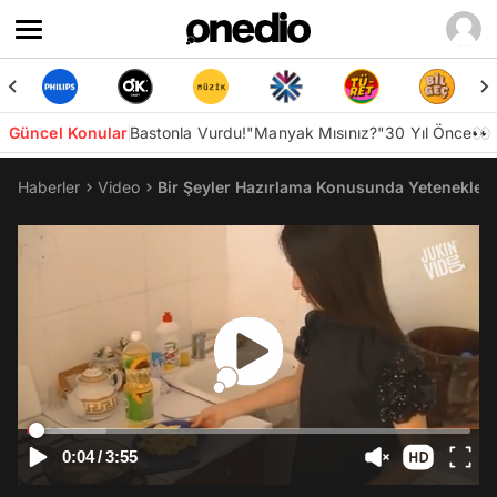
Güncel Konular
Bastonla Vurdu!
"Manyak Mısınız?"
30 Yıl Önce👀
Haberler
Video
Bir Şeyler Hazırlama Konusunda Yeteneklerin
0:04
/
3:55