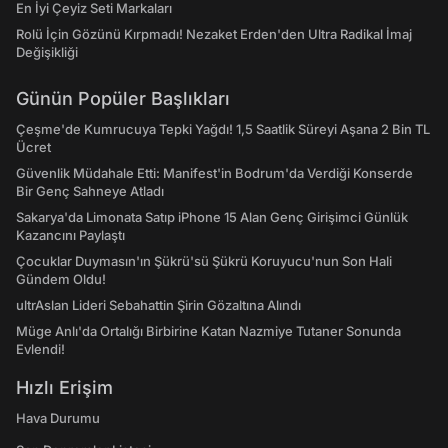
En İyi Çeyiz Seti Markaları
Rolü İçin Gözünü Kırpmadı! Nezaket Erden'den Ultra Radikal İmaj
Değişikliği
Günün Popüler Başlıkları
Çeşme'de Kumrucuya Tepki Yağdı! 1,5 Saatlik Süreyi Aşana 2 Bin TL
Ücret
Güvenlik Müdahale Etti: Manifest'in Bodrum'da Verdiği Konserde
Bir Genç Sahneye Atladı
Sakarya'da Limonata Satıp iPhone 15 Alan Genç Girişimci Günlük
Kazancını Paylaştı
Çocuklar Duymasın'ın Şükrü'sü Şükrü Koruyucu'nun Son Hali
Gündem Oldu!
ultrAslan Lideri Sebahattin Şirin Gözaltına Alındı
Müge Anlı'da Ortalığı Birbirine Katan Nazmiye Tutaner Sonunda
Evlendi!
Hızlı Erişim
Hava Durumu