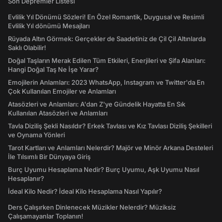
Son Depremler Listesi
Evlilik Yıl Dönümü Sözleri! En Özel Romantik, Duygusal ve Resimli
Evlilik Yıl dönümü Mesajları
Rüyada Altın Görmek: Gerçekler de Saadetiniz de Çil Çil Altınlarda
Saklı Olabilir!
Doğal Taşların Merak Edilen Tüm Etkileri, Enerjileri ve Şifa Alanları:
Hangi Doğal Taş Ne İşe Yarar?
Emojilerin Anlamları: 2023 WhatsApp, Instagram ve Twitter'da En
Çok Kullanılan Emojiler ve Anlamları
Atasözleri ve Anlamları: A'dan Z'ye Gündelik Hayatta En Sık
Kullanılan Atasözleri ve Anlamları
Tavla Diziliş Şekli Nasıldır? Erkek Tavlası ve Kız Tavlası Diziliş Şekilleri
ve Oynama Yönleri
Tarot Kartları ve Anlamları Nelerdir? Majör ve Minör Arkana Desteleri
İle Tılsımlı Bir Dünyaya Giriş
Burç Uyumu Hesaplama Nedir? Burç Uyumu, Aşk Uyumu Nasıl
Hesaplanır?
İdeal Kilo Nedir? İdeal Kilo Hesaplama Nasıl Yapılır?
Ders Çalışırken Dinlenecek Müzikler Nelerdir? Müziksiz
Çalışamayanlar Toplanın!