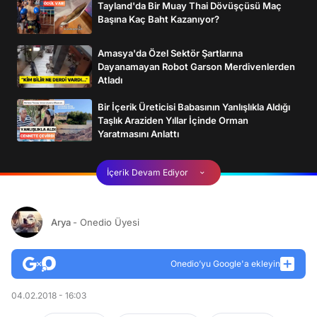
Tayland'da Bir Muay Thai Dövüşçüsü Maç
Başına Kaç Baht Kazanıyor?
Amasya'da Özel Sektör Şartlarına
Dayanamayan Robot Garson Merdivenlerden
Atladı
Bir İçerik Üreticisi Babasının Yanlışlıkla Aldığı
Taşlık Araziden Yıllar İçinde Orman
Yaratmasını Anlattı
İçerik Devam Ediyor
Arya
- Onedio Üyesi
Onedio’yu Google'a ekleyin
04.02.2018 - 16:03