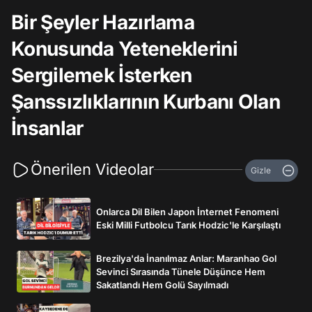
Bir Şeyler Hazırlama
Konusunda Yeteneklerini
Sergilemek İsterken
Şanssızlıklarının Kurbanı Olan
İnsanlar
Önerilen Videolar
Gizle
Onlarca Dil Bilen Japon İnternet Fenomeni
Eski Milli Futbolcu Tarık Hodzic'le Karşılaştı
Brezilya'da İnanılmaz Anlar: Maranhao Gol
Sevinci Sırasında Tünele Düşünce Hem
Sakatlandı Hem Golü Sayılmadı