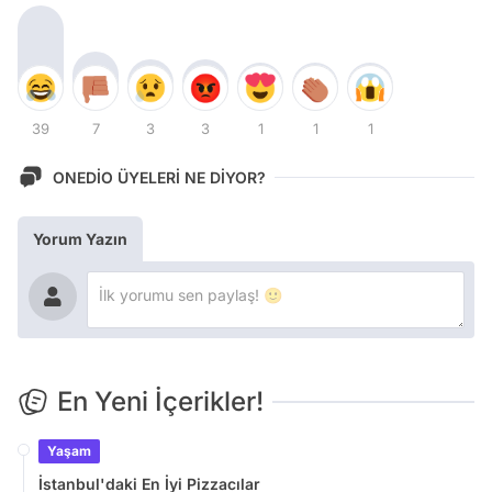
39
7
3
3
1
1
1
ONEDİO ÜYELERİ NE DİYOR?
Yorum Yazın
En Yeni İçerikler!
Yaşam
İstanbul'daki En İyi Pizzacılar