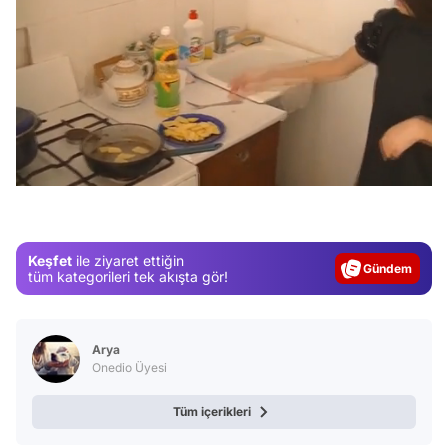
/
Video
Test
Keşfet
ile ziyaret ettiğin
Gündem
tüm kategorileri tek akışta gör!
Magazin
Video
Arya
Test
Onedio Üyesi
Tüm içerikleri