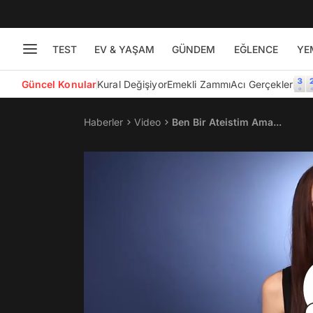
TEST
EV & YAŞAM
GÜNDEM
EĞLENCE
YE
Güncel Konular
Kural Değişiyor
Emekli Zammı
Acı Gerçekler
Haberler
Video
Ben Bir Ateistim Ama...