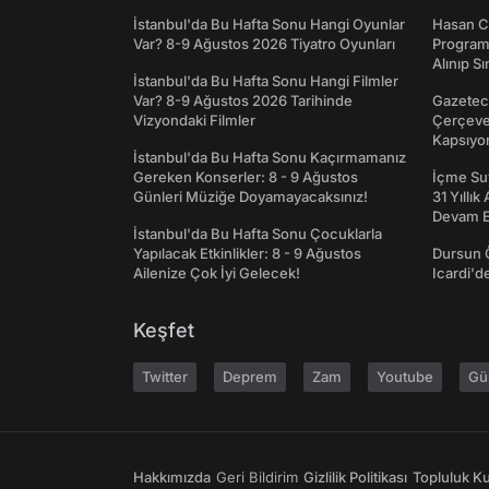
İstanbul'da Bu Hafta Sonu Hangi Oyunlar
Hasan C
Var? 8-9 Ağustos 2026 Tiyatro Oyunları
Programı
Alınıp Sı
İstanbul'da Bu Hafta Sonu Hangi Filmler
Var? 8-9 Ağustos 2026 Tarihinde
Gazeteci
Vizyondaki Filmler
Çerçeve 
Kapsıyo
İstanbul'da Bu Hafta Sonu Kaçırmamanız
Gereken Konserler: 8 - 9 Ağustos
İçme Suy
Günleri Müziğe Doyamayacaksınız!
31 Yıllık
Devam E
İstanbul'da Bu Hafta Sonu Çocuklarla
Yapılacak Etkinlikler: 8 - 9 Ağustos
Dursun 
Ailenize Çok İyi Gelecek!
Icardi'd
Keşfet
Twitter
Deprem
Zam
Youtube
Gü
Hakkımızda
Geri Bildirim
Gizlilik Politikası
Topluluk Kur