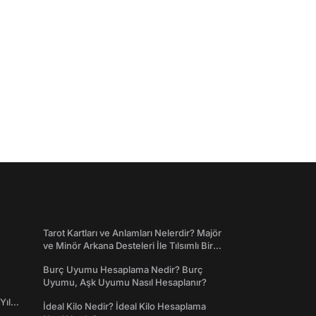
Tarot Kartları ve Anlamları Nelerdir? Majör
ve Minör Arkana Desteleri İle Tılsımlı Bir
Dünyaya Giriş
Burç Uyumu Hesaplama Nedir? Burç
Uyumu, Aşk Uyumu Nasıl Hesaplanır?
Yıl
İdeal Kilo Nedir? İdeal Kilo Hesaplama