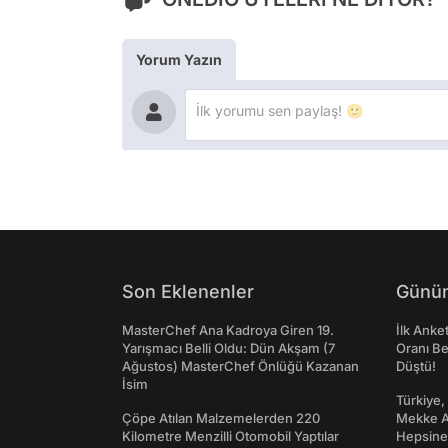
Yorum Yazın
Son Eklenenler
Günün
MasterChef Ana Kadroya Giren 19.
İlk Anke
Yarışmacı Belli Oldu: Dün Akşam (7
Oranı Be
Ağustos) MasterChef Önlüğü Kazanan
Düştü!
İsim
Türkiye,
Çöpe Atılan Malzemelerden 220
Mekke An
Kilometre Menzilli Otomobil Yaptılar
Hepsine 