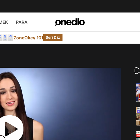
MEK
PARA
ZoneOkey 101
Seri Diz