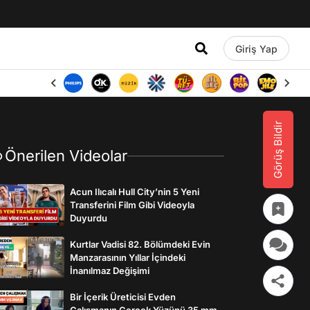
Giriş Yap
Görüş Bildir
Önerilen Videolar
Acun Ilıcalı Hull City’nin 5 Yeni
Transferini Film Gibi Videoyla
Duyurdu
Kurtlar Vadisi 82. Bölümdeki Evin
Manzarasının Yıllar İçindeki
İnanılmaz Değişimi
Bir İçerik Üreticisi Evden
Çalışmanın Gerçek Yüzünü 35 mm