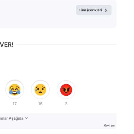
Video
Tüm içerikleri
Test
 VER!
17
15
3
mlar Aşağıda
Reklam