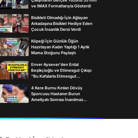
ve IMAX Formatlarıyla Gösterdi
Bisikleti Olmadığı İçin Ağlayan
Arkadaşına Bisiklet Hediye Eden
Çocuk İnsanlık Dersi Verdi
Köpeği İçin Günlük Öğün
Hazırlayan Kadın Yaptığı 1 Aylık
Mama Stoğunu Paylaştı
Enver Aysever'den Erdal
Beşikçioğlu ve Etimesgut Çıkışı:
“Bu Kafalarla Etimesgut
Yönetilebilir mi?”
4 Kere Burnu Kırılan Dövüş
Sporcusu Hastanın Burun
Ameliyatı Sonrası İnanılmaz
Değişimi