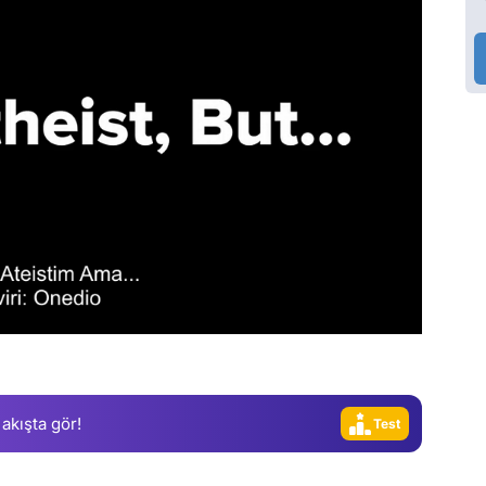
Video
Test
 akışta gör!
Gündem
Magazin