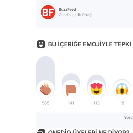
BuzzFeed
Onedio İçerik Ortağı
BU İÇERİĞE EMOJİYLE TEPKİ
585
141
113
18
Yoru
ONEDİO ÜYELERİ NE DİYOR?