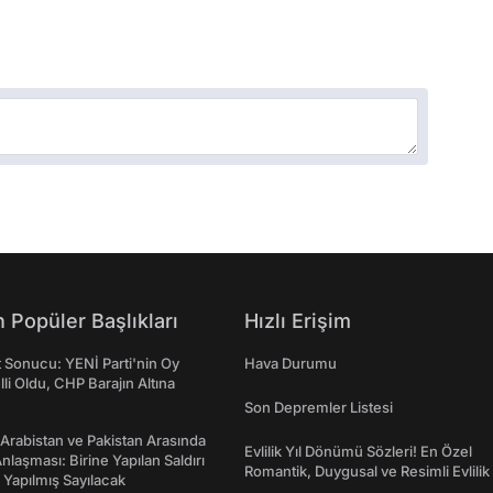
 Popüler Başlıkları
Hızlı Erişim
t Sonucu: YENİ Parti'nin Oy
Hava Durumu
lli Oldu, CHP Barajın Altına
Son Depremler Listesi
 Arabistan ve Pakistan Arasında
Evlilik Yıl Dönümü Sözleri! En Özel
laşması: Birine Yapılan Saldırı
Romantik, Duygusal ve Resimli Evlilik 
Yapılmış Sayılacak
dönümü Mesajları