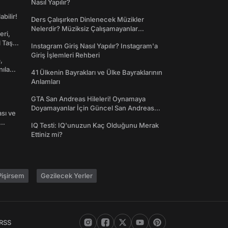
Nasıl Yapılır?
abilir!
Ders Çalışırken Dinlenecek Müzikler
Nelerdir? Müziksiz Çalışamayanlar
eri,
Toplanın!
l Taş
Instagram Giriş Nasıl Yapılır? Instagram'a
Giriş İşlemleri Rehberi
,
nılan
41 Ülkenin Bayrakları ve Ülke Bayraklarının
Anlamları
GTA San Andreas Hileleri! Oynamaya
Doyamayanlar İçin Güncel San Andreas
ası ve
Şifreleri
IQ Testi: IQ'unuzun Kaç Olduğunu Merak
Ettiniz mi?
işirsem
Gezilecek Yerler
RSS