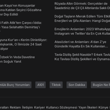
Rüyada Altın Görmek: Gerçekler de
an Kaya’nın Konuşanlar
Saadetiniz de Çil Çil Altınlarda Saklı Ol
na Katılan Seyirci Gözaltına
nır Dışı Edildi
Doğal Taşların Merak Edilen Tüm Etkil
Enerjileri ve Şifa Alanları: Hangi Doğa
 Fatih Atik'ten Çarpıcı İddia:
Ne İşe Yarar?
Yasa Selahattin Demirtaş'ı
Emojilerin Anlamları: 2023 WhatsApp
r
Instagram ve Twitter'da En Çok Kulla
Emojiler ve Anlamları
una Kur'an-ı Kerim Dinletiliyor:
Atasözleri ve Anlamları: A'dan Z'ye
 Alışkanlık, O İlimizde 24 Saat
Gündelik Hayatta En Sık Kullanılan
diyor
Atasözleri ve Anlamları
Tavla Diziliş Şekli Nasıldır? Erkek Tavl
Özbek'in Veda Davetine
Kız Tavlası Diziliş Şekilleri ve Oynama
en Soğuk Yanıt
Yönleri
nlük Burç Yorumları
A101
Tiktok
Son Dakika
Bugün Ne P
alları
Reklam
İletişim
Kariyer
Kullanıcı Sözleşmesi
Yayın İlkeleri
Künye