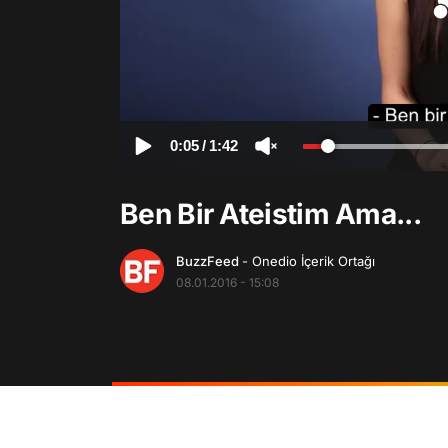
0:05
/
1:42
Ben Bir Ateistim Ama...
BuzzFeed
- Onedio İçerik Ortağı
08.01.2016 - 15:08