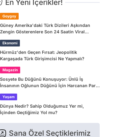
En Yeni İçerikler!
Goygoy
Güney Amerika'daki Türk Dizileri Aşkından
Zengin Gösterenlere Son 24 Saatin Viral
Tweetleri
Ekonomi
Hürmüz'den Geçen Fırsat: Jeopolitik
Kargaşada Türk Girişimcisi Ne Yapmalı?
Magazin
Sosyete Bu Düğünü Konuşuyor: Ünlü İş
İnsanının Oğlunun Düğünü İçin Harcanan Para
Dudak Uçuklattı!
Yaşam
Dünya Nedir? Sahip Olduğumuz Yer mi,
İçinden Geçtiğimiz Yol mu?
Sana Özel Seçtiklerimiz