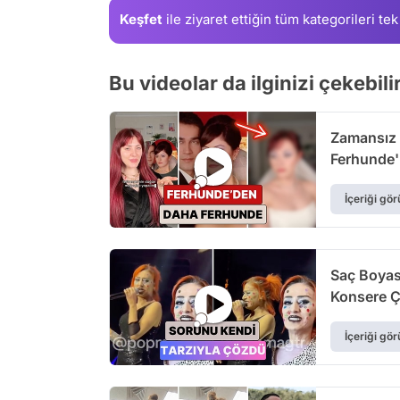
Keşfet
ile ziyaret ettiğin
tüm kategorileri tek
Bu videolar da ilginizi çekebili
Zamansız B
Ferhunde'
İçeriği gör
Saç Boyası
Konsere Çı
İçeriği gör