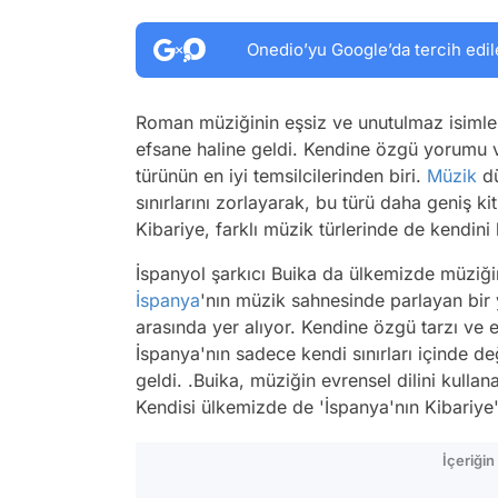
Onedio’yu Google’da tercih edil
Roman müziğinin eşsiz ve unutulmaz isimler
efsane haline geldi. Kendine özgü yorumu ve
türünün en iyi temsilcilerinden biri.
Müzik
dü
sınırlarını zorlayarak, bu türü daha geniş ki
Kibariye, farklı müzik türlerinde de kendini 
İspanyol şarkıcı Buika da ülkemizde müziğini
İspanya
'nın müzik sahnesinde parlayan bir y
arasında yer alıyor. Kendine özgü tarzı ve et
İspanya'nın sadece kendi sınırları içinde değ
geldi. .Buika, müziğin evrensel dilini kulla
Kendisi ülkemizde de 'İspanya'nın Kibariye's
İçeriği