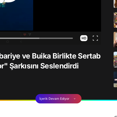
ariye ve Buika Birlikte Sertab
" Şarkısını Seslendirdi
İçerik Devam Ediyor