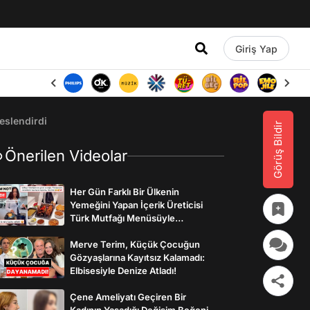
Giriş Yap
eslendirdi
Görüş Bildir
Önerilen Videolar
Her Gün Farklı Bir Ülkenin
Yemeğini Yapan İçerik Üreticisi
Türk Mutfağı Menüsüyle
İzleyenlerden Tam Not Aldı
Merve Terim, Küçük Çocuğun
Gözyaşlarına Kayıtsız Kalamadı:
Elbisesiyle Denize Atladı!
Çene Ameliyatı Geçiren Bir
Kadının Yaşadığı Değişim Beğeni