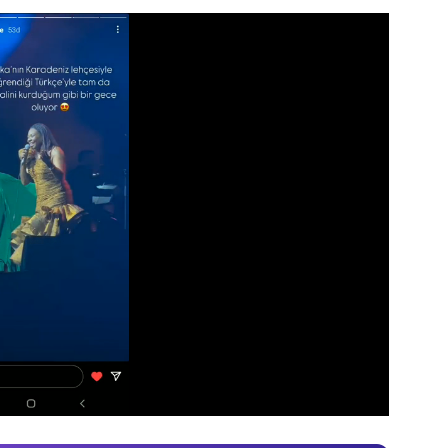
Video
Test
Gündem
Magazin
Video