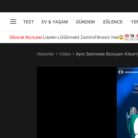
TEST
EV & YAŞAM
GÜNDEM
EĞLENCE
YE
Güncel Konular
Liseler-LGS
Emekli Zammı
Filtresiz Hali😱
Haberler
Video
Aynı Sahnede Buluşan Kibariy