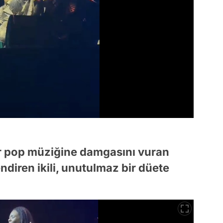
lar pop müziğine damgasını vuran
ndiren ikili, unutulmaz bir düete