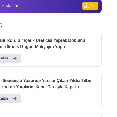
 akışta gör!
Test
r;
ir İkon: Bir İçerik Üreticisi Yaprak Dökümü
nin İkonik Düğün Makyajını Yaptı
üntüle
 Sebebiyle Yüzünde Yaralar Çıkan Yıldız Tilbe
karken Yaralarını Kendi Tarzıyla Kapattı
üntüle