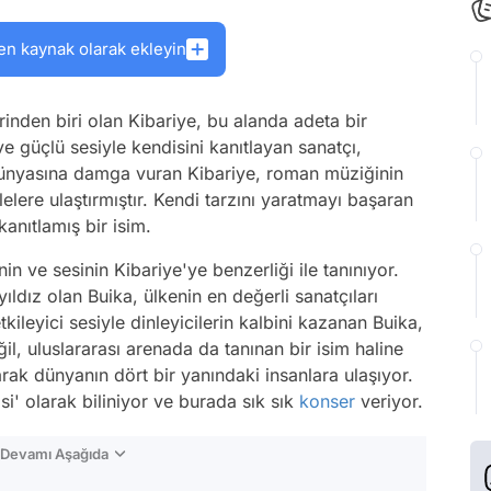
en kaynak olarak ekleyin
inden biri olan Kibariye, bu alanda adeta bir
 güçlü sesiyle kendisini kanıtlayan sanatçı,
nyasına damga vuran Kibariye, roman müziğinin
tlelere ulaştırmıştır. Kendi tarzını yaratmayı başaran
kanıtlamış bir isim.
n ve sesinin Kibariye'ye benzerliği ile tanınıyor.
ıldız olan Buika, ülkenin en değerli sanatçıları
kileyici sesiyle dinleyicilerin kalbini kazanan Buika,
il, uluslararası arenada da tanınan bir isim haline
narak dünyanın dört bir yanındaki insanlara ulaşıyor.
i' olarak biliniyor ve burada sık sık
konser
veriyor.
n Devamı Aşağıda