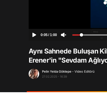
0:05
/
1:00
Aynı Sahnede Buluşan Kib
Erener'in "Sevdam Ağlıyor
Pelin Yelda Göktepe
- Video Editörü
27.02.2025 - 16:39