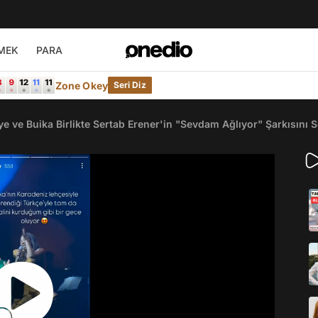
MEK
PARA
Zone Okey
Seri Diz
e ve Buika Birlikte Sertab Erener'in "Sevdam Ağlıyor" Şarkısını S