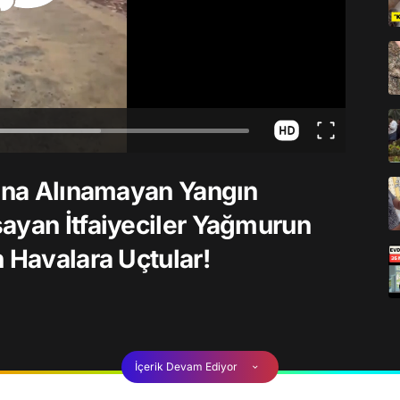
tına Alınamayan Yangın
ayan İtfaiyeciler Yağmurun
 Havalara Uçtular!
İçerik Devam Ediyor