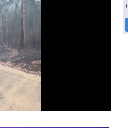
Video
Test
Gündem
Magazin
Video