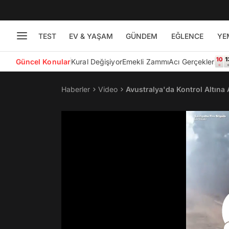
TEST
EV & YAŞAM
GÜNDEM
EĞLENCE
YE
Güncel Konular
Kural Değişiyor
Emekli Zammı
Acı Gerçekler
Haberler
Video
Avustralya'da Kontrol Altına
Uçtular!