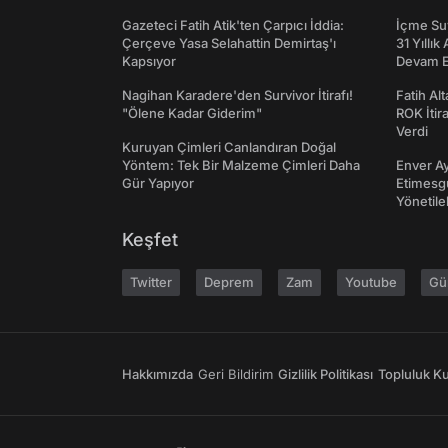
Gazeteci Fatih Atik'ten Çarpıcı İddia:
İçme Suy
Çerçeve Yasa Selahattin Demirtaş'ı
31 Yıllık
Kapsıyor
Devam E
Nagihan Karadere'den Survivor İtirafı!
Fatih Al
"Ölene Kadar Giderim"
ROK İtir
Verdi
Kuruyan Çimleri Canlandıran Doğal
Yöntem: Tek Bir Malzeme Çimleri Daha
Enver Ay
Gür Yapıyor
Etimesgu
Yönetileb
Keşfet
Twitter
Deprem
Zam
Youtube
Gü
Hakkımızda
Geri Bildirim
Gizlilik Politikası
Topluluk Kur