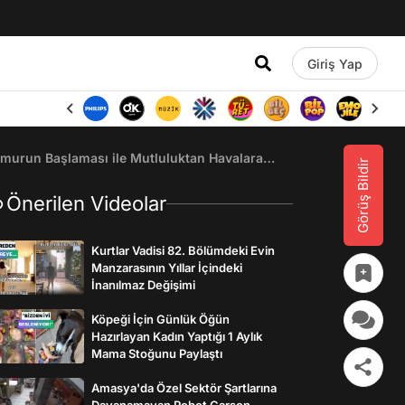
Giriş Yap
ğmurun Başlaması ile Mutluluktan Havalara
Görüş Bildir
Önerilen Videolar
Kurtlar Vadisi 82. Bölümdeki Evin
Manzarasının Yıllar İçindeki
İnanılmaz Değişimi
Köpeği İçin Günlük Öğün
Hazırlayan Kadın Yaptığı 1 Aylık
Mama Stoğunu Paylaştı
Amasya'da Özel Sektör Şartlarına
Dayanamayan Robot Garson