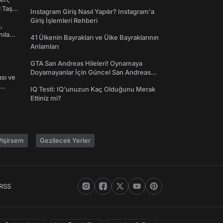
Toplanın!
l Taş
Instagram Giriş Nasıl Yapılır? Instagram'a
Giriş İşlemleri Rehberi
,
nılan
41 Ülkenin Bayrakları ve Ülke Bayraklarının
Anlamları
GTA San Andreas Hileleri! Oynamaya
Doyamayanlar İçin Güncel San Andreas
ası ve
Şifreleri
IQ Testi: IQ'unuzun Kaç Olduğunu Merak
Ettiniz mi?
işirsem
Gezilecek Yerler
RSS