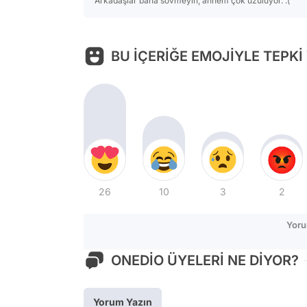
Arkadaşlar bana sövmeyin, annem çok üzülüyor. :(
BU İÇERİĞE EMOJİYLE TEPKİ
26
10
3
2
Yoru
ONEDİO ÜYELERİ NE DİYOR?
Yorum Yazın