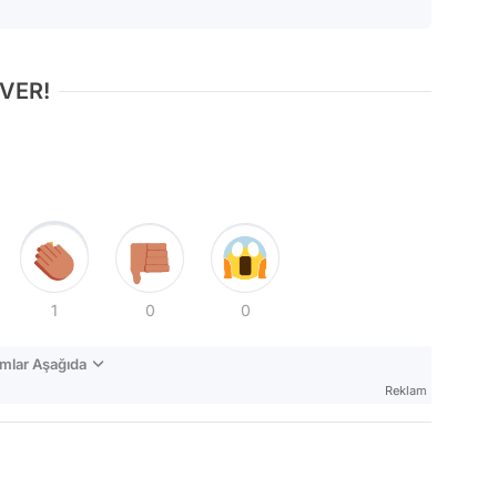
 VER!
1
0
0
mlar Aşağıda
Reklam