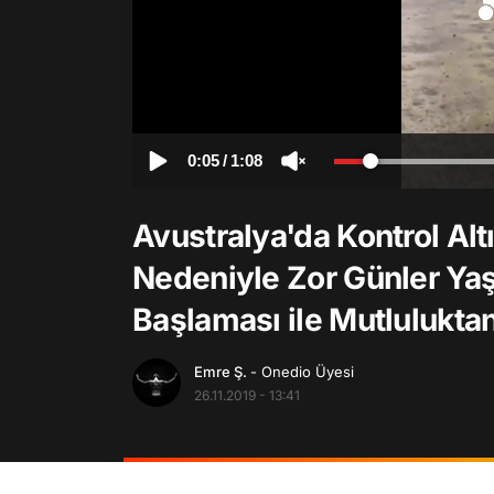
0:05
/
1:08
Avustralya'da Kontrol Al
Nedeniyle Zor Günler Yaş
Başlaması ile Mutluluktan
Emre Ş.
- Onedio Üyesi
26.11.2019 - 13:41