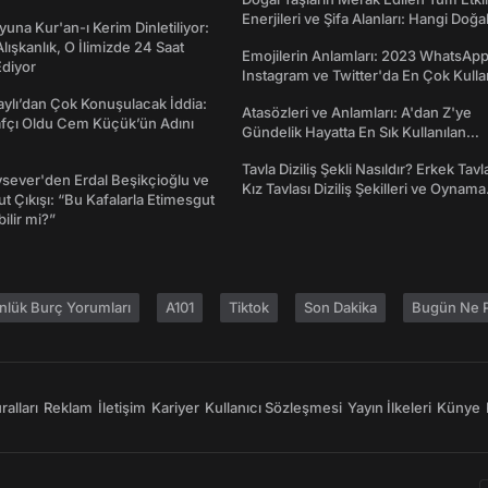
Enerjileri ve Şifa Alanları: Hangi Doğa
una Kur'an-ı Kerim Dinletiliyor:
Ne İşe Yarar?
 Alışkanlık, O İlimizde 24 Saat
Emojilerin Anlamları: 2023 WhatsApp
diyor
Instagram ve Twitter'da En Çok Kulla
Emojiler ve Anlamları
taylı’dan Çok Konuşulacak İddia:
Atasözleri ve Anlamları: A'dan Z'ye
afçı Oldu Cem Küçük’ün Adını
Gündelik Hayatta En Sık Kullanılan
Atasözleri ve Anlamları
Tavla Diziliş Şekli Nasıldır? Erkek Tavl
sever'den Erdal Beşikçioğlu ve
Kız Tavlası Diziliş Şekilleri ve Oynama
t Çıkışı: “Bu Kafalarla Etimesgut
Yönleri
ilir mi?”
nlük Burç Yorumları
A101
Tiktok
Son Dakika
Bugün Ne P
alları
Reklam
İletişim
Kariyer
Kullanıcı Sözleşmesi
Yayın İlkeleri
Künye