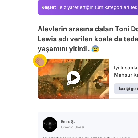
Keşfet
ile ziyaret ettiğin
tüm kategorileri tek
Alevlerin arasına dalan Toni D
Lewis adı verilen koala da te
yaşamını yitirdi. 😰
İyi İnsanl
Mahsur Ka
İçeriği gör
Emre Ş.
Onedio Üyesi