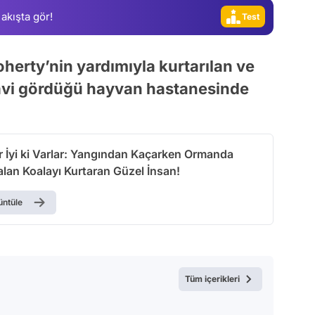
 akışta gör!
Test
oherty’nin yardımıyla kurtarılan ve
davi gördüğü hayvan hastanesinde
ar İyi ki Varlar: Yangından Kaçarken Ormanda
lan Koalayı Kurtaran Güzel İnsan!
üntüle
Tüm içerikleri