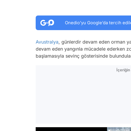
Onedio’yu Google’da tercih edil
Avustralya
, günlerdir devam eden orman yan
devam eden yangınla mücadele ederken zor
başlamasıyla sevinç gösterisinde bulundular.
İçeriği