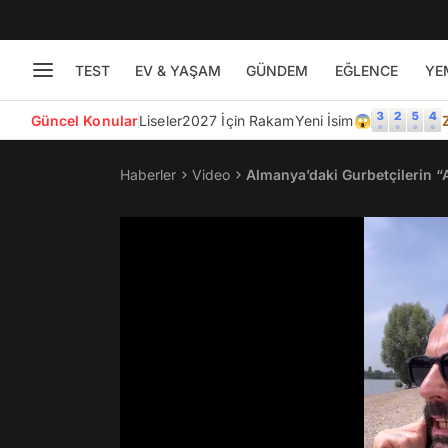
TEST
EV & YAŞAM
GÜNDEM
EĞLENCE
YE
Güncel Konular
Liseler
2027 İçin Rakam
Yeni İsim😱
Haberler
Video
Almanya’daki Gurbetçilerin “