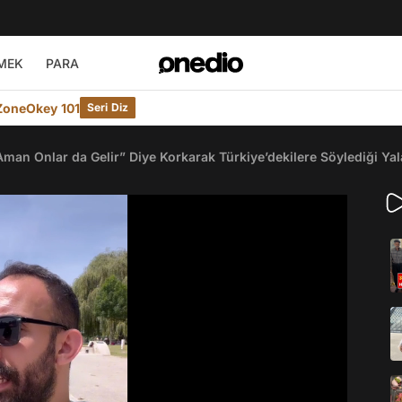
MEK
PARA
ZoneOkey 101
Seri Diz
Aman Onlar da Gelir” Diye Korkarak Türkiye’dekilere Söylediği Yal