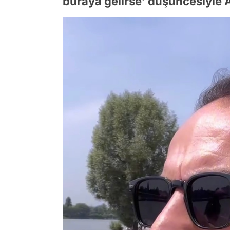
buraya gelirse’ düşüncesiyle 