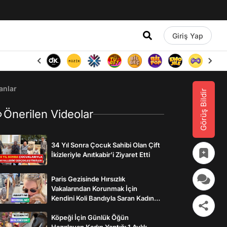
Giriş Yap
anlar
Görüş Bildir
Önerilen Videolar
34 Yıl Sonra Çocuk Sahibi Olan Çift
İkizleriyle Anıtkabir’i Ziyaret Etti
Paris Gezisinde Hırsızlık
Vakalarından Korunmak İçin
Kendini Koli Bandıyla Saran Kadının
İlginç Önlemleri
Köpeği İçin Günlük Öğün
Hazırlayan Kadın Yaptığı 1 Aylık