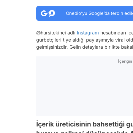
Onedio’yu Google’da tercih edil
@hursitekinci adlı
Instagram
hesabından içer
gurbetçileri tiye aldığı paylaşımıyla viral 
gelmişsinizdir. Gelin detaylara birlikte baka
İçeriği
İçerik üreticisinin bahsettiği g