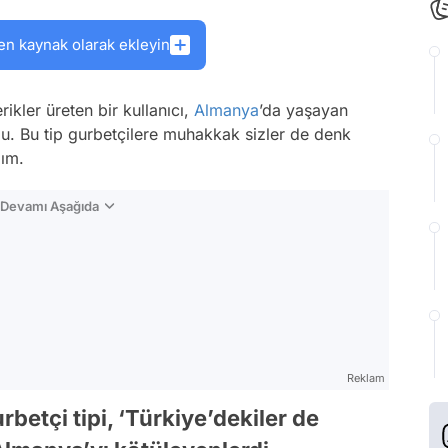
en kaynak olarak ekleyin
ikler üreten bir kullanıcı,
Almanya
’da yaşayan
oldu. Bu tip gurbetçilere muhakkak sizler de denk
lım.
n Devamı Aşağıda
Reklam
urbetçi tipi, ‘Türkiye’dekiler de