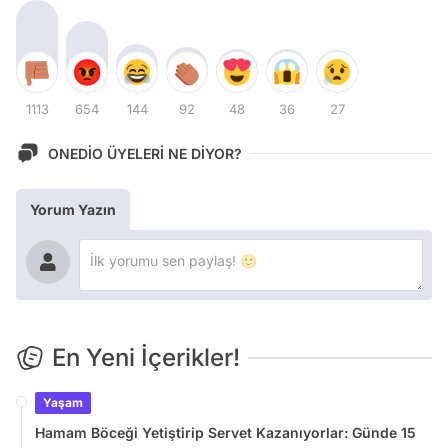
1113
654
144
92
48
36
27
ONEDİO ÜYELERİ NE DİYOR?
Yorum Yazın
En Yeni İçerikler!
Yaşam
Hamam Böceği Yetiştirip Servet Kazanıyorlar: Günde 15