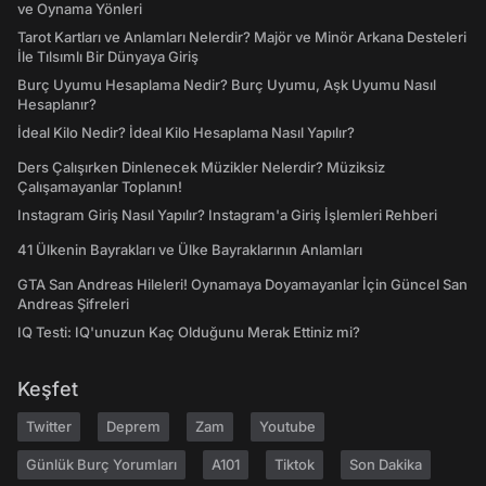
ve Oynama Yönleri
Tarot Kartları ve Anlamları Nelerdir? Majör ve Minör Arkana Desteleri
İle Tılsımlı Bir Dünyaya Giriş
Burç Uyumu Hesaplama Nedir? Burç Uyumu, Aşk Uyumu Nasıl
Hesaplanır?
İdeal Kilo Nedir? İdeal Kilo Hesaplama Nasıl Yapılır?
Ders Çalışırken Dinlenecek Müzikler Nelerdir? Müziksiz
Çalışamayanlar Toplanın!
Instagram Giriş Nasıl Yapılır? Instagram'a Giriş İşlemleri Rehberi
41 Ülkenin Bayrakları ve Ülke Bayraklarının Anlamları
GTA San Andreas Hileleri! Oynamaya Doyamayanlar İçin Güncel San
Andreas Şifreleri
IQ Testi: IQ'unuzun Kaç Olduğunu Merak Ettiniz mi?
Keşfet
Twitter
Deprem
Zam
Youtube
Günlük Burç Yorumları
A101
Tiktok
Son Dakika