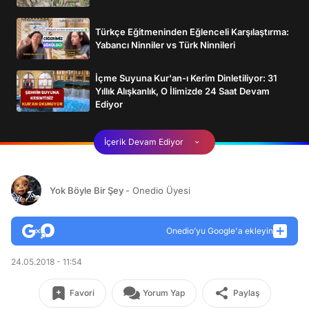
Türkçe Eğitmeninden Eğlenceli Karşılaştırma:
Yabancı Ninniler vs Türk Ninnileri
İçme Suyuna Kur'an-ı Kerim Dinletiliyor: 31
Yıllık Alışkanlık, O İlimizde 24 Saat Devam
Ediyor
İçerik Devam Ediyor
Yok Böyle Bir Şey
- Onedio Üyesi
Onedio’yu Google'a ekleyin
24.05.2018 - 11:54
Favori
Yorum Yap
Paylaş