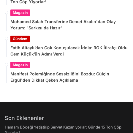
Ton Çöp Yiyorlar!
Magazin
Mohamed Salah Transferine Demet Akalın'dan Olay
Yorum: "Şarkısı da Hazır"
Gündem
Fatih Altaylı’dan Çok Konuşulacak İddia: ROK İtirafçı Oldu
Cem Küçük’ün Adını Verdi
Magazin
Manifest Polemiğinde Sessizliğini Bozdu: Gülçin
Ergül'den Dikkat Çeken Açıklama
Son Eklenenler
Hamam Böceği Yetiştirip Servet Kazanıyorlar: Günde 15 Ton Çöp
Yiyorlar!