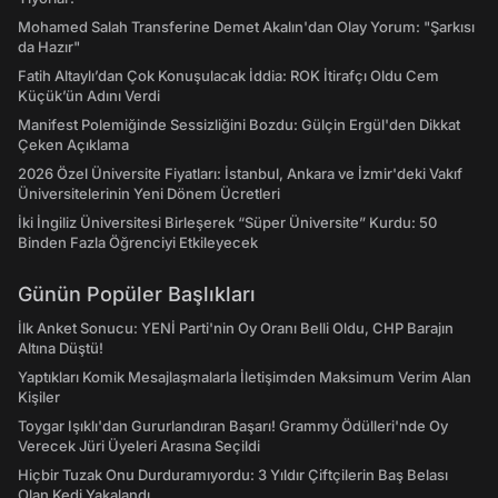
Mohamed Salah Transferine Demet Akalın'dan Olay Yorum: "Şarkısı
da Hazır"
Fatih Altaylı’dan Çok Konuşulacak İddia: ROK İtirafçı Oldu Cem
Küçük’ün Adını Verdi
Manifest Polemiğinde Sessizliğini Bozdu: Gülçin Ergül'den Dikkat
Çeken Açıklama
2026 Özel Üniversite Fiyatları: İstanbul, Ankara ve İzmir'deki Vakıf
Üniversitelerinin Yeni Dönem Ücretleri
İki İngiliz Üniversitesi Birleşerek “Süper Üniversite” Kurdu: 50
Binden Fazla Öğrenciyi Etkileyecek
Günün Popüler Başlıkları
İlk Anket Sonucu: YENİ Parti'nin Oy Oranı Belli Oldu, CHP Barajın
Altına Düştü!
Yaptıkları Komik Mesajlaşmalarla İletişimden Maksimum Verim Alan
Kişiler
Toygar Işıklı'dan Gururlandıran Başarı! Grammy Ödülleri'nde Oy
Verecek Jüri Üyeleri Arasına Seçildi
Hiçbir Tuzak Onu Durduramıyordu: 3 Yıldır Çiftçilerin Baş Belası
Olan Kedi Yakalandı