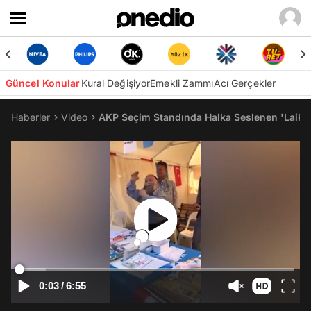
Güncel Konular
Kural Değişiyor
Emekli Zammı
Acı Gerçekler
Haberler
Video
AKP Seçim Standında Halka Seslenen 'Laikli
0:03
/
6:55