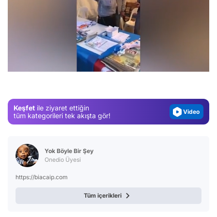
Video
/
Test
Gündem
Magazin
Keşfet
ile ziyaret ettiğin
Video
tüm kategorileri tek akışta gör!
Test
Yok Böyle Bir Şey
Onedio Üyesi
https://biacaip.com
Tüm içerikleri