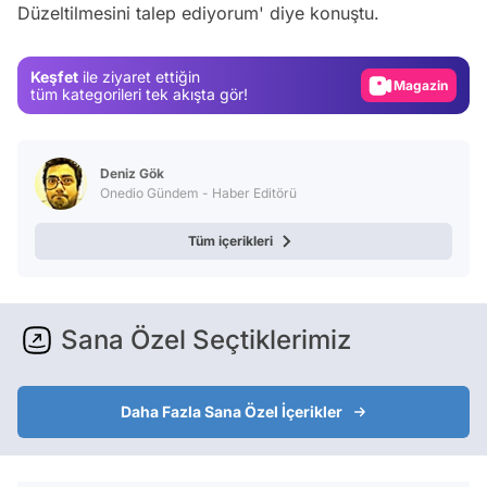
Düzeltilmesini talep ediyorum'
diye konuştu.
Test
Gündem
Keşfet
ile ziyaret ettiğin
Magazin
tüm kategorileri tek akışta gör!
Video
Test
Deniz Gök
Onedio Gündem - Haber Editörü
Tüm içerikleri
Sana Özel Seçtiklerimiz
Daha Fazla Sana Özel İçerikler