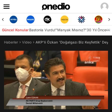
Güncel Konular
Bastonla Vurdu!
"Manyak Mısınız?"
30 Yıl Önce👀
Haberler
Video
AKP'li Özkan 'Doğalgazı Biz Keşfettik' Deyin
/