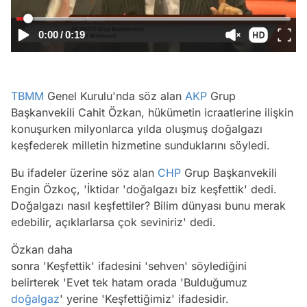
0:00
/
0:19
TBMM
Genel Kurulu'nda söz alan
AKP
Grup
Başkanvekili Cahit Özkan, hükümetin icraatlerine ilişkin
konuşurken milyonlarca yılda oluşmuş doğalgazı
keşfederek milletin hizmetine sunduklarını söyledi.
Bu ifadeler üzerine söz alan
CHP
Grup Başkanvekili
Engin Özkoç,
'İktidar 'doğalgazı biz keşfettik' dedi.
Doğalgazı nasıl keşfettiler? Bilim dünyası bunu merak
edebilir, açıklarlarsa çok seviniriz'
dedi.
Özkan daha
sonra
'Keşfettik'
ifadesini
'sehven'
söylediğini
belirterek
'Evet tek hatam orada 'Bulduğumuz
Video
doğalgaz
' yerine 'Keşfettiğimiz' ifadesidir.