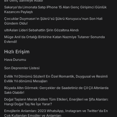
Bir Genç Sahneye Atladı
Sakarya'da Limonata Satıp iPhone 15 Alan Genç Girişimci Günlük
Kazancını Paylaştı
Çocuklar Duymasın'ın Şükrü'sü Şükrü Koruyucu'nun Son Hali
Gündem Oldu!
ultrAslan Lideri Sebahattin Şirin Gözaltına Alındı
Müge Anlı'da Ortalığı Birbirine Katan Nazmiye Tutaner Sonunda
Evlendi!
Hızlı Erişim
Hava Durumu
Son Depremler Listesi
Evlilik Yıl Dönümü Sözleri! En Özel Romantik, Duygusal ve Resimli
Evlilik Yıl dönümü Mesajları
Rüyada Altın Görmek: Gerçekler de Saadetiniz de Çil Çil Altınlarda
Saklı Olabilir!
Doğal Taşların Merak Edilen Tüm Etkileri, Enerjileri ve Şifa Alanları:
Hangi Doğal Taş Ne İşe Yarar?
Emojilerin Anlamları: 2023 WhatsApp, Instagram ve Twitter'da En
Çok Kullanılan Emojiler ve Anlamları