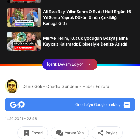
Ali Rıza Bey Yıllar Sonra O Evde! Halil Ergün 16
Yıl Sonra Yaprak Dökümü'nün Çekildiği
Konağa Gitti
Merve Terim, Küçük Çocuğun Gözyaşlarına
Kayıtsız Kalamadı: Elbisesiyle Denize Atladı!
İçerik Devam Ediyor
Deniz Gök
- Onedio Gündem - Haber Editörü
Onedio’yu Google'a ekleyin
14.10.2021 - 23:48
Favori
Yorum Yap
Paylaş