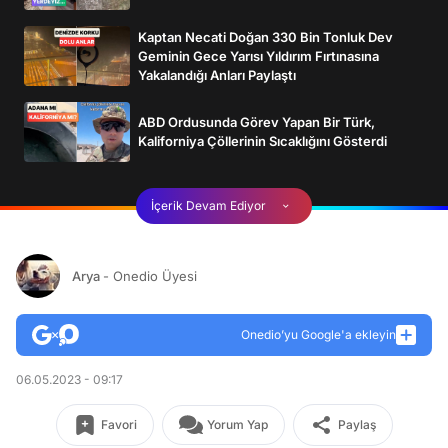
Kaptan Necati Doğan 330 Bin Tonluk Dev
Geminin Gece Yarısı Yıldırım Fırtınasına
Yakalandığı Anları Paylaştı
ABD Ordusunda Görev Yapan Bir Türk,
Kaliforniya Çöllerinin Sıcaklığını Gösterdi
İçerik Devam Ediyor
Arya
- Onedio Üyesi
Onedio’yu Google'a ekleyin
06.05.2023 - 09:17
Favori
Yorum Yap
Paylaş