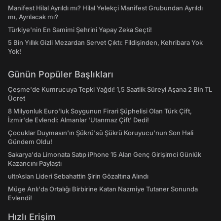
Manifest Hilal Ayrıldı mı? Hilal Yelekçi Manifest Grubundan Ayrıldı
mı, Ayrılacak mı?
Türkiye'nin En Samimi Şehrini Yapay Zeka Seçti!
5 Bin Yıllık Gizli Mezardan Servet Çıktı: Fildişinden, Kehribara Yok
Yok!
Günün Popüler Başlıkları
Çeşme'de Kumrucuya Tepki Yağdı! 1,5 Saatlik Süreyi Aşana 2 Bin TL
Ücret
8 Milyonluk Euro'luk Soygunun Firari Şüphelisi Olan Türk Çift,
İzmir'de Evlendi: Almanlar 'Utanmaz Çift' Dedi!
Çocuklar Duymasın'ın Şükrü'sü Şükrü Koruyucu'nun Son Hali
Gündem Oldu!
Sakarya'da Limonata Satıp iPhone 15 Alan Genç Girişimci Günlük
Kazancını Paylaştı
ultrAslan Lideri Sebahattin Şirin Gözaltına Alındı
Müge Anlı'da Ortalığı Birbirine Katan Nazmiye Tutaner Sonunda
Evlendi!
Hızlı Erişim