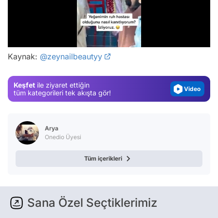
Video
/
Test
Kaynak:
@zeynailbeautyy
Gündem
Magazin
Keşfet
ile ziyaret ettiğin
Video
tüm kategorileri tek akışta gör!
Test
Arya
Onedio Üyesi
Tüm içerikleri
Sana Özel Seçtiklerimiz