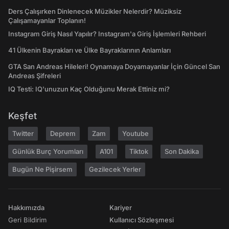
Ders Çalışırken Dinlenecek Müzikler Nelerdir? Müziksiz
Çalışamayanlar Toplanın!
Instagram Giriş Nasıl Yapılır? Instagram'a Giriş İşlemleri Rehberi
41 Ülkenin Bayrakları ve Ülke Bayraklarının Anlamları
GTA San Andreas Hileleri! Oynamaya Doyamayanlar İçin Güncel San
Andreas Şifreleri
IQ Testi: IQ'unuzun Kaç Olduğunu Merak Ettiniz mi?
Keşfet
Twitter
Deprem
Zam
Youtube
Günlük Burç Yorumları
A101
Tiktok
Son Dakika
Bugün Ne Pişirsem
Gezilecek Yerler
Hakkımızda
Kariyer
Geri Bildirim
Kullanıcı Sözleşmesi