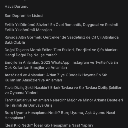
Hava Durumu
Son Depremler Listesi
Evlilik Yıl Dönümü Sözleri! En Özel Romantik, Duygusal ve Resimli
Evlilik Yıl dönümü Mesajları
Rüyada Altın Görmek: Gerçekler de Saadetiniz de Çil Çil Altınlarda
Saklı Olabilir!
Doğal Taşların Merak Edilen Tüm Etkileri, Enerjileri ve Şifa Alanları:
Hangi Doğal Taş Ne İşe Yarar?
Emojilerin Anlamları: 2023 WhatsApp, Instagram ve Twitter'da En
Çok Kullanılan Emojiler ve Anlamları
Atasözleri ve Anlamları: A'dan Z'ye Gündelik Hayatta En Sık
Kullanılan Atasözleri ve Anlamları
Tavla Diziliş Şekli Nasıldır? Erkek Tavlası ve Kız Tavlası Diziliş Şekilleri
ve Oynama Yönleri
Tarot Kartları ve Anlamları Nelerdir? Majör ve Minör Arkana Desteleri
İle Tılsımlı Bir Dünyaya Giriş
Burç Uyumu Hesaplama Nedir? Burç Uyumu, Aşk Uyumu Nasıl
Hesaplanır?
İdeal Kilo Nedir? İdeal Kilo Hesaplama Nasıl Yapılır?