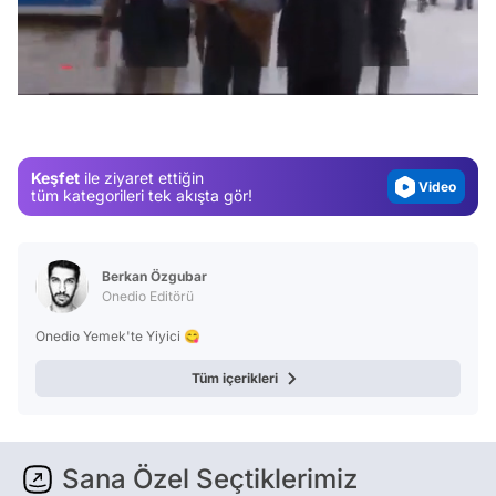
Video
/
Test
Gündem
Magazin
Keşfet
ile ziyaret ettiğin
Video
tüm kategorileri tek akışta gör!
Test
Berkan Özgubar
Onedio Editörü
Onedio Yemek'te Yiyici 😋
Tüm içerikleri
Sana Özel Seçtiklerimiz