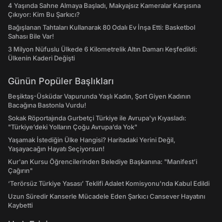
4 Yaşında Sahne Almaya Başladı, Makyajsız Kameralar Karşısına
Çıkıyor: Kim Bu Şarkıcı?
Bağışlanan Tahtaları Kullanarak 80 Odalı Ev İnşa Etti: Basketbol
Sahası Bile Var!
3 Milyon Nüfuslu Ülkede 6 Kilometrelik Altın Damarı Keşfedildi:
Ülkenin Kaderi Değişti
Günün Popüler Başlıkları
Beşiktaş-Üsküdar Vapurunda Yaşlı Kadın, Şort Giyen Kadının
Bacağına Bastonla Vurdu!
Sokak Röportajında Gurbetçi Türkiye ile Avrupa'yı Kıyasladı:
"Türkiye’deki Yolların Çoğu Avrupa’da Yok"
Yaşamak İstediğin Ülke Hangisi? Haritadaki Yerini Değil,
Yaşayacağın Hayatı Seçiyorsun!
Kur'an Kursu Öğrencilerinden Belediye Başkanına: "Manifest’i
Çağırın"
‘Terörsüz Türkiye Yasası’ Teklifi Adalet Komisyonu'nda Kabul Edildi
Uzun Süredir Kanserle Mücadele Eden Şarkıcı Cansever Hayatını
Kaybetti