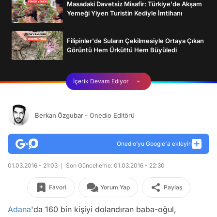
Masadaki Davetsiz Misafir: Türkiye'de Akşam
Yemeği Yiyen Turistin Kediyle İmtihanı
Filipinler'de Suların Çekilmesiyle Ortaya Çıkan
Görüntü Hem Ürküttü Hem Büyüledi
İçerik Devam Ediyor
Berkan Özgubar
- Onedio Editörü
Onedio’yu Google'a ekleyin
01.03.2016 - 21:03
Son Güncelleme: 01.03.2016 - 22:30
Favori
Yorum Yap
Paylaş
Adana
'da 160 bin kişiyi dolandıran baba-oğul,