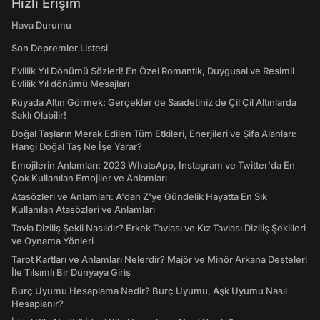
Hızlı Erişim
Hava Durumu
Son Depremler Listesi
Evlilik Yıl Dönümü Sözleri! En Özel Romantik, Duygusal ve Resimli
Evlilik Yıl dönümü Mesajları
Rüyada Altın Görmek: Gerçekler de Saadetiniz de Çil Çil Altınlarda
Saklı Olabilir!
Doğal Taşların Merak Edilen Tüm Etkileri, Enerjileri ve Şifa Alanları:
Hangi Doğal Taş Ne İşe Yarar?
Emojilerin Anlamları: 2023 WhatsApp, Instagram ve Twitter'da En
Çok Kullanılan Emojiler ve Anlamları
Atasözleri ve Anlamları: A'dan Z'ye Gündelik Hayatta En Sık
Kullanılan Atasözleri ve Anlamları
Tavla Diziliş Şekli Nasıldır? Erkek Tavlası ve Kız Tavlası Diziliş Şekilleri
ve Oynama Yönleri
Tarot Kartları ve Anlamları Nelerdir? Majör ve Minör Arkana Desteleri
İle Tılsımlı Bir Dünyaya Giriş
Burç Uyumu Hesaplama Nedir? Burç Uyumu, Aşk Uyumu Nasıl
Hesaplanır?