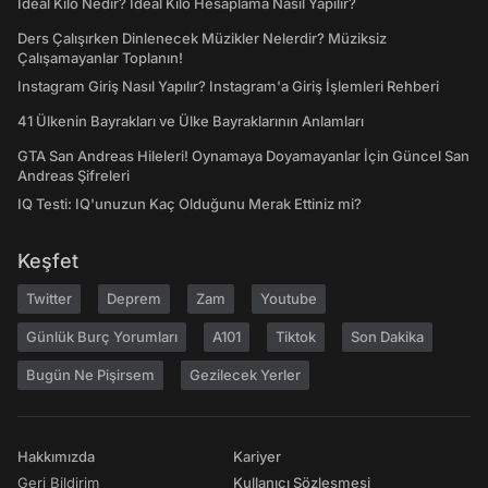
İdeal Kilo Nedir? İdeal Kilo Hesaplama Nasıl Yapılır?
Ders Çalışırken Dinlenecek Müzikler Nelerdir? Müziksiz
Çalışamayanlar Toplanın!
Instagram Giriş Nasıl Yapılır? Instagram'a Giriş İşlemleri Rehberi
41 Ülkenin Bayrakları ve Ülke Bayraklarının Anlamları
GTA San Andreas Hileleri! Oynamaya Doyamayanlar İçin Güncel San
Andreas Şifreleri
IQ Testi: IQ'unuzun Kaç Olduğunu Merak Ettiniz mi?
Keşfet
Twitter
Deprem
Zam
Youtube
Günlük Burç Yorumları
A101
Tiktok
Son Dakika
Bugün Ne Pişirsem
Gezilecek Yerler
Hakkımızda
Kariyer
Geri Bildirim
Kullanıcı Sözleşmesi