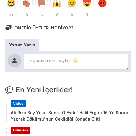
79
18
16
9
5
3
1
ONEDİO ÜYELERİ NE DİYOR?
Yorum Yazın
En Yeni İçerikler!
Video
Ali Rıza Bey Yıllar Sonra O Evde! Halil Ergün 16 Yıl Sonra
Yaprak Dökümü'nün Çekildiği Konağa Gitti
Gündem