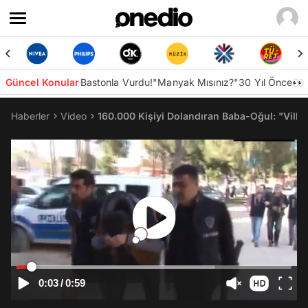
Güncel Konular
Bastonla Vurdu!
"Manyak Mısınız?"
30 Yıl Önce👀
Haberler
Video
160.000 Kişiyi Dolandıran Baba-Oğul: "Villa
0:03
/
0:59