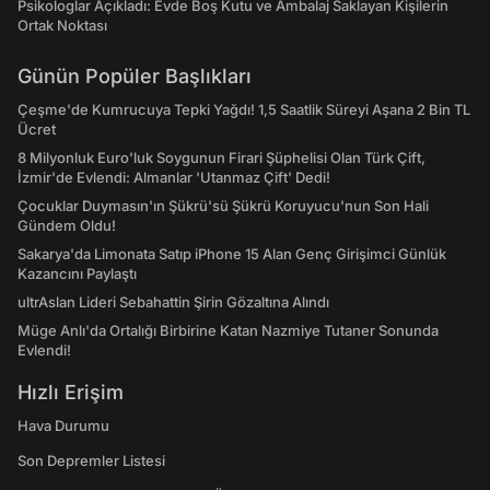
Psikologlar Açıkladı: Evde Boş Kutu ve Ambalaj Saklayan Kişilerin
Ortak Noktası
Günün Popüler Başlıkları
Çeşme'de Kumrucuya Tepki Yağdı! 1,5 Saatlik Süreyi Aşana 2 Bin TL
Ücret
8 Milyonluk Euro'luk Soygunun Firari Şüphelisi Olan Türk Çift,
İzmir'de Evlendi: Almanlar 'Utanmaz Çift' Dedi!
Çocuklar Duymasın'ın Şükrü'sü Şükrü Koruyucu'nun Son Hali
Gündem Oldu!
Sakarya'da Limonata Satıp iPhone 15 Alan Genç Girişimci Günlük
Kazancını Paylaştı
ultrAslan Lideri Sebahattin Şirin Gözaltına Alındı
Müge Anlı'da Ortalığı Birbirine Katan Nazmiye Tutaner Sonunda
Evlendi!
Hızlı Erişim
Hava Durumu
Son Depremler Listesi