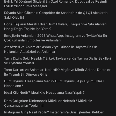
Evlilik Yıl Dönümü Sözleri! En Özel Romantik, Duygusal ve Resimli
Evlilik Yıl dönümü Mesajları
Rüyada Altın Görmek: Gerçekler de Saadetiniz de Çil Çil Altınlarda
Saklı Olabilir!
Doğal Taşların Merak Edilen Tüm Etkileri, Enerjileri ve Şifa Alanları:
Hangi Doğal Taş Ne İşe Yarar?
Emojilerin Anlamları: 2023 WhatsApp, Instagram ve Twitter'da En
Çok Kullanılan Emojiler ve Anlamları
Atasözleri ve Anlamları: A'dan Z'ye Gündelik Hayatta En Sık
Kullanılan Atasözleri ve Anlamları
Tavla Diziliş Şekli Nasıldır? Erkek Tavlası ve Kız Tavlası Diziliş Şekilleri
ve Oynama Yönleri
Tarot Kartları ve Anlamları Nelerdir? Majör ve Minör Arkana Desteleri
İle Tılsımlı Bir Dünyaya Giriş
Burç Uyumu Hesaplama Nedir? Burç Uyumu, Aşk Uyumu Nasıl
Hesaplanır?
İdeal Kilo Nedir? İdeal Kilo Hesaplama Nasıl Yapılır?
Ders Çalışırken Dinlenecek Müzikler Nelerdir? Müziksiz
Çalışamayanlar Toplanın!
Instagram Giriş Nasıl Yapılır? Instagram'a Giriş İşlemleri Rehberi