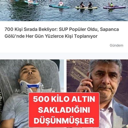
altın
Başkan
LATİ
Aytaç
700 Kişi Sırada Bekliyor: SUP Popüler Oldu, Sapanca
ayınd
Gölü'nde Her Gün Yüzlerce Kişi Toplanıyor
Yıldı
Gündem
taraf
Hold
Yaşar
Pazar
Serd
topla
iştir
Hüsey
tesci
Latif
Ayta
vekili oldu. Ak Gıd