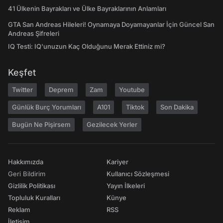
41 Ülkenin Bayrakları ve Ülke Bayraklarının Anlamları
GTA San Andreas Hileleri! Oynamaya Doyamayanlar İçin Güncel San
Andreas Şifreleri
IQ Testi: IQ'unuzun Kaç Olduğunu Merak Ettiniz mi?
Keşfet
Twitter
Deprem
Zam
Youtube
Günlük Burç Yorumları
A101
Tiktok
Son Dakika
Bugün Ne Pişirsem
Gezilecek Yerler
Hakkımızda
Kariyer
Geri Bildirim
Kullanıcı Sözleşmesi
Gizlilik Politikası
Yayın İlkeleri
Topluluk Kuralları
Künye
Reklam
RSS
İletişim