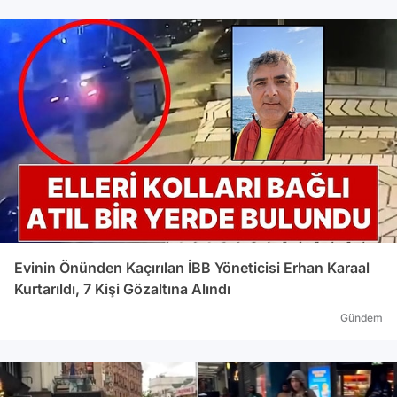
ortak
milyo
çıkar
opera
milyo
fonun
ortak
Cengi
şirkette 
Aralı
karar
Enerj
Evinin Önünden Kaçırılan İBB Yöneticisi Erhan Karaal
Alcen
Kurtarıldı, 7 Kişi Gözaltına Alındı
payla ortak. İGA Ha
Haval
Gündem
Limak
şirke
Göktürk'e 