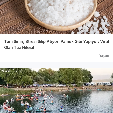
düşür
(Tivn
25 Ar
Ocak 
işada
daha 
değiş
Tüm Siniri, Stresi Silip Atıyor, Pamuk Gibi Yapıyor: Viral
şirke
Olan Tuz Hilesi!
SARRAF'A
Yaşam
yılın
başla
ortak
harek
Sicil
yargı
müdü
Yaşar
muhas
Ticar