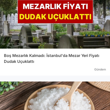
yatır
dönem
yapıl
taahh
dinam
de ön
ve so
ile b
bir p
çekiy
Boş Mezarlık Kalmadı: İstanbul'da Mezar Yeri Fiyatı
çektiler. Yetkililer, indiril
Dudak Uçuklattı
taahh
Gündem
herha
doğma
banka
paylaş
azalt
Tivni
milyo