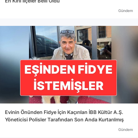
En Kirli İlçeler Belli Oldu
Serde
açaca
Gündem
yansı
istif
yönet
eden 
karar
Halil 
CENG
Boğaz
Dağıt
konso
kazan
Başka
Kurul
Evinin Önünden Fidye İçin Kaçırılan İBB Kültür A.Ş.
'in e
Yöneticisi Polisler Tarafından Son Anda Kurtarılmış
atandı. Meram Elektrik Op
başla
Gündem
gazet