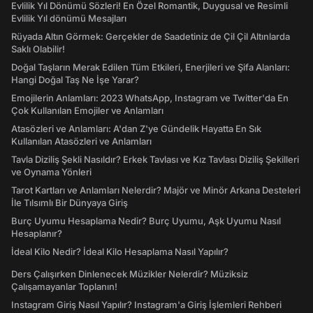
Evlilik Yıl Dönümü Sözleri! En Özel Romantik, Duygusal ve Resimli
Evlilik Yıl dönümü Mesajları
Rüyada Altın Görmek: Gerçekler de Saadetiniz de Çil Çil Altınlarda
Saklı Olabilir!
Doğal Taşların Merak Edilen Tüm Etkileri, Enerjileri ve Şifa Alanları:
Hangi Doğal Taş Ne İşe Yarar?
Emojilerin Anlamları: 2023 WhatsApp, Instagram ve Twitter'da En
Çok Kullanılan Emojiler ve Anlamları
Atasözleri ve Anlamları: A'dan Z'ye Gündelik Hayatta En Sık
Kullanılan Atasözleri ve Anlamları
Tavla Diziliş Şekli Nasıldır? Erkek Tavlası ve Kız Tavlası Diziliş Şekilleri
ve Oynama Yönleri
Tarot Kartları ve Anlamları Nelerdir? Majör ve Minör Arkana Desteleri
İle Tılsımlı Bir Dünyaya Giriş
Burç Uyumu Hesaplama Nedir? Burç Uyumu, Aşk Uyumu Nasıl
Hesaplanır?
İdeal Kilo Nedir? İdeal Kilo Hesaplama Nasıl Yapılır?
Ders Çalışırken Dinlenecek Müzikler Nelerdir? Müziksiz
Çalışamayanlar Toplanın!
Instagram Giriş Nasıl Yapılır? Instagram'a Giriş İşlemleri Rehberi