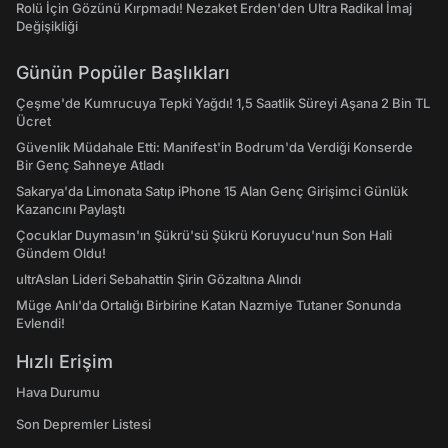
Rolü İçin Gözünü Kırpmadı! Nezaket Erden'den Ultra Radikal İmaj
Değişikliği
Günün Popüler Başlıkları
Çeşme'de Kumrucuya Tepki Yağdı! 1,5 Saatlik Süreyi Aşana 2 Bin TL
Ücret
Güvenlik Müdahale Etti: Manifest'in Bodrum'da Verdiği Konserde
Bir Genç Sahneye Atladı
Sakarya'da Limonata Satıp iPhone 15 Alan Genç Girişimci Günlük
Kazancını Paylaştı
Çocuklar Duymasın'ın Şükrü'sü Şükrü Koruyucu'nun Son Hali
Gündem Oldu!
ultrAslan Lideri Sebahattin Şirin Gözaltına Alındı
Müge Anlı'da Ortalığı Birbirine Katan Nazmiye Tutaner Sonunda
Evlendi!
Hızlı Erişim
Hava Durumu
Son Depremler Listesi