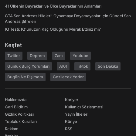
41 Ülkenin Bayrakları ve Ülke Bayraklarının Anlamları
GTA San Andreas Hileleri! Oynamaya Doyamayanlar İçin Güncel San
Andreas Şifreleri
IQ Testi: IQ'unuzun Kaç Olduğunu Merak Ettiniz mi?
Keşfet
Twitter
Deprem
Zam
Youtube
Günlük Burç Yorumları
A101
Tiktok
Son Dakika
Bugün Ne Pişirsem
Gezilecek Yerler
Hakkımızda
Kariyer
Geri Bildirim
Kullanıcı Sözleşmesi
Gizlilik Politikası
Yayın İlkeleri
Topluluk Kuralları
Künye
Reklam
RSS