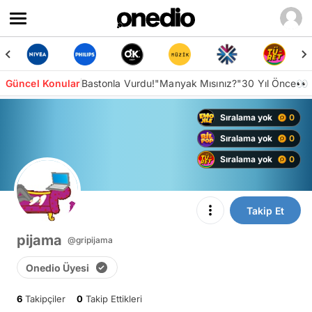
Güncel Konular
Bastonla Vurdu!
"Manyak Mısınız?"
30 Yıl Önce👀
Sıralama yok
0
Sıralama yok
0
Sıralama yok
0
Takip Et
pijama
@gripijama
Onedio Üyesi
6
Takipçiler
0
Takip Ettikleri