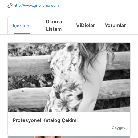
http://www.gripijama.com
Okuma
ViDiolar
Yorumlar
İçerikler
Listem
Profesyonel Katalog Çekimi
Goygoy