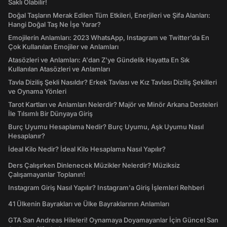
Saklı Olabilir!
Doğal Taşların Merak Edilen Tüm Etkileri, Enerjileri ve Şifa Alanları:
Hangi Doğal Taş Ne İşe Yarar?
Emojilerin Anlamları: 2023 WhatsApp, Instagram ve Twitter'da En
Çok Kullanılan Emojiler ve Anlamları
Atasözleri ve Anlamları: A'dan Z'ye Gündelik Hayatta En Sık
Kullanılan Atasözleri ve Anlamları
Tavla Diziliş Şekli Nasıldır? Erkek Tavlası ve Kız Tavlası Diziliş Şekilleri
ve Oynama Yönleri
Tarot Kartları ve Anlamları Nelerdir? Majör ve Minör Arkana Desteleri
İle Tılsımlı Bir Dünyaya Giriş
Burç Uyumu Hesaplama Nedir? Burç Uyumu, Aşk Uyumu Nasıl
Hesaplanır?
İdeal Kilo Nedir? İdeal Kilo Hesaplama Nasıl Yapılır?
Ders Çalışırken Dinlenecek Müzikler Nelerdir? Müziksiz
Çalışamayanlar Toplanın!
Instagram Giriş Nasıl Yapılır? Instagram'a Giriş İşlemleri Rehberi
41 Ülkenin Bayrakları ve Ülke Bayraklarının Anlamları
GTA San Andreas Hileleri! Oynamaya Doyamayanlar İçin Güncel San