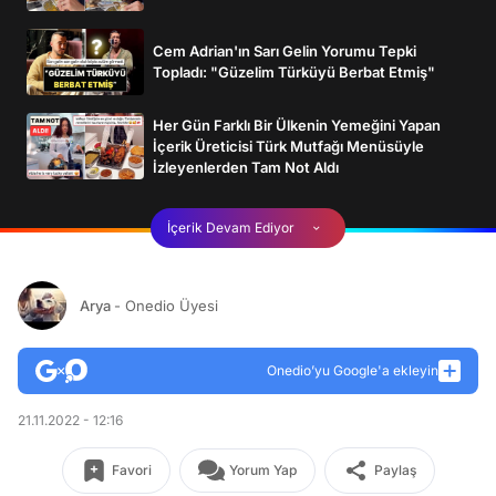
Cem Adrian'ın Sarı Gelin Yorumu Tepki
Topladı: "Güzelim Türküyü Berbat Etmiş"
Her Gün Farklı Bir Ülkenin Yemeğini Yapan
İçerik Üreticisi Türk Mutfağı Menüsüyle
İzleyenlerden Tam Not Aldı
İçerik Devam Ediyor
Arya
- Onedio Üyesi
Onedio’yu Google'a ekleyin
21.11.2022 - 12:16
Favori
Yorum Yap
Paylaş