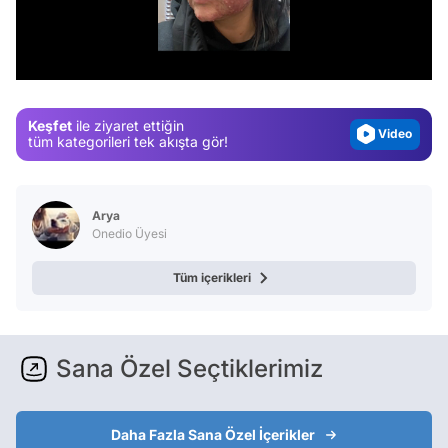
Test
Gündem
/
Magazin
Video
Keşfet
ile ziyaret ettiğin
Test
tüm kategorileri tek akışta gör!
Arya
Onedio Üyesi
Tüm içerikleri
Sana Özel Seçtiklerimiz
Daha Fazla Sana Özel İçerikler