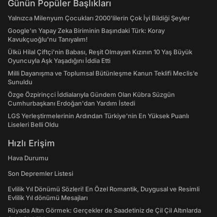
Günün Popüler Başlıkları
Yalnızca Milenyum Çocukları 2000'lilerin Çok İyi Bildiği Şeyler
Google'ın Yapay Zeka Biriminin Başındaki Türk: Koray
Kavukçuoğlu'nu Tanıyalım!
Ülkü Hilal Çiftçi'nin Babası, Reşit Olmayan Kızının 10 Yaş Büyük
Oyuncuyla Aşk Yaşadığını İddia Etti
Milli Dayanışma ve Toplumsal Bütünleşme Kanun Teklifi Meclis’e
Sunuldu
Özge Özpirinçci İddialarıyla Gündem Olan Kübra Süzgün
Cumhurbaşkanı Erdoğan'dan Yardım İstedi
LGS Yerleştirmelerinin Ardından Türkiye'nin En Yüksek Puanlı
Liseleri Belli Oldu
Hızlı Erişim
Hava Durumu
Son Depremler Listesi
Evlilik Yıl Dönümü Sözleri! En Özel Romantik, Duygusal ve Resimli
Evlilik Yıl dönümü Mesajları
Rüyada Altın Görmek: Gerçekler de Saadetiniz de Çil Çil Altınlarda