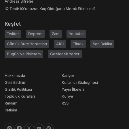
Andreas Şifreleri
IQ Testi: IQ'unuzun Kaç Olduğunu Merak Ettiniz mi?
Keşfet
Twitter
Deprem
Zam
Youtube
Günlük Burç Yorumları
A101
Tiktok
Son Dakika
Bugün Ne Pişirsem
Gezilecek Yerler
Hakkımızda
Kariyer
Geri Bildirim
Kullanıcı Sözleşmesi
Gizlilik Politikası
Yayın İlkeleri
Topluluk Kuralları
Künye
Reklam
RSS
İletişim