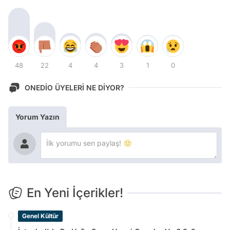
48
22
4
4
3
1
0
ONEDİO ÜYELERİ NE DİYOR?
Yorum Yazın
En Yeni İçerikler!
Genel Kültür