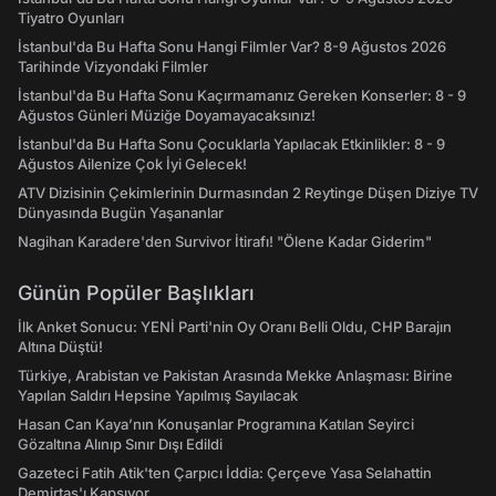
Tiyatro Oyunları
İstanbul'da Bu Hafta Sonu Hangi Filmler Var? 8-9 Ağustos 2026
Tarihinde Vizyondaki Filmler
İstanbul'da Bu Hafta Sonu Kaçırmamanız Gereken Konserler: 8 - 9
Ağustos Günleri Müziğe Doyamayacaksınız!
İstanbul'da Bu Hafta Sonu Çocuklarla Yapılacak Etkinlikler: 8 - 9
Ağustos Ailenize Çok İyi Gelecek!
ATV Dizisinin Çekimlerinin Durmasından 2 Reytinge Düşen Diziye TV
Dünyasında Bugün Yaşananlar
Nagihan Karadere'den Survivor İtirafı! "Ölene Kadar Giderim"
Günün Popüler Başlıkları
İlk Anket Sonucu: YENİ Parti'nin Oy Oranı Belli Oldu, CHP Barajın
Altına Düştü!
Türkiye, Arabistan ve Pakistan Arasında Mekke Anlaşması: Birine
Yapılan Saldırı Hepsine Yapılmış Sayılacak
Hasan Can Kaya’nın Konuşanlar Programına Katılan Seyirci
Gözaltına Alınıp Sınır Dışı Edildi
Gazeteci Fatih Atik'ten Çarpıcı İddia: Çerçeve Yasa Selahattin
Demirtaş'ı Kapsıyor