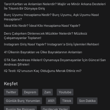
Tarot Kartları ve Anlamları Nelerdir? Majör ve Minör Arkana Desteleri
İle Tılsımlı Bir Dünyaya Giriş
Burç Uyumu Hesaplama Nedir? Burç Uyumu, Aşk Uyumu Nasıl
Hesaplanır?
İdeal Kilo Nedir? İdeal Kilo Hesaplama Nasıl Yapılır?
Ders Çalışırken Dinlenecek Müzikler Nelerdir? Müziksiz
Çalışamayanlar Toplanın!
Instagram Giriş Nasıl Yapılır? Instagram'a Giriş İşlemleri Rehberi
41 Ülkenin Bayrakları ve Ülke Bayraklarının Anlamları
GTA San Andreas Hileleri! Oynamaya Doyamayanlar İçin Güncel San
Andreas Şifreleri
IQ Testi: IQ'unuzun Kaç Olduğunu Merak Ettiniz mi?
Keşfet
Twitter
Deprem
Zam
Youtube
Günlük Burç Yorumları
A101
Tiktok
Son Dakika
Bugün Ne Pişirsem
Gezilecek Yerler