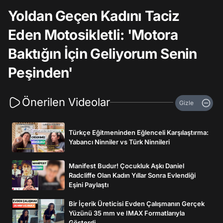
Yoldan Geçen Kadını Taciz
Eden Motosikletli: 'Motora
Baktığın İçin Geliyorum Senin
Peşinden'
Önerilen Videolar
Gizle
Türkçe Eğitmeninden Eğlenceli Karşılaştırma:
Yabancı Ninniler vs Türk Ninnileri
Manifest Budur! Çocukluk Aşkı Daniel
Radcliffe Olan Kadın Yıllar Sonra Evlendiği
Eşini Paylaştı
Bir İçerik Üreticisi Evden Çalışmanın Gerçek
Yüzünü 35 mm ve IMAX Formatlarıyla
Gösterdi