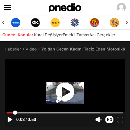
Güncel Konular
Kural Değişiyor
Emekli Zammı
Acı Gerçekler
Haberler
Video
Yoldan Geçen Kadını Taciz Eden Motosikletli
0:03
/
0:50