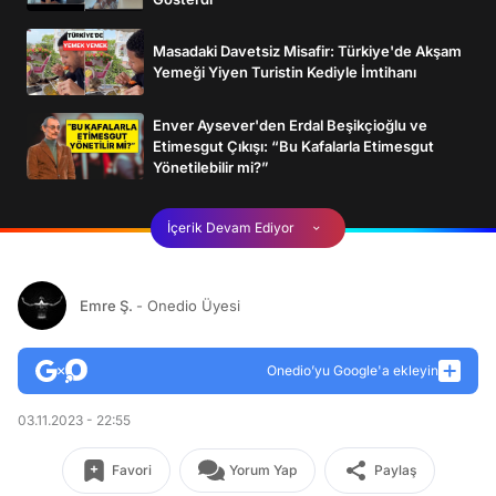
Masadaki Davetsiz Misafir: Türkiye'de Akşam
Yemeği Yiyen Turistin Kediyle İmtihanı
Enver Aysever'den Erdal Beşikçioğlu ve
Etimesgut Çıkışı: “Bu Kafalarla Etimesgut
Yönetilebilir mi?”
İçerik Devam Ediyor
Emre Ş.
- Onedio Üyesi
Onedio’yu Google'a ekleyin
03.11.2023 - 22:55
Favori
Yorum Yap
Paylaş