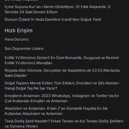
İçme Suyuna Kur'an-ı Kerim Dinletiliyor: 31 Yıllık Alışkanlık, O
İlimizde 24 Saat Devam Ediyor
Dursun Özbek'in Veda Davetine Icardi'den Soğuk Yanıt
Hızlı Erişim
Hava Durumu
Son Depremler Listesi
Evlilik Yıl Dönümü Sözleri! En Özel Romantik, Duygusal ve Resimli
Evlilik Yıl dönümü Mesajları
Rüyada Altın Görmek: Gerçekler de Saadetiniz de Çil Çil Altınlarda
Saklı Olabilir!
Doğal Taşların Merak Edilen Tüm Etkileri, Enerjileri ve Şifa Alanları:
Hangi Doğal Taş Ne İşe Yarar?
Emojilerin Anlamları: 2023 WhatsApp, Instagram ve Twitter'da En
Çok Kullanılan Emojiler ve Anlamları
Atasözleri ve Anlamları: A'dan Z'ye Gündelik Hayatta En Sık
Kullanılan Atasözleri ve Anlamları
Tavla Diziliş Şekli Nasıldır? Erkek Tavlası ve Kız Tavlası Diziliş Şekilleri
ve Oynama Yönleri