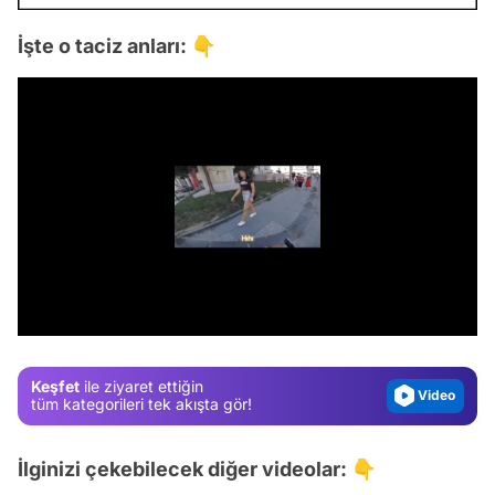
İşte o taciz anları: 👇
Video
Test
/
Gündem
Magazin
Keşfet
ile ziyaret ettiğin
Video
tüm kategorileri tek akışta gör!
Test
İlginizi çekebilecek diğer videolar: 👇