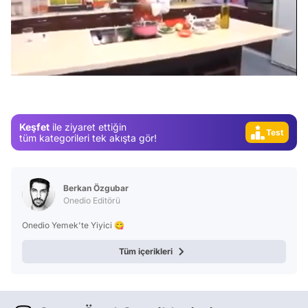
Video
Test
/
Gündem
Magazin
Video
Keşfet
ile ziyaret ettiğin
Test
tüm kategorileri tek akışta gör!
Berkan Özgubar
Onedio Editörü
Onedio Yemek'te Yiyici 😋
Tüm içerikleri