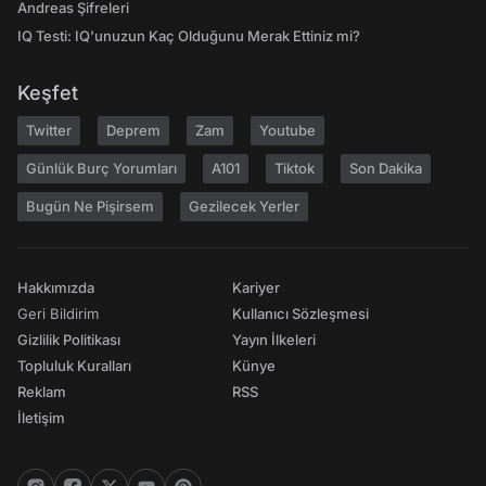
Andreas Şifreleri
IQ Testi: IQ'unuzun Kaç Olduğunu Merak Ettiniz mi?
Keşfet
Twitter
Deprem
Zam
Youtube
Günlük Burç Yorumları
A101
Tiktok
Son Dakika
Bugün Ne Pişirsem
Gezilecek Yerler
Hakkımızda
Kariyer
Geri Bildirim
Kullanıcı Sözleşmesi
Gizlilik Politikası
Yayın İlkeleri
Topluluk Kuralları
Künye
Reklam
RSS
İletişim