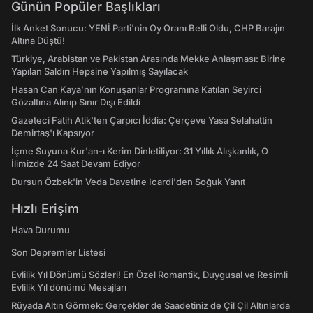
Günün Popüler Başlıkları
İlk Anket Sonucu: YENİ Parti'nin Oy Oranı Belli Oldu, CHP Barajın
Altına Düştü!
Türkiye, Arabistan ve Pakistan Arasında Mekke Anlaşması: Birine
Yapılan Saldırı Hepsine Yapılmış Sayılacak
Hasan Can Kaya’nın Konuşanlar Programına Katılan Seyirci
Gözaltına Alınıp Sınır Dışı Edildi
Gazeteci Fatih Atik'ten Çarpıcı İddia: Çerçeve Yasa Selahattin
Demirtaş'ı Kapsıyor
İçme Suyuna Kur'an-ı Kerim Dinletiliyor: 31 Yıllık Alışkanlık, O
İlimizde 24 Saat Devam Ediyor
Dursun Özbek'in Veda Davetine Icardi'den Soğuk Yanıt
Hızlı Erişim
Hava Durumu
Son Depremler Listesi
Evlilik Yıl Dönümü Sözleri! En Özel Romantik, Duygusal ve Resimli
Evlilik Yıl dönümü Mesajları
Rüyada Altın Görmek: Gerçekler de Saadetiniz de Çil Çil Altınlarda