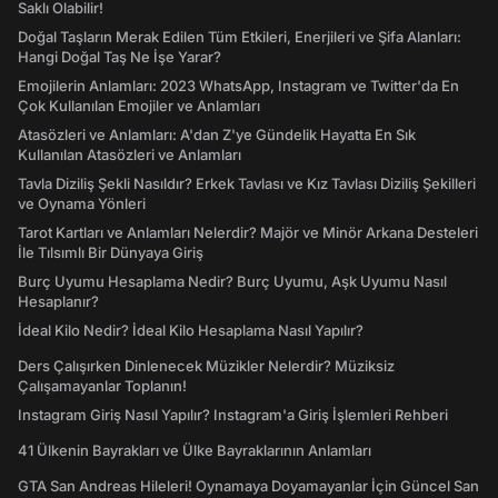
Saklı Olabilir!
Doğal Taşların Merak Edilen Tüm Etkileri, Enerjileri ve Şifa Alanları:
Hangi Doğal Taş Ne İşe Yarar?
Emojilerin Anlamları: 2023 WhatsApp, Instagram ve Twitter'da En
Çok Kullanılan Emojiler ve Anlamları
Atasözleri ve Anlamları: A'dan Z'ye Gündelik Hayatta En Sık
Kullanılan Atasözleri ve Anlamları
Tavla Diziliş Şekli Nasıldır? Erkek Tavlası ve Kız Tavlası Diziliş Şekilleri
ve Oynama Yönleri
Tarot Kartları ve Anlamları Nelerdir? Majör ve Minör Arkana Desteleri
İle Tılsımlı Bir Dünyaya Giriş
Burç Uyumu Hesaplama Nedir? Burç Uyumu, Aşk Uyumu Nasıl
Hesaplanır?
İdeal Kilo Nedir? İdeal Kilo Hesaplama Nasıl Yapılır?
Ders Çalışırken Dinlenecek Müzikler Nelerdir? Müziksiz
Çalışamayanlar Toplanın!
Instagram Giriş Nasıl Yapılır? Instagram'a Giriş İşlemleri Rehberi
41 Ülkenin Bayrakları ve Ülke Bayraklarının Anlamları
GTA San Andreas Hileleri! Oynamaya Doyamayanlar İçin Güncel San