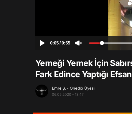
0:05
/
0:55
Yemeği Yemek İçin Sabı
Fark Edince Yaptığı Efsa
Emre Ş.
- Onedio Üyesi
06.05.2020 - 13:47