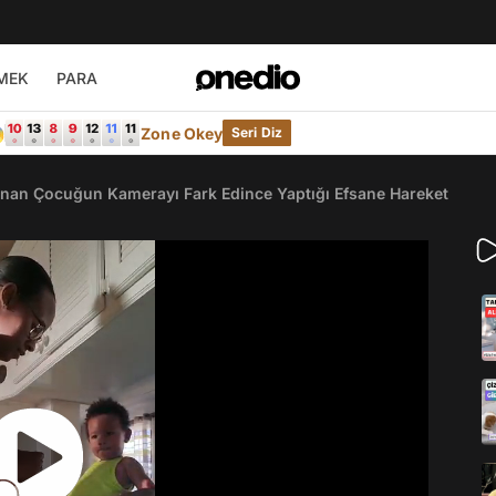
MEK
PARA

Zone Okey
Seri Diz
anan Çocuğun Kamerayı Fark Edince Yaptığı Efsane Hareket