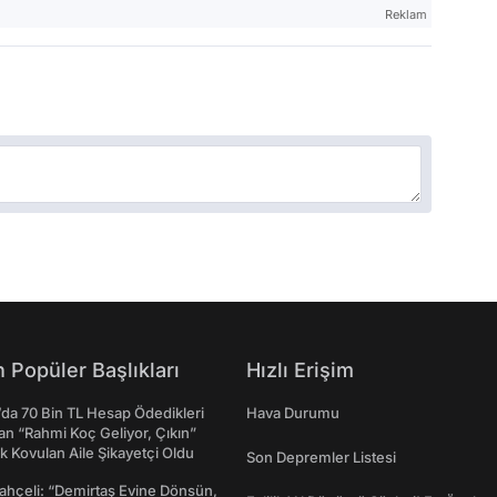
Reklam
 Popüler Başlıkları
Hızlı Erişim
da 70 Bin TL Hesap Ödedikleri
Hava Durumu
n “Rahmi Koç Geliyor, Çıkın”
k Kovulan Aile Şikayetçi Oldu
Son Depremler Listesi
ahçeli: “Demirtaş Evine Dönsün,