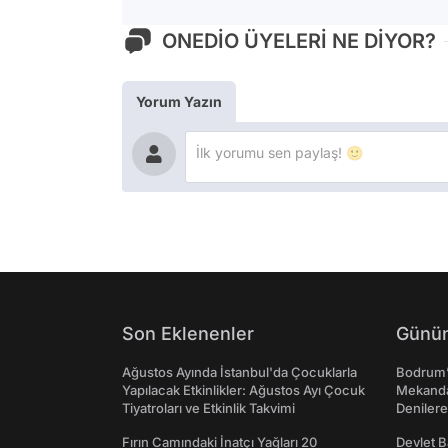
ONEDİO ÜYELERİ NE DİYOR?
Yorum Yazın
Son Eklenenler
Günün
Ağustos Ayında İstanbul'da Çocuklarla
Bodrum’
Yapılacak Etkinlikler: Ağustos Ayı Çocuk
Mekanda
Tiyatroları ve Etkinlik Takvimi
Denilere
Fırın Camındaki İnatçı Yağları 20
Devlet B