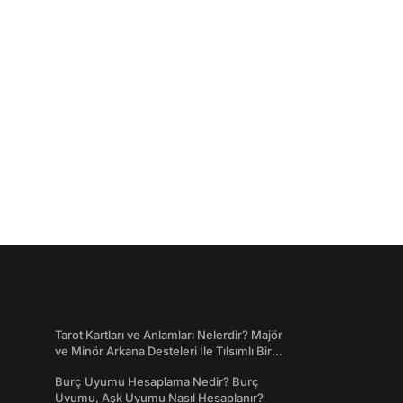
Tarot Kartları ve Anlamları Nelerdir? Majör
ve Minör Arkana Desteleri İle Tılsımlı Bir
Dünyaya Giriş
Burç Uyumu Hesaplama Nedir? Burç
Uyumu, Aşk Uyumu Nasıl Hesaplanır?