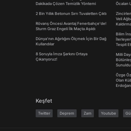
Dakikada Çözen Temizlik Yöntemi
Öcalan 
2 Bin Yıllık Betonun Sırrı Tuvaletten Çıktı
Zincirle
Veli Ağb
Rövanş Öncesi Avantaj Fenerbahçe'de!
Kaldırma
Sturm Graz Engeli İlk Maçta Aşıldı
Bilim İn
Dünya’nın Ağırlığını Ölçmek İçin Bir Dağ
İlerleye
Kullandılar
Tespit E
8 Soruyla İmza Şarkını Ortaya
Milli Da
Çıkarıyoruz!
Bütünleş
Sunuldu
Özge Özp
Olan Kü
Erdoğan'
Keşfet
Twitter
Deprem
Zam
Youtube
Gü