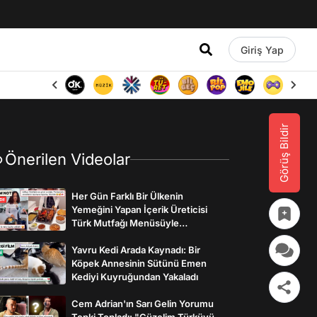
Giriş Yap
Görüş Bildir
Önerilen Videolar
Her Gün Farklı Bir Ülkenin
Yemeğini Yapan İçerik Üreticisi
Türk Mutfağı Menüsüyle
İzleyenlerden Tam Not Aldı
Yavru Kedi Arada Kaynadı: Bir
Köpek Annesinin Sütünü Emen
Kediyi Kuyruğundan Yakaladı
Cem Adrian'ın Sarı Gelin Yorumu
Tepki Topladı: "Güzelim Türküyü