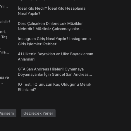
Yıl
İdeal Kilo Nedir? İdeal Kilo Hesaplama
Nasıl Yapılır?
abilir!
Ders Çalışırken Dinlenecek Müzikler
Nelerdir? Müziksiz Çalışamayanlar
eri,
Toplanın!
l Taş
Instagram Giriş Nasıl Yapılır? Instagram'a
Giriş İşlemleri Rehberi
,
nılan
41 Ülkenin Bayrakları ve Ülke Bayraklarının
Anlamları
GTA San Andreas Hileleri! Oynamaya
Doyamayanlar İçin Güncel San Andreas
ası ve
Şifreleri
IQ Testi: IQ'unuzun Kaç Olduğunu Merak
Ettiniz mi?
işirsem
Gezilecek Yerler