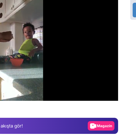
Video
Test
Gündem
 akışta gör!
Magazin
Video