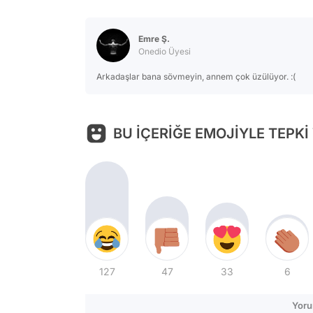
Emre Ş.
Onedio Üyesi
Arkadaşlar bana sövmeyin, annem çok üzülüyor. :(
BU İÇERİĞE EMOJİYLE TEPKİ
127
47
33
6
Yoru