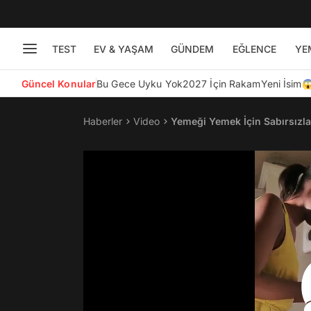
TEST
EV & YAŞAM
GÜNDEM
EĞLENCE
YE
Güncel Konular
Bu Gece Uyku Yok
2027 İçin Rakam
Yeni İsim
Haberler
Video
Yemeği Yemek İçin Sabırsızl