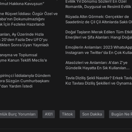
Evlilik Yıl Dönümü Sözleri! En Özel
Umut Hakkına Kavuşsun”
Romantik, Duygusal ve Resimli Evlilik 
dönümü Mesajları
me Rüşvet İddiası: Özgür Özel ve
Rüyada Altın Görmek: Gerçekler de
aba’nın Dokunulmazlığını
Saadetiniz de Çil Çil Altınlarda Saklı Ol
k İçin Fezleke Hazırlandı
Doğal Taşların Merak Edilen Tüm Etkil
sanları, Ay Üzerinde Hızla
Enerjileri ve Şifa Alanları: Hangi Doğa
n 20'den Fazla Dev UFO'yu
Ne İşe Yarar?
ttikten Sonra Uyarı Yayınladı
Emojilerin Anlamları: 2023 WhatsApp
Instagram ve Twitter'da En Çok Kulla
yanışma ve Toplumsal
Emojiler ve Anlamları
me Kanun Teklifi Meclis’e
Atasözleri ve Anlamları: A'dan Z'ye
Gündelik Hayatta En Sık Kullanılan
Atasözleri ve Anlamları
irinçci İddialarıyla Gündem
Tavla Diziliş Şekli Nasıldır? Erkek Tavl
bra Süzgün Cumhurbaşkanı
Kız Tavlası Diziliş Şekilleri ve Oynama
dan Yardım İstedi
Yönleri
nlük Burç Yorumları
A101
Tiktok
Son Dakika
Bugün Ne P