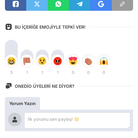
BU İÇERİĞE EMOJİYLE TEPKİ VER!
3
1
1
1
0
0
0
ONEDİO ÜYELERİ NE DİYOR?
Yorum Yazın