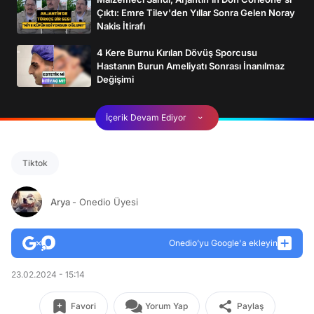
Çıktı: Emre Tilev'den Yıllar Sonra Gelen Noray
Nakis İtirafı
4 Kere Burnu Kırılan Dövüş Sporcusu
Hastanın Burun Ameliyatı Sonrası İnanılmaz
Değişimi
İçerik Devam Ediyor
Tiktok
Arya
- Onedio Üyesi
Onedio’yu Google'a ekleyin
23.02.2024 - 15:14
Favori
Yorum Yap
Paylaş