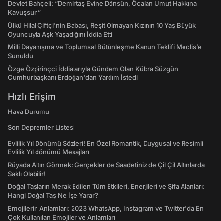
Devlet Bahçeli: “Demirtaş Evine Dönsün, Öcalan Umut Hakkına
Kavuşsun”
Ülkü Hilal Çiftçi'nin Babası, Reşit Olmayan Kızının 10 Yaş Büyük
Oyuncuyla Aşk Yaşadığını İddia Etti
Milli Dayanışma ve Toplumsal Bütünleşme Kanun Teklifi Meclis’e
Sunuldu
Özge Özpirinçci İddialarıyla Gündem Olan Kübra Süzgün
Cumhurbaşkanı Erdoğan'dan Yardım İstedi
Hızlı Erişim
Hava Durumu
Son Depremler Listesi
Evlilik Yıl Dönümü Sözleri! En Özel Romantik, Duygusal ve Resimli
Evlilik Yıl dönümü Mesajları
Rüyada Altın Görmek: Gerçekler de Saadetiniz de Çil Çil Altınlarda
Saklı Olabilir!
Doğal Taşların Merak Edilen Tüm Etkileri, Enerjileri ve Şifa Alanları:
Hangi Doğal Taş Ne İşe Yarar?
Emojilerin Anlamları: 2023 WhatsApp, Instagram ve Twitter'da En
Çok Kullanılan Emojiler ve Anlamları