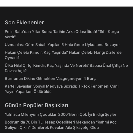
Son Eklenenler
Pelin Batu'dan Yıllar Sonra Tarihin Arka Odası İtirafı! "Sıfır Kurgu
Vardı"
Uzmanlara Göre Sabah Yapılan 5 Hata Gece Uykusunu Bozuyor
Hakan Çelebi Kimdir, Kaç Yaşında? Hakan Çelebi Hangi Dizilerde
Oynadı?
Ülkü Hilal Çiftçi Kimdir, Kaç Yaşında Ve Nereli? Babası Ünal Çiftçi Ne
Davası Açtı?
Burnunun Dikine Gitmekten Vazgeçmeyen 4 Burç
Kartel Savaşları Sosyal Medyaya Sıçradı: TikTok Fenomeni Canlı
Yayın Yaparken Öldürüldü
Günün Popüler Başlıkları
Yalnızca Milenyum Çocukları 2000'lilerin Çok İyi Bildiği Şeyler
Bodrum’da 70 Bin TL Hesap Ödedikleri Mekandan “Rahmi Koç
Geliyor, Çıkın” Denilerek Kovulan Aile Şikayetçi Oldu