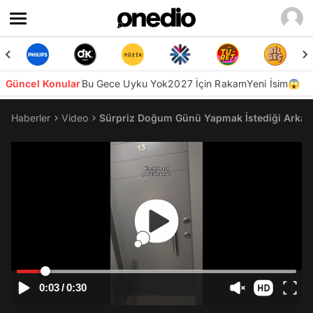
Güncel Konular
Bu Gece Uyku Yok
2027 İçin Rakam
Yeni İsim😱
Haberler
Video
Sürpriz Doğum Günü Yapmak İstediği Arkada
0:03
/
0:30