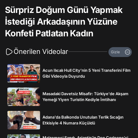
Sürpriz Doğum Günü Yapmak
İstediği Arkadaşının Yüzüne
Konfeti Patlatan Kadın
Önerilen Videolar
Gizle
Acun Ilıcalı Hull City’nin 5 Yeni Transferini Film
Gibi Videoyla Duyurdu
Masadaki Davetsiz Misafir: Türkiye'de Akşam
Yemeği Yiyen Turistin Kediyle İmtihanı
Adana'da Balkonda Unutulan Terlik Sıcağın
Etkisiyle 4 Numara Küçüldü
Malzemeci Sandı, Arjantin'in Don Corleone'si