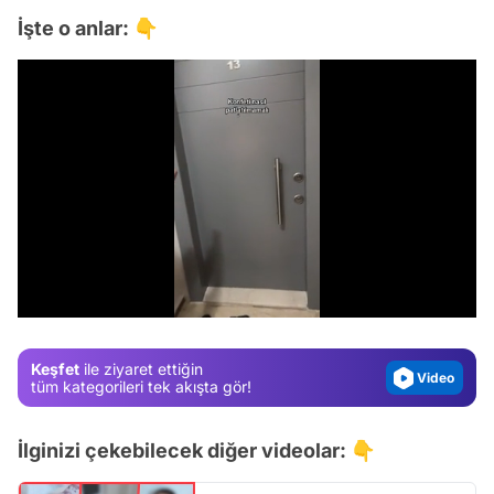
İşte o anlar: 👇
Video
Test
/
Gündem
Magazin
Keşfet
ile ziyaret ettiğin
Video
tüm kategorileri tek akışta gör!
Test
İlginizi çekebilecek diğer videolar: 👇