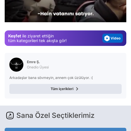
Test
/
Gündem
Magazin
Keşfet
ile ziyaret ettiğin
Video
tüm kategorileri tek akışta gör!
Test
Emre Ş.
Onedio Üyesi
Arkadaşlar bana sövmeyin, annem çok üzülüyor. :(
Tüm içerikleri
Sana Özel Seçtiklerimiz