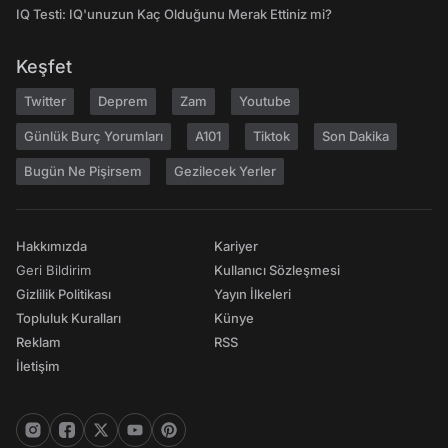
IQ Testi: IQ'unuzun Kaç Olduğunu Merak Ettiniz mi?
Keşfet
Twitter
Deprem
Zam
Youtube
Günlük Burç Yorumları
A101
Tiktok
Son Dakika
Bugün Ne Pişirsem
Gezilecek Yerler
Hakkımızda
Kariyer
Geri Bildirim
Kullanıcı Sözleşmesi
Gizlilik Politikası
Yayın İlkeleri
Topluluk Kuralları
Künye
Reklam
RSS
İletişim