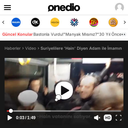
Güncel Konular
Bastonla Vurdu!
"Manyak Mısınız?"
30 Yıl Önce👀
Haberler
Video
Suriyelilere 'Hain' Diyen Adam ile İmamın O
0:03
/
1:49