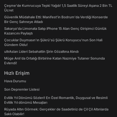
Çeşme'de Kumrucuya Tepki Yağdı! 1,5 Saatlik Süreyi Aşana 2 Bin TL
Ücret
Güvenlik Müdahale Etti: Manifest'in Bodrum'da Verdiği Konserde
Bir Genç Sahneye Atladı
Sakarya'da Limonata Satıp iPhone 15 Alan Genç Girişimci Günlük
Kazancını Paylaştı
Çocuklar Duymasın'ın Şükrü'sü Şükrü Koruyucu'nun Son Hali
Gündem Oldu!
ultrAslan Lideri Sebahattin Şirin Gözaltına Alındı
Müge Anlı'da Ortalığı Birbirine Katan Nazmiye Tutaner Sonunda
Evlendi!
Hızlı Erişim
Hava Durumu
Son Depremler Listesi
Evlilik Yıl Dönümü Sözleri! En Özel Romantik, Duygusal ve Resimli
Evlilik Yıl dönümü Mesajları
Rüyada Altın Görmek: Gerçekler de Saadetiniz de Çil Çil Altınlarda
Saklı Olabilir!