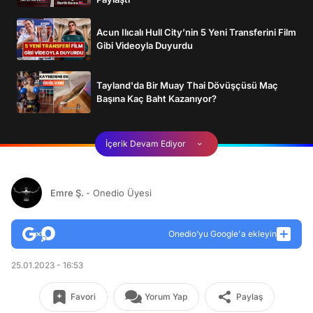
Acun Ilıcalı Hull City’nin 5 Yeni Transferini Film
Gibi Videoyla Duyurdu
Tayland'da Bir Muay Thai Dövüşçüsü Maç
Başına Kaç Baht Kazanıyor?
İçerik Devam Ediyor
Emre Ş.
- Onedio Üyesi
Onedio’yu Google'a ekleyin
25.01.2023 - 16:53
Favori
Yorum Yap
Paylaş