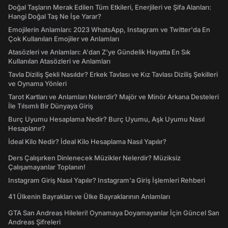
Doğal Taşların Merak Edilen Tüm Etkileri, Enerjileri ve Şifa Alanları:
Hangi Doğal Taş Ne İşe Yarar?
Emojilerin Anlamları: 2023 WhatsApp, Instagram ve Twitter'da En
Çok Kullanılan Emojiler ve Anlamları
Atasözleri ve Anlamları: A'dan Z'ye Gündelik Hayatta En Sık
Kullanılan Atasözleri ve Anlamları
Tavla Diziliş Şekli Nasıldır? Erkek Tavlası ve Kız Tavlası Diziliş Şekilleri
ve Oynama Yönleri
Tarot Kartları ve Anlamları Nelerdir? Majör ve Minör Arkana Desteleri
İle Tılsımlı Bir Dünyaya Giriş
Burç Uyumu Hesaplama Nedir? Burç Uyumu, Aşk Uyumu Nasıl
Hesaplanır?
İdeal Kilo Nedir? İdeal Kilo Hesaplama Nasıl Yapılır?
Ders Çalışırken Dinlenecek Müzikler Nelerdir? Müziksiz
Çalışamayanlar Toplanın!
Instagram Giriş Nasıl Yapılır? Instagram'a Giriş İşlemleri Rehberi
41 Ülkenin Bayrakları ve Ülke Bayraklarının Anlamları
GTA San Andreas Hileleri! Oynamaya Doyamayanlar İçin Güncel San
Andreas Şifreleri