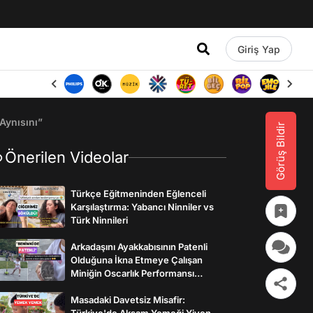
Giriş Yap
Aynısını”
Görüş Bildir
Önerilen Videolar
Türkçe Eğitmeninden Eğlenceli
Karşılaştırma: Yabancı Ninniler vs
Türk Ninnileri
Arkadaşını Ayakkabısının Patenli
Olduğuna İkna Etmeye Çalışan
Miniğin Oscarlık Performansı
Gülümsetti
Masadaki Davetsiz Misafir:
Türkiye'de Akşam Yemeği Yiyen