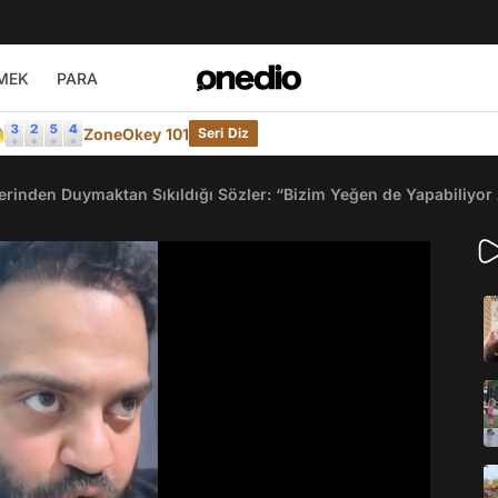
MEK
PARA

ZoneOkey 101
Seri Diz
erinden Duymaktan Sıkıldığı Sözler: “Bizim Yeğen de Yapabiliyor 