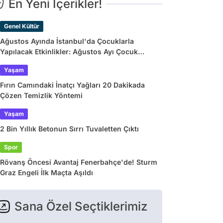
En Yeni İçerikler!
Genel Kültür
Ağustos Ayında İstanbul'da Çocuklarla
Yapılacak Etkinlikler: Ağustos Ayı Çocuk
Tiyatroları ve Etkinlik Takvimi
Yaşam
Fırın Camındaki İnatçı Yağları 20 Dakikada
Çözen Temizlik Yöntemi
Yaşam
2 Bin Yıllık Betonun Sırrı Tuvaletten Çıktı
Spor
Rövanş Öncesi Avantaj Fenerbahçe'de! Sturm
Graz Engeli İlk Maçta Aşıldı
Sana Özel Seçtiklerimiz