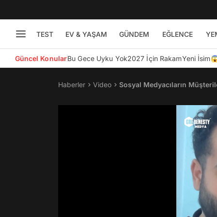
TEST
EV & YAŞAM
GÜNDEM
EĞLENCE
YE
Güncel Konular
Bu Gece Uyku Yok
2027 İçin Rakam
Yeni İsim
Haberler
Video
Sosyal Medyacıların Müşteril