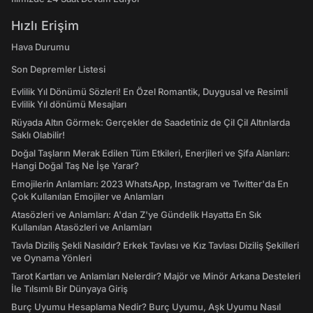
Hızlı Erişim
Hava Durumu
Son Depremler Listesi
Evlilik Yıl Dönümü Sözleri! En Özel Romantik, Duygusal ve Resimli
Evlilik Yıl dönümü Mesajları
Rüyada Altın Görmek: Gerçekler de Saadetiniz de Çil Çil Altınlarda
Saklı Olabilir!
Doğal Taşların Merak Edilen Tüm Etkileri, Enerjileri ve Şifa Alanları:
Hangi Doğal Taş Ne İşe Yarar?
Emojilerin Anlamları: 2023 WhatsApp, Instagram ve Twitter'da En
Çok Kullanılan Emojiler ve Anlamları
Atasözleri ve Anlamları: A'dan Z'ye Gündelik Hayatta En Sık
Kullanılan Atasözleri ve Anlamları
Tavla Diziliş Şekli Nasıldır? Erkek Tavlası ve Kız Tavlası Diziliş Şekilleri
ve Oynama Yönleri
Tarot Kartları ve Anlamları Nelerdir? Majör ve Minör Arkana Desteleri
İle Tılsımlı Bir Dünyaya Giriş
Burç Uyumu Hesaplama Nedir? Burç Uyumu, Aşk Uyumu Nasıl