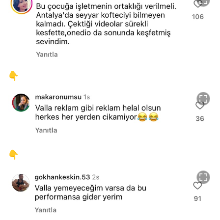
👇
👇
Video
Test
Gündem
Magazin