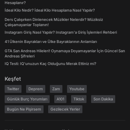
Hesaplanır?
İdeal Kilo Nedir? İdeal Kilo Hesaplama Nasıl Yapılır?
Ders Çalışırken Dinlenecek Müzikler Nelerdir? Müziksiz
Çalışamayanlar Toplanın!
Instagram Giriş Nasıl Yapılır? Instagram'a Giriş İşlemleri Rehberi
41 Ülkenin Bayrakları ve Ülke Bayraklarının Anlamları
GTA San Andreas Hileleri! Oynamaya Doyamayanlar İçin Güncel San
Andreas Şifreleri
IQ Testi: IQ'unuzun Kaç Olduğunu Merak Ettiniz mi?
Keşfet
Twitter
Deprem
Zam
Youtube
Günlük Burç Yorumları
A101
Tiktok
Son Dakika
Bugün Ne Pişirsem
Gezilecek Yerler