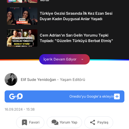
Türkiye Gezisi Sırasında İlk Kez Ezan Sesi
Duyan Kadın Duygusal Anlar Yaşadı
Cem Adrian'ın Sarı Gelin Yorumu Tepki
Topladı: "Güzelim Türküyü Berbat Etmiş"
İçerik Devam Ediyor
Elif Sude Yenidoğan
- Yaşam Editörü
Onedio’yu Google'a ekleyin
16.09.2024 - 15:38
Favori
Yorum Yap
Paylaş