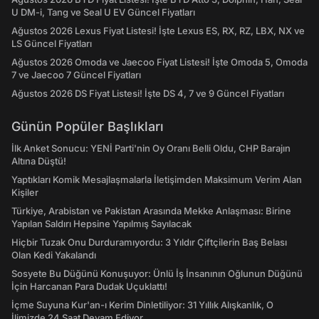
U DM-i, Tang ve Seal U EV Güncel Fiyatları
Ağustos 2026 Lexus Fiyat Listesi! İşte Lexus ES, RX, RZ, LBX, NX ve
LS Güncel Fiyatları
Ağustos 2026 Omoda ve Jaecoo Fiyat Listesi! İşte Omoda 5, Omoda
7 ve Jaecoo 7 Güncel Fiyatları
Ağustos 2026 DS Fiyat Listesi! İşte DS 4, 7 ve 9 Güncel Fiyatları
Günün Popüler Başlıkları
İlk Anket Sonucu: YENİ Parti'nin Oy Oranı Belli Oldu, CHP Barajın
Altına Düştü!
Yaptıkları Komik Mesajlaşmalarla İletişimden Maksimum Verim Alan
Kişiler
Türkiye, Arabistan ve Pakistan Arasında Mekke Anlaşması: Birine
Yapılan Saldırı Hepsine Yapılmış Sayılacak
Hiçbir Tuzak Onu Durduramıyordu: 3 Yıldır Çiftçilerin Baş Belası
Olan Kedi Yakalandı
Sosyete Bu Düğünü Konuşuyor: Ünlü İş İnsanının Oğlunun Düğünü
İçin Harcanan Para Dudak Uçuklattı!
İçme Suyuna Kur'an-ı Kerim Dinletiliyor: 31 Yıllık Alışkanlık, O
İlimizde 24 Saat Devam Ediyor