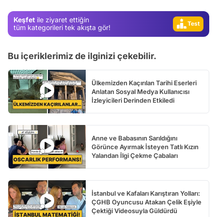
Video
Keşfet
ile ziyaret ettiğin
Test
tüm kategorileri tek akışta gör!
Bu içeriklerimiz de ilginizi çekebilir.
Ülkemizden Kaçırılan Tarihi Eserleri
Anlatan Sosyal Medya Kullanıcısı
İzleyicileri Derinden Etkiledi
Anne ve Babasının Sarıldığını
Görünce Ayırmak İsteyen Tatlı Kızın
Yalandan İlgi Çekme Çabaları
İstanbul ve Kafaları Karıştıran Yolları:
ÇGHB Oyuncusu Atakan Çelik Eşiyle
Çektiği Videosuyla Güldürdü