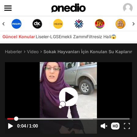
Güncel Konular
Liseler-LGS
Emekli Zammı
Filtresiz Hali😱
Haberler
Video
Sokak Hayvanları İçin Konulan Su Kaplarını F
0:04
/
1:00