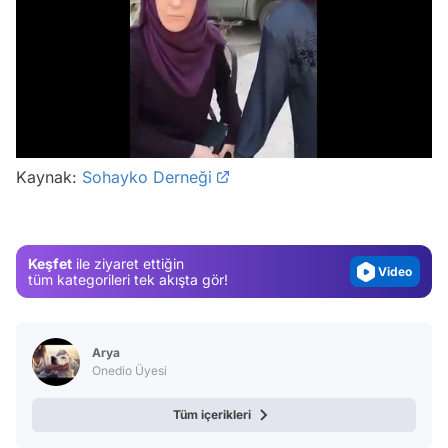
Video
/
Test
Gündem
Kaynak:
Sohayko Derneği
Magazin
Video
Keşfet
ile ziyaret ettiğin
Test
tüm kategorileri tek akışta gör!
Arya
Onedio Üyesi
Tüm içerikleri