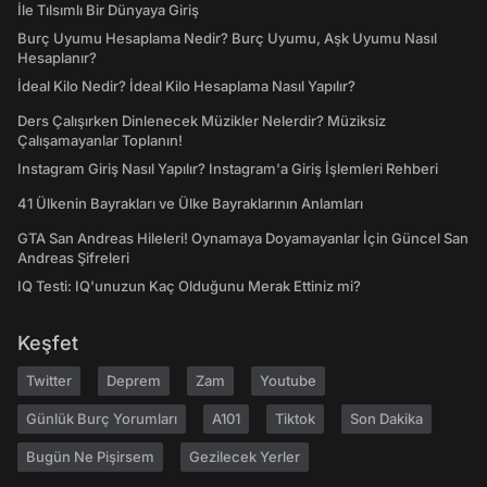
İle Tılsımlı Bir Dünyaya Giriş
Burç Uyumu Hesaplama Nedir? Burç Uyumu, Aşk Uyumu Nasıl
Hesaplanır?
İdeal Kilo Nedir? İdeal Kilo Hesaplama Nasıl Yapılır?
Ders Çalışırken Dinlenecek Müzikler Nelerdir? Müziksiz
Çalışamayanlar Toplanın!
Instagram Giriş Nasıl Yapılır? Instagram'a Giriş İşlemleri Rehberi
41 Ülkenin Bayrakları ve Ülke Bayraklarının Anlamları
GTA San Andreas Hileleri! Oynamaya Doyamayanlar İçin Güncel San
Andreas Şifreleri
IQ Testi: IQ'unuzun Kaç Olduğunu Merak Ettiniz mi?
Keşfet
Twitter
Deprem
Zam
Youtube
Günlük Burç Yorumları
A101
Tiktok
Son Dakika
Bugün Ne Pişirsem
Gezilecek Yerler