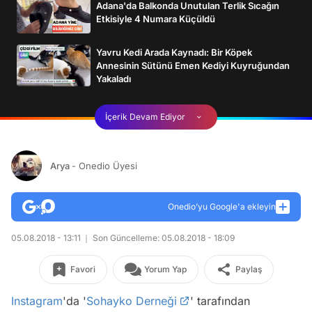
Adana'da Balkonda Unutulan Terlik Sıcağın
Etkisiyle 4 Numara Küçüldü
Yavru Kedi Arada Kaynadı: Bir Köpek
Annesinin Sütünü Emen Kediyi Kuyruğundan
Yakaladı
İçerik Devam Ediyor
Arya
- Onedio Üyesi
Onedio’yu Google'a ekleyin
05.08.2018 - 13:11
Son Güncelleme: 05.08.2018 - 18:09
Favori
Yorum Yap
Paylaş
Instagram
'da '
Sohayko Derneği
' tarafından