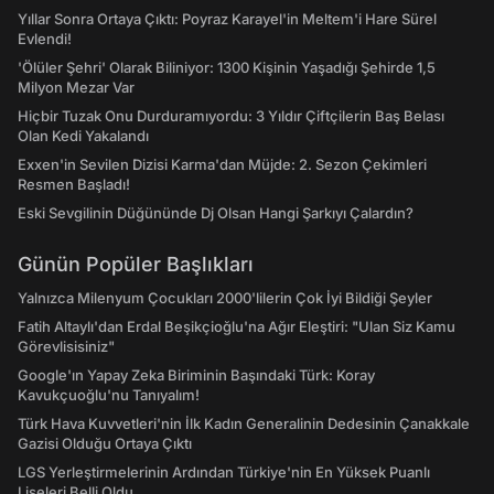
Yıllar Sonra Ortaya Çıktı: Poyraz Karayel'in Meltem'i Hare Sürel
Evlendi!
'Ölüler Şehri' Olarak Biliniyor: 1300 Kişinin Yaşadığı Şehirde 1,5
Milyon Mezar Var
Hiçbir Tuzak Onu Durduramıyordu: 3 Yıldır Çiftçilerin Baş Belası
Olan Kedi Yakalandı
Exxen'in Sevilen Dizisi Karma'dan Müjde: 2. Sezon Çekimleri
Resmen Başladı!
Eski Sevgilinin Düğününde Dj Olsan Hangi Şarkıyı Çalardın?
Günün Popüler Başlıkları
Yalnızca Milenyum Çocukları 2000'lilerin Çok İyi Bildiği Şeyler
Fatih Altaylı'dan Erdal Beşikçioğlu'na Ağır Eleştiri: "Ulan Siz Kamu
Görevlisisiniz"
Google'ın Yapay Zeka Biriminin Başındaki Türk: Koray
Kavukçuoğlu'nu Tanıyalım!
Türk Hava Kuvvetleri'nin İlk Kadın Generalinin Dedesinin Çanakkale
Gazisi Olduğu Ortaya Çıktı
LGS Yerleştirmelerinin Ardından Türkiye'nin En Yüksek Puanlı
Liseleri Belli Oldu