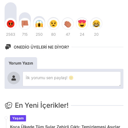
2563
715
250
80
47
24
20
ONEDİO ÜYELERİ NE DİYOR?
Yorum Yazın
En Yeni İçerikler!
Yaşam
Koca Ülkede Tüm Sular Zehirli Çıktı: Temizlemesi Asırlar