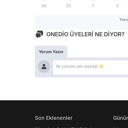
54
25
7
2
Yoru
ONEDİO ÜYELERİ NE DİYOR?
Yorum Yazın
Son Eklenenler
Günün