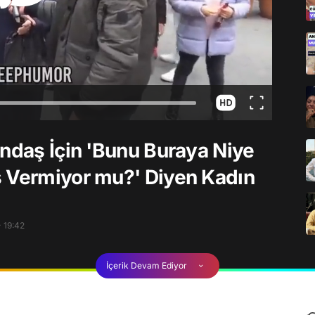
andaş İçin 'Bunu Buraya Niye
ş Vermiyor mu?' Diyen Kadın
 19:42
İçerik Devam Ediyor