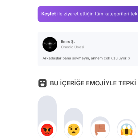
Keşfet
ile ziyaret ettiğin
tüm kategorileri tek
Emre Ş.
Onedio Üyesi
Arkadaşlar bana sövmeyin, annem çok üzülüyor. :(
BU İÇERİĞE EMOJİYLE TEPKİ