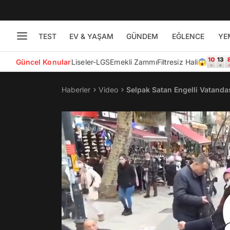
TEST
EV & YAŞAM
GÜNDEM
EĞLENCE
YE
Güncel Konular
Liseler-LGS
Emekli Zammı
Filtresiz Hali😱
Haberler
Video
Selpak Satan Engelli Vatanda