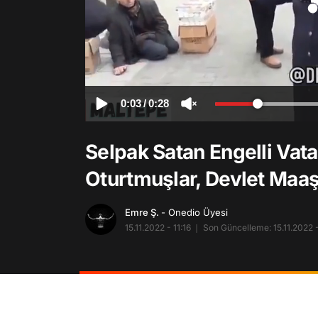
0:03
/
0:28
Selpak Satan Engelli Vat
Oturtmuşlar, Devlet Maa
Emre Ş.
- Onedio Üyesi
15.11.2022 - 11:16
Son Güncelleme: 15.11.2022 -