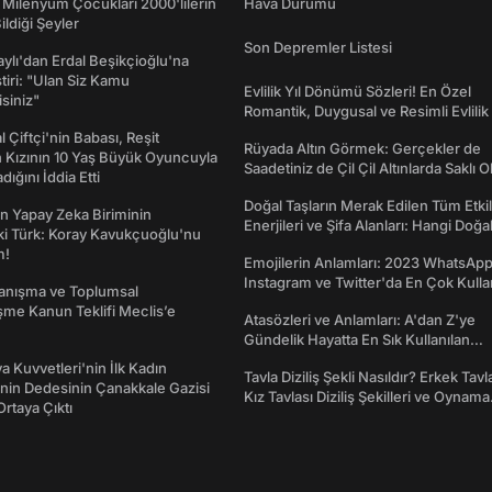
 Milenyum Çocukları 2000'lilerin
Hava Durumu
ildiği Şeyler
Son Depremler Listesi
taylı'dan Erdal Beşikçioğlu'na
ştiri: "Ulan Siz Kamu
Evlilik Yıl Dönümü Sözleri! En Özel
isiniz"
Romantik, Duygusal ve Resimli Evlilik 
dönümü Mesajları
l Çiftçi'nin Babası, Reşit
Rüyada Altın Görmek: Gerçekler de
 Kızının 10 Yaş Büyük Oyuncuyla
Saadetiniz de Çil Çil Altınlarda Saklı Ol
ığını İddia Etti
Doğal Taşların Merak Edilen Tüm Etkil
n Yapay Zeka Biriminin
Enerjileri ve Şifa Alanları: Hangi Doğa
ki Türk: Koray Kavukçuoğlu'nu
Ne İşe Yarar?
m!
Emojilerin Anlamları: 2023 WhatsApp
Instagram ve Twitter'da En Çok Kulla
yanışma ve Toplumsal
Emojiler ve Anlamları
me Kanun Teklifi Meclis’e
Atasözleri ve Anlamları: A'dan Z'ye
Gündelik Hayatta En Sık Kullanılan
Atasözleri ve Anlamları
a Kuvvetleri'nin İlk Kadın
Tavla Diziliş Şekli Nasıldır? Erkek Tavl
nin Dedesinin Çanakkale Gazisi
Kız Tavlası Diziliş Şekilleri ve Oynama
rtaya Çıktı
Yönleri