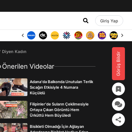
Giriş Yap
' Diyen Kadın
Görüş Bildir
Önerilen Videolar
Adana'da Balkonda Unutulan Terlik
Sıcağın Etkisiyle 4 Numara
Küçüldü
Filipinler'de Suların Çekilmesiyle
Ortaya Çıkan Görüntü Hem
Ürküttü Hem Büyüledi
Bisikleti Olmadığı İçin Ağlayan
Arkadaşına Bisiklet Hediye Eden