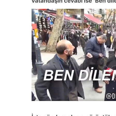
vatandaşın cevabı ise 'Ben dile