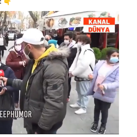
: 👇
Video
Test
Gündem
Magazin