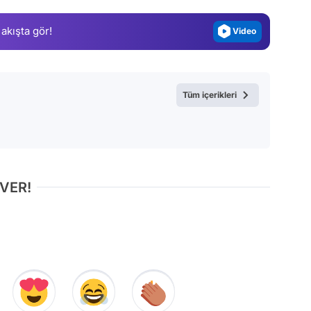
Video
 akışta gör!
Test
Tüm içerikleri
 VER!