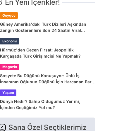
En Yeni İçerikler!
Goygoy
Güney Amerika'daki Türk Dizileri Aşkından
Zengin Gösterenlere Son 24 Saatin Viral
Tweetleri
Ekonomi
Hürmüz'den Geçen Fırsat: Jeopolitik
Kargaşada Türk Girişimcisi Ne Yapmalı?
Magazin
Sosyete Bu Düğünü Konuşuyor: Ünlü İş
İnsanının Oğlunun Düğünü İçin Harcanan Para
Dudak Uçuklattı!
Yaşam
Dünya Nedir? Sahip Olduğumuz Yer mi,
İçinden Geçtiğimiz Yol mu?
Sana Özel Seçtiklerimiz