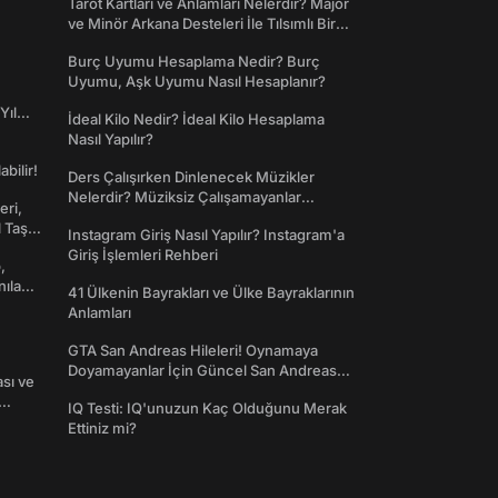
Tarot Kartları ve Anlamları Nelerdir? Majör
ve Minör Arkana Desteleri İle Tılsımlı Bir
Dünyaya Giriş
Burç Uyumu Hesaplama Nedir? Burç
Uyumu, Aşk Uyumu Nasıl Hesaplanır?
Yıl
İdeal Kilo Nedir? İdeal Kilo Hesaplama
Nasıl Yapılır?
abilir!
Ders Çalışırken Dinlenecek Müzikler
Nelerdir? Müziksiz Çalışamayanlar
eri,
Toplanın!
l Taş
Instagram Giriş Nasıl Yapılır? Instagram'a
Giriş İşlemleri Rehberi
,
nılan
41 Ülkenin Bayrakları ve Ülke Bayraklarının
Anlamları
GTA San Andreas Hileleri! Oynamaya
Doyamayanlar İçin Güncel San Andreas
ası ve
Şifreleri
IQ Testi: IQ'unuzun Kaç Olduğunu Merak
Ettiniz mi?