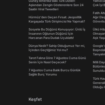
Güney Amerika'daki Türk Dizileri
Yalnızca
Aşkından Zengin Gösterenlere Son 24
Çok İyi B
Saatin Viral Tweetleri
Fatih Al
Hürmüz'den Geçen Fırsat: Jeopolitik
Ağır Ele
Kargaşada Türk Girişimcisi Ne Yapmalı?
Görevlis
Sosyete Bu Düğünü Konuşuyor: Ünlü İş
Ülkü Hila
İnsanının Oğlunun Düğünü İçin
Olmayan
Harcanan Para Dudak Uçuklattı!
Aşk Yaşad
Dünya Nedir? Sahip Olduğumuz Yer mi,
Google'ı
İçinden Geçtiğimiz Yol mu?
Başında
Tanıyalı
Tarot Falına Göre 7 Ağustos Cuma Günü
Senin İçin Nasıl Geçecek?
Milli Da
Bütünleş
7 Ağustos Cuma Balık Burcu Günlük
Sunuldu
Sağlık Burç Yorumu
Türk Hav
Generali
Olduğu O
Keşfet