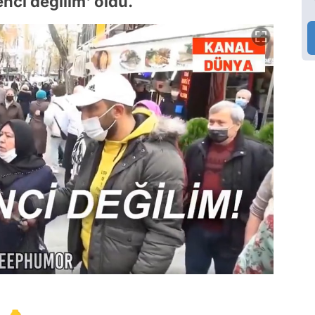
nci değilim' oldu.