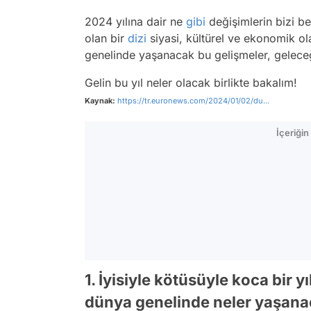
2024 yılına dair ne
gibi
değişimlerin bizi bek
olan bir
dizi
siyasi, kültürel ve ekonomik olay
genelinde yaşanacak bu gelişmeler, geleceğ
Gelin bu yıl neler olacak birlikte bakalım!
Kaynak:
https://tr.euronews.com/2024/01/02/du...
İçeriği
1. İyisiyle kötüsüyle koca bir yı
dünya genelinde neler yaşanac