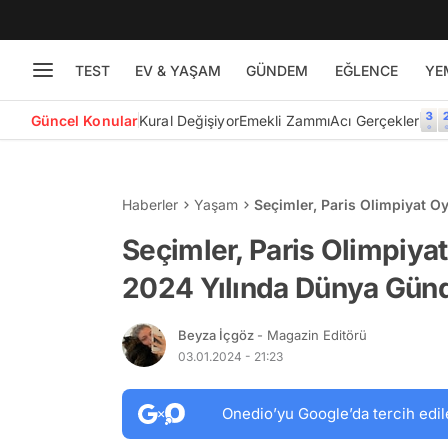
TEST
EV & YAŞAM
GÜNDEM
EĞLENCE
YE
Güncel Konular
Kural Değişiyor
Emekli Zammı
Acı Gerçekler
Haberler
Yaşam
Seçimler, Paris Olimpiyat O
Seçimler, Paris Olimpiya
2024 Yılında Dünya Gün
Beyza İçgöz
- Magazin Editörü
03.01.2024 - 21:23
Onedio’yu Google’da tercih edil