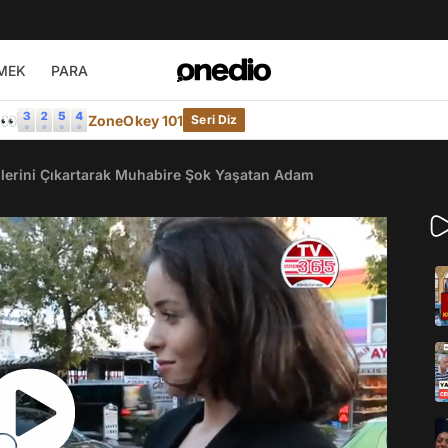
MEK
PARA
e👀
ZoneOkey 101
Seri Diz
şlerini Çıkartarak Muhabire Şok Yaşatan Adam