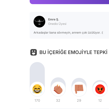
Emre Ş.
Onedio Üyesi
Arkadaşlar bana sövmeyin, annem çok üzülüyor. :(
BU İÇERİĞE EMOJİYLE TEPKİ
170
32
29
12