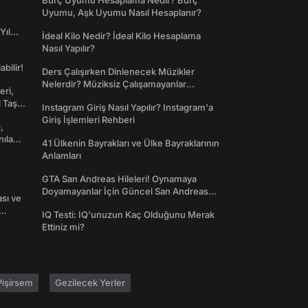
Burç Uyumu Hesaplama Nedir? Burç
Uyumu, Aşk Uyumu Nasıl Hesaplanır?
Yıl
İdeal Kilo Nedir? İdeal Kilo Hesaplama
Nasıl Yapılır?
abilir!
Ders Çalışırken Dinlenecek Müzikler
Nelerdir? Müziksiz Çalışamayanlar
eri,
Toplanın!
l Taş
Instagram Giriş Nasıl Yapılır? Instagram'a
Giriş İşlemleri Rehberi
,
nılan
41 Ülkenin Bayrakları ve Ülke Bayraklarının
Anlamları
GTA San Andreas Hileleri! Oynamaya
Doyamayanlar İçin Güncel San Andreas
ası ve
Şifreleri
IQ Testi: IQ'unuzun Kaç Olduğunu Merak
Ettiniz mi?
işirsem
Gezilecek Yerler