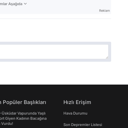
mlar Aşağıda
Reklam
 Popüler Başlıkları
Hızlı Erişim
ş-Üsküdar Vapurunda Yaşlı
Hava Durumu
ort Giyen Kadının Bacağına
a Vurdu!
Son Depremler Listesi