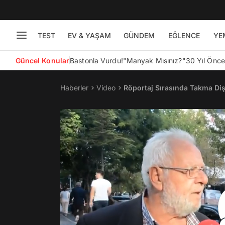
TEST
EV & YAŞAM
GÜNDEM
EĞLENCE
YE
Güncel Konular
Bastonla Vurdu!
"Manyak Mısınız?"
30 Yıl Önc
Haberler
Video
Röportaj Sırasında Takma Di