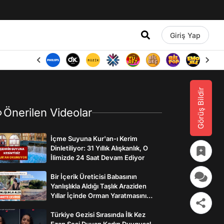
Giriş Yap
Görüş Bildir
Önerilen Videolar
İçme Suyuna Kur'an-ı Kerim
Dinletiliyor: 31 Yıllık Alışkanlık, O
İlimizde 24 Saat Devam Ediyor
Bir İçerik Üreticisi Babasının
Yanlışlıkla Aldığı Taşlık Araziden
Yıllar İçinde Orman Yaratmasını
Anlattı
Türkiye Gezisi Sırasında İlk Kez
Ezan Sesi Duyan Kadın Duygusal