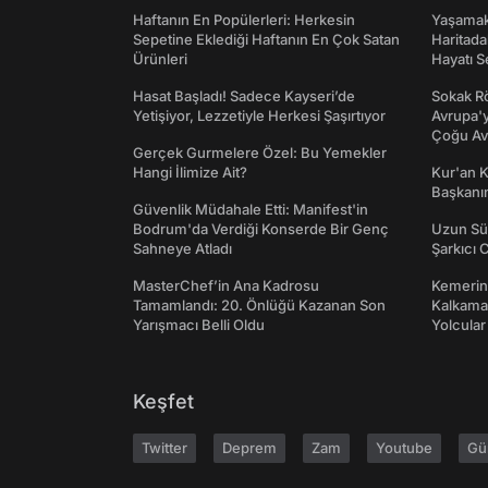
Haftanın En Popülerleri: Herkesin
Yaşamak 
Sepetine Eklediği Haftanın En Çok Satan
Haritada
Ürünleri
Hayatı S
Hasat Başladı! Sadece Kayseri’de
Sokak Rö
Yetişiyor, Lezzetiyle Herkesi Şaşırtıyor
Avrupa'y
Çoğu Av
Gerçek Gurmelere Özel: Bu Yemekler
Hangi İlimize Ait?
Kur'an 
Başkanın
Güvenlik Müdahale Etti: Manifest'in
Bodrum'da Verdiği Konserde Bir Genç
Uzun Sü
Sahneye Atladı
Şarkıcı 
MasterChef’in Ana Kadrosu
Kemerini
Tamamlandı: 20. Önlüğü Kazanan Son
Kalkama
Yarışmacı Belli Oldu
Yolcular
Keşfet
Twitter
Deprem
Zam
Youtube
Gü