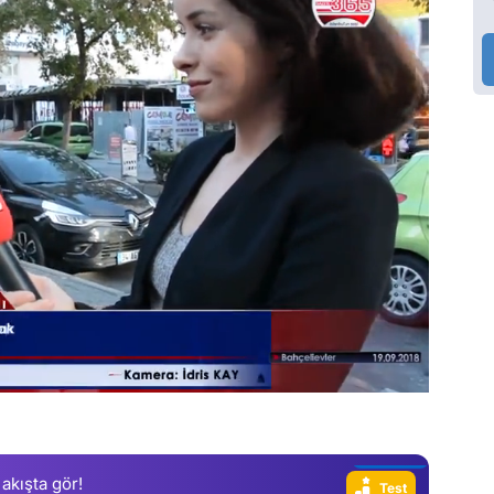
Video
Test
Gündem
Magazin
Video
 akışta gör!
Test