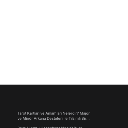
Tarot Kartları ve Anlamları Nelerdir? Majör
ve Minör Arkana Desteleri İle Tılsımlı Bir
Dünyaya Giriş