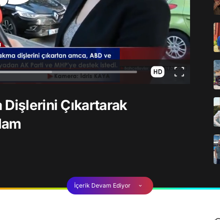
Dişlerini Çıkartarak
dam
İçerik Devam Ediyor