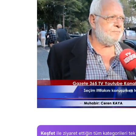
/
Keşfet
ile ziyaret ettiğin
tüm kategorileri tek