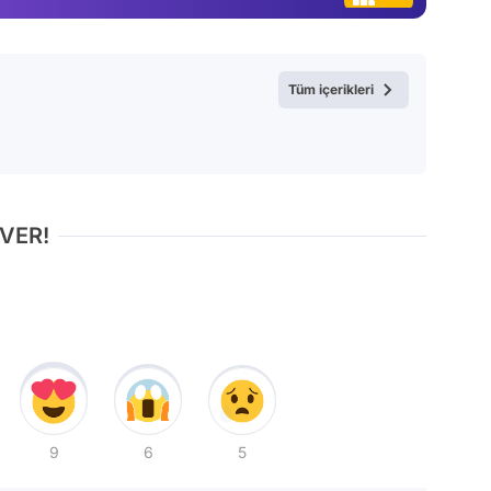
Tüm içerikleri
 VER!
9
6
5