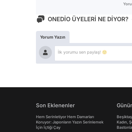
Yoru
ONEDİO ÜYELERİ NE DİYOR?
Yorum Yazın
Son Eklenenler
Günün
Hem Serinletiyor Hem Damarları
Beşikta
Koruyor: Japonların Yazın Serinlemek
Kadın, Ş
İçin İçtiği Çay
Bastonl