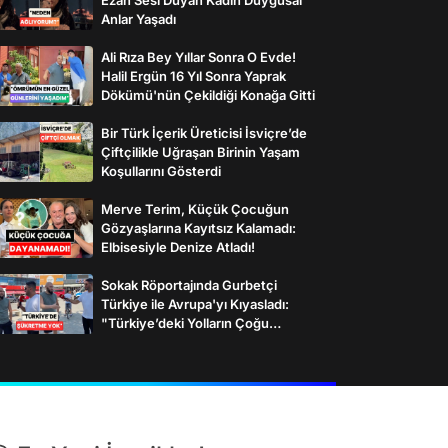
Anlar Yaşadı
Ali Rıza Bey Yıllar Sonra O Evde!
Halil Ergün 16 Yıl Sonra Yaprak
Dökümü'nün Çekildiği Konağa Gitti
Bir Türk İçerik Üreticisi İsviçre’de
Çiftçilikle Uğraşan Birinin Yaşam
Koşullarını Gösterdi
Merve Terim, Küçük Çocuğun
Gözyaşlarına Kayıtsız Kalamadı:
Elbisesiyle Denize Atladı!
Sokak Röportajında Gurbetçi
Türkiye ile Avrupa'yı Kıyasladı:
"Türkiye’deki Yolların Çoğu
Avrupa’da Yok"