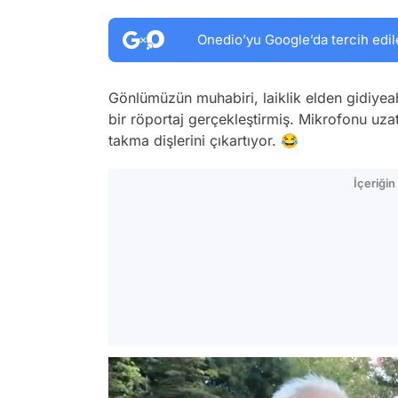
Onedio’yu Google’da tercih edil
Gönlümüzün muhabiri, laiklik elden gidiyea
bir röportaj gerçekleştirmiş. Mikrofonu uza
takma dişlerini çıkartıyor. 😂
İçeriği