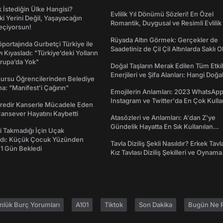
İstediğin Ülke Hangisi?
Evlilik Yıl Dönümü Sözleri! En Özel
ki Yerini Değil, Yaşayacağın
Romantik, Duygusal ve Resimli Evlilik 
eçiyorsun!
dönümü Mesajları
Rüyada Altın Görmek: Gerçekler de
portajında Gurbetçi Türkiye ile
Saadetiniz de Çil Çil Altınlarda Saklı Ol
ı Kıyasladı: "Türkiye’deki Yolların
rupa’da Yok"
Doğal Taşların Merak Edilen Tüm Etkil
Enerjileri ve Şifa Alanları: Hangi Doğa
Kursu Öğrencilerinden Belediye
Ne İşe Yarar?
a: "Manifest’i Çağırın"
Emojilerin Anlamları: 2023 WhatsApp
Instagram ve Twitter'da En Çok Kulla
redir Kanserle Mücadele Eden
Emojiler ve Anlamları
Cansever Hayatını Kaybetti
Atasözleri ve Anlamları: A'dan Z'ye
Gündelik Hayatta En Sık Kullanılan
 Takmadığı İçin Uçak
Atasözleri ve Anlamları
dı: Küçük Çocuk Yüzünden
Tavla Diziliş Şekli Nasıldır? Erkek Tavl
 1 Gün Bekledi
Kız Tavlası Diziliş Şekilleri ve Oynama
Yönleri
nlük Burç Yorumları
A101
Tiktok
Son Dakika
Bugün Ne P