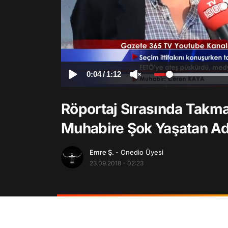
0:04
/
1:12
Röportaj Sırasında Takma 
Muhabire Şok Yaşatan A
Emre Ş.
- Onedio Üyesi
23.09.2018 - 02:23