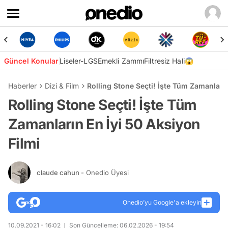
Güncel Konular
Liseler-LGS
Emekli Zammı
Filtresiz Hali😱
Haberler
Dizi & Film
Rolling Stone Seçti! İşte Tüm Zamanların
Rolling Stone Seçti! İşte Tüm
Zamanların En İyi 50 Aksiyon
Filmi
claude cahun
- Onedio Üyesi
Onedio’yu Google'a ekleyin
10.09.2021 - 16:02
Son Güncelleme: 06.02.2026 - 19:54