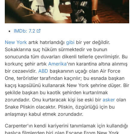
IMDb: 7.2
New York
artık hatırlandığı
gibi
bir yer değildir.
Sokaklarına suç hüküm sürmektedir ve bunun
sonucunda tüm duvarları dikenli tellerle çevrilmiştir. Bu
korkunç şehir artık
Amerika
'nın karantina altına alınmış
bir cezaevidir.
ABD
başkanının uçağı olan Air Force
One, teröristler tarafından kaçırılır; bu esnada başkan
kaçış kapsülünü kullanarak New York şehrine düşer. Bir
şekilde başkan bu kaotik şehirden kurtarılmak
zorundadır. Onu kurtaracak kişi ise eski bir
asker
olan
Snake Pliskin olacaktır. Pliskin, özgürlüğü için bu
anlaşmayı kabul etmek zorundadır.
Carpenter'ın kendi kariyerini tanımlamak için kullandığı
başlıca filmlerden biri olan Escape From New York