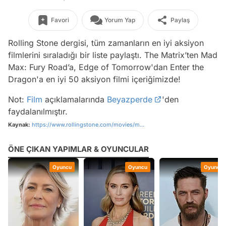
Favori
Yorum Yap
Paylaş
Rolling Stone dergisi, tüm zamanların en iyi aksiyon
filmlerini sıraladığı bir liste paylaştı. The Matrix’ten Mad
Max: Fury Road’a, Edge of Tomorrow'dan Enter the
Dragon'a en iyi 50 aksiyon filmi içeriğimizde!
Not:
Film
açıklamalarında
Beyazperde
'den
faydalanılmıştır.
Kaynak:
https://www.rollingstone.com/movies/m...
ÖNE ÇIKAN YAPIMLAR & OYUNCULAR
Oyuncu
Oyuncu
Oyuncu