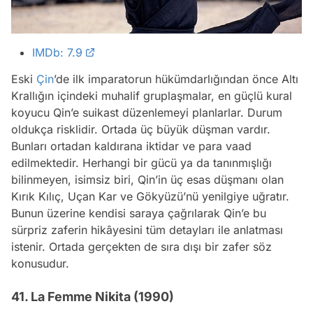
IMDb: 7.9
Eski
Çin
’de ilk imparatorun hükümdarlığından önce Altı
Krallığın içindeki muhalif gruplaşmalar, en güçlü kural
koyucu Qin’e suikast düzenlemeyi planlarlar. Durum
oldukça risklidir. Ortada üç büyük düşman vardır.
Bunları ortadan kaldırana iktidar ve para vaad
edilmektedir. Herhangi bir gücü ya da tanınmışlığı
bilinmeyen, isimsiz biri, Qin’in üç esas düşmanı olan
Kırık Kılıç, Uçan Kar ve Gökyüzü’nü yenilgiye uğratır.
Bunun üzerine kendisi saraya çağrılarak Qin’e bu
sürpriz zaferin hikâyesini tüm detayları ile anlatması
istenir. Ortada gerçekten de sıra dışı bir zafer söz
konusudur.
41. La Femme Nikita (1990)