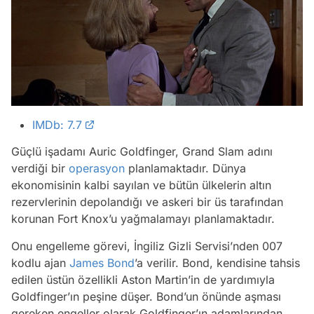
IMDb: 7.7
Güçlü işadamı Auric Goldfinger, Grand Slam adını
verdiği bir
operasyon
planlamaktadır. Dünya
ekonomisinin kalbi sayılan ve bütün ülkelerin altın
rezervlerinin depolandığı ve askeri bir üs tarafından
korunan Fort Knox’u yağmalamayı planlamaktadır.
Onu engelleme görevi, İngiliz Gizli Servisi’nden 007
kodlu ajan
James Bond
’a verilir. Bond, kendisine tahsis
edilen üstün özellikli Aston Martin’in de yardımıyla
Goldfinger’ın peşine düşer. Bond’un önünde aşması
gereken engeller olarak Goldfinger’ın adamlarından