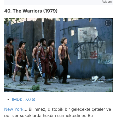
Reklam
40. The Warriors (1979)
IMDb: 7.6
New York
... Bilinmez, distopik bir gelecekte çeteler ve
polisler sokaklarda hüküm sürmektedirler. Bu