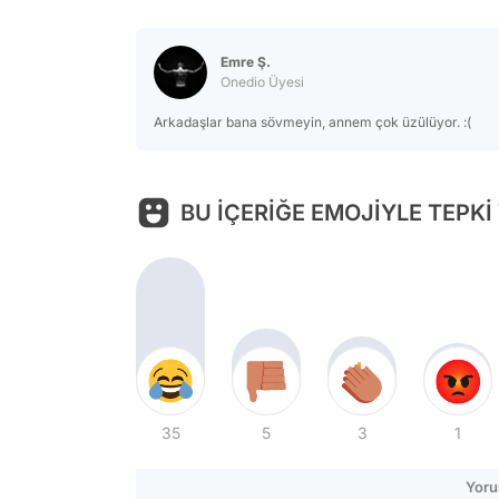
Emre Ş.
Onedio Üyesi
Arkadaşlar bana sövmeyin, annem çok üzülüyor. :(
BU İÇERİĞE EMOJİYLE TEPKİ
35
5
3
1
Yoru