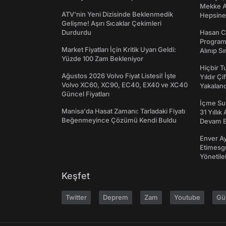
Mekke An
ATV'nin Yeni Dizisinde Beklenmedik
Hepsine 
Gelişme! Aşırı Sıcaklar Çekimleri
Durdurdu
Hasan C
Programı
Market Fiyatları İçin Kritik Uyarı Geldi:
Alınıp Sı
Yüzde 100 Zam Bekleniyor
Hiçbir 
Ağustos 2026 Volvo Fiyat Listesi! İşte
Yıldır Çi
Volvo XC60, XC90, EC40, EX40 ve XC40
Yakaland
Güncel Fiyatları
İçme Suy
Manisa'da Hasat Zamanı: Tarladaki Fiyatı
31 Yıllık
Beğenmeyince Çözümü Kendi Buldu
Devam E
Enver Ay
Etimesgu
Yönetileb
Keşfet
Twitter
Deprem
Zam
Youtube
Gü