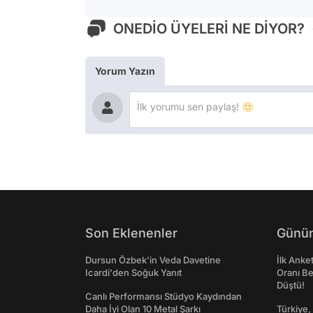
ONEDİO ÜYELERİ NE DİYOR?
Yorum Yazın
Son Eklenenler
Günün
Dursun Özbek'in Veda Davetine
İlk Anke
Icardi'den Soğuk Yanıt
Oranı Be
Düştü!
Canlı Performansı Stüdyo Kaydından
Daha İyi Olan 10 Metal Şarkı
Türkiye,