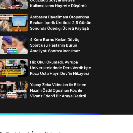
Kullanıcılarını Hayrete Düşürdü
Arabasını Havalimanı Otoparkına
Bırakan İçerik Üreticisi 2,5 Günün
Sonunda Ödediği Ücreti Paylaştı
4 Kere Burnu Kırılan Dövüş
Sporcusu Hastanın Burun
Ameliyatı Sonrası İnanılmaz
Değişimi
Hiç Okul Okumadı, Avrupa
Üniversitelerinde Ders Verdi: İşte
Koca Usta Hayri Dev'in Hikayesi
Yapay Zeka Videoları ile Bilinen
Nazmi Özdil Oğuzhan Koç ile
Vivanz Eden'i Bir Araya Getirdi