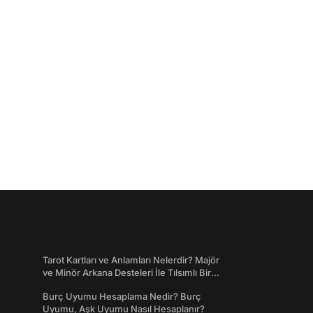
Tarot Kartları ve Anlamları Nelerdir? Majör
ve Minör Arkana Desteleri İle Tılsımlı Bir
Dünyaya Giriş
Burç Uyumu Hesaplama Nedir? Burç
Uyumu, Aşk Uyumu Nasıl Hesaplanır?