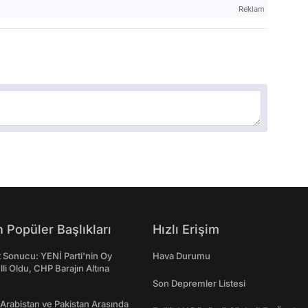
Reklam
 Popüler Başlıkları
Hızlı Erişim
t Sonucu: YENİ Parti'nin Oy
Hava Durumu
lli Oldu, CHP Barajın Altına
Son Depremler Listesi
 Arabistan ve Pakistan Arasında