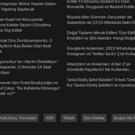
Evlilik Yıl Dönümü Sözleri! En Özel
laşması: Birine Yapılan Saldırı
Romantik, Duygusal ve Resimli Evlilik 
Yapılmış Sayılacak
dönümü Mesajları
Rüyada Altın Görmek: Gerçekler de
an Kaya’nın Konuşanlar
Saadetiniz de Çil Çil Altınlarda Saklı Ol
na Katılan Seyirci Gözaltına
nır Dışı Edildi
Doğal Taşların Merak Edilen Tüm Etkil
Enerjileri ve Şifa Alanları: Hangi Doğa
Tuzak Onu Durduramıyordu: 3
Ne İşe Yarar?
ftçilerin Baş Belası Olan Kedi
Emojilerin Anlamları: 2023 WhatsApp
ı
Instagram ve Twitter'da En Çok Kulla
Emojiler ve Anlamları
una Kur'an-ı Kerim Dinletiliyor:
Atasözleri ve Anlamları: A'dan Z'ye
 Alışkanlık, O İlimizde 24 Saat
Gündelik Hayatta En Sık Kullanılan
diyor
Atasözleri ve Anlamları
Tavla Diziliş Şekli Nasıldır? Erkek Tavl
sever'den Erdal Beşikçioğlu ve
Kız Tavlası Diziliş Şekilleri ve Oynama
t Çıkışı: “Bu Kafalarla Etimesgut
Yönleri
ilir mi?”
nlük Burç Yorumları
A101
Tiktok
Son Dakika
Bugün Ne P