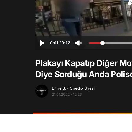
0:01
/
0:12
Plakayı Kapatıp Diğer Mot
Diye Sorduğu Anda Polis
Emre Ş.
- Onedio Üyesi
21.01.2022 - 12:26