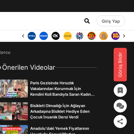
Giriş Yap
torcu
Görüş Bildir
Önerilen Videolar
Paris Gezisinde Hırsızlık
Vakalarından Korunmak İçin
Kendini Koli Bandıyla Saran Kadının
İlginç Önlemleri
Bisikleti Olmadığı İçin Ağlayan
Arkadaşına Bisiklet Hediye Eden
Çocuk İnsanlık Dersi Verdi
Anadolu'daki Yemek Fiyatlarının
Ucuzluğu Sosyal Medya