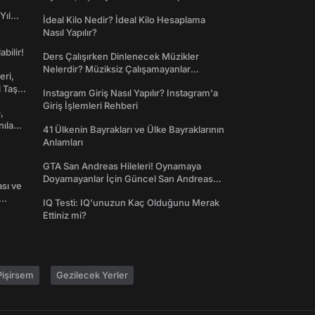
Yıl
İdeal Kilo Nedir? İdeal Kilo Hesaplama
Nasıl Yapılır?
abilir!
Ders Çalışırken Dinlenecek Müzikler
Nelerdir? Müziksiz Çalışamayanlar
eri,
Toplanın!
l Taş
Instagram Giriş Nasıl Yapılır? Instagram'a
Giriş İşlemleri Rehberi
,
nılan
41 Ülkenin Bayrakları ve Ülke Bayraklarının
Anlamları
GTA San Andreas Hileleri! Oynamaya
Doyamayanlar İçin Güncel San Andreas
ası ve
Şifreleri
IQ Testi: IQ'unuzun Kaç Olduğunu Merak
Ettiniz mi?
işirsem
Gezilecek Yerler