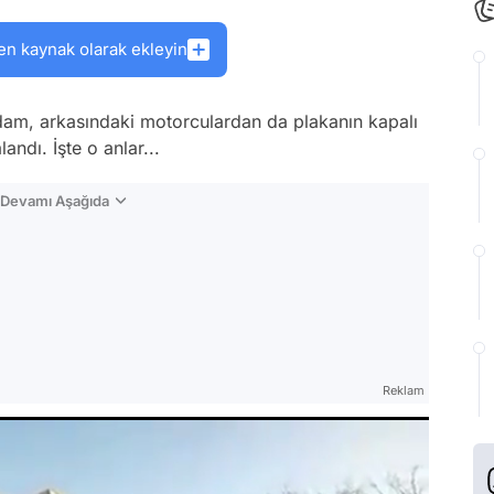
en kaynak olarak ekleyin
adam, arkasındaki motorculardan da plakanın kapalı
andı. İşte o anlar...
n Devamı Aşağıda
Reklam