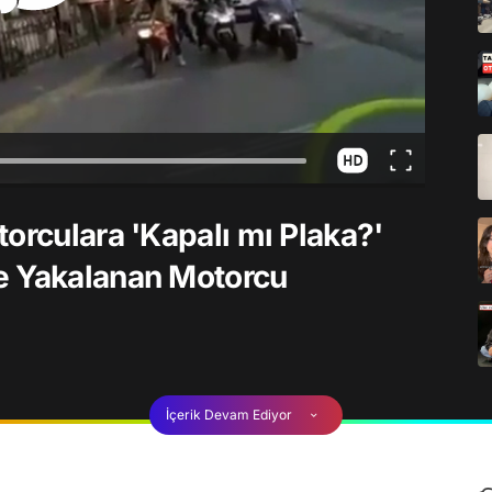
orculara 'Kapalı mı Plaka?'
e Yakalanan Motorcu
İçerik Devam Ediyor