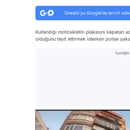
Onedio’yu Google’da tercih edil
Kullandığı motosikletin plakasını kapatan 
olduğunu teyit ettirmek isterken polise yakal
İçeriği