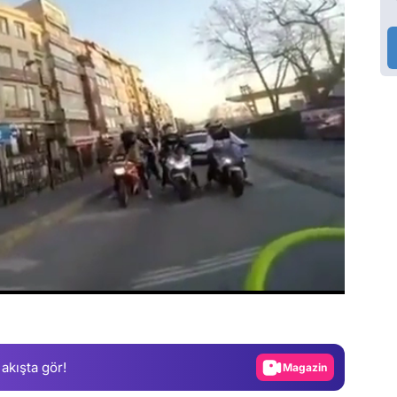
Video
Test
Gündem
Magazin
 akışta gör!
Video
Test