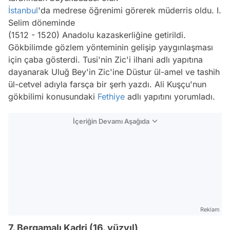
İstanbul
'da medrese öğrenimi görerek müderris oldu. I.
Selim döneminde
(1512 - 1520) Anadolu kazaskerliğine getirildi.
Gökbilimde gözlem yönteminin gelişip yaygınlaşması
için çaba gösterdi. Tusi'nin Zic'i ilhani adlı yapıtına
dayanarak Uluğ Bey'in Zic'ine Düstur ül-amel ve tashih
ül-cetvel adıyla farsça bir şerh yazdı. Ali Kuşçu'nun
gökbilimi konusundaki
Fethiye
adlı yapıtını yorumladı.
İçeriğin Devamı Aşağıda
Reklam
7. Bergamalı Kadri (16. yüzyıl)