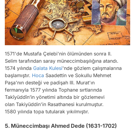
1571'de Mustafa Çelebi'nin ölümünden sonra II.
Selim tarafından saray müneccimbaşılığına atandı.
1574 yılında
Galata Kulesi
'nde gözlem çalışmalarına
başlamıştır.
Hoca
Saadettin ve Sokullu Mehmet
Paşa'nın desteği ve padişah III. Murat'ın
fermanıyla 1577 yılında Tophane sırtlarında
Takîyüddîn’in yönetimi altında bir gözlemevi
olan Takiyüddin'in Rasathanesi kurulmuştur.
1580 yılında topa tutularak yıkılmıştır.
5. Müneccimbaşı Ahmed Dede (1631-1702)