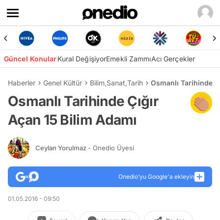
Güncel Konular
Kural Değişiyor
Emekli Zammı
Acı Gerçekler
Haberler
Genel Kültür
Bilim
,
Sanat
,
Tarih
Osmanlı Tarihinde Ç
Osmanlı Tarihinde Çığır
Açan 15 Bilim Adamı
Ceylan Yorulmaz
- Onedio Üyesi
Onedio’yu Google'a ekleyin
01.05.2016 - 09:50