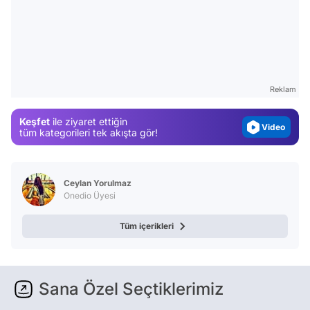
Video
Test
Gündem
Reklam
Magazin
Keşfet
ile ziyaret ettiğin
Video
tüm kategorileri tek akışta gör!
Test
Ceylan Yorulmaz
Onedio Üyesi
Tüm içerikleri
Sana Özel Seçtiklerimiz