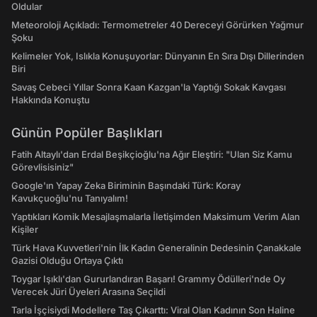
Oldular
Meteoroloji Açıkladı: Termometreler 40 Dereceyi Görürken Yağmur
Şoku
Kelimeler Yok, Islıkla Konuşuyorlar: Dünyanın En Sıra Dışı Dillerinden
Biri
Savaş Cebeci Yıllar Sonra Kaan Kazgan'la Yaptığı Sokak Kavgası
Hakkında Konuştu
Günün Popüler Başlıkları
Fatih Altaylı'dan Erdal Beşikçioğlu'na Ağır Eleştiri: "Ulan Siz Kamu
Görevlisisiniz"
Google'ın Yapay Zeka Biriminin Başındaki Türk: Koray
Kavukçuoğlu'nu Tanıyalım!
Yaptıkları Komik Mesajlaşmalarla İletişimden Maksimum Verim Alan
Kişiler
Türk Hava Kuvvetleri'nin İlk Kadın Generalinin Dedesinin Çanakkale
Gazisi Olduğu Ortaya Çıktı
Toygar Işıklı'dan Gururlandıran Başarı! Grammy Ödülleri'nde Oy
Verecek Jüri Üyeleri Arasına Seçildi
Tarla İşçisiydi Modellere Taş Çıkarttı: Viral Olan Kadının Son Haline