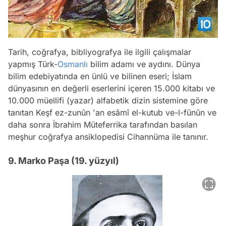
Tarih, coğrafya, bibliyografya ile ilgili çalışmalar
yapmış Türk-
Osmanlı
bilim adamı ve aydını. Dünya
bilim edebiyatında en ünlü ve bilinen eseri; İslam
dünyasının en değerli eserlerini içeren 15.000 kitabı ve
10.000 müellifi (yazar) alfabetik dizin sistemine göre
tanıtan Keşf ez-zunûn 'an esâmî el-kutub ve-l-fünûn ve
daha sonra İbrahim Müteferrika tarafından basılan
meşhur coğrafya ansiklopedisi Cihannüma ile tanınır.
9. Marko Paşa (19. yüzyıl)