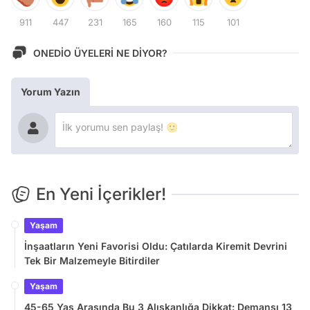
911
447
231
165
160
115
101
ONEDİO ÜYELERİ NE DİYOR?
Yorum Yazın
En Yeni İçerikler!
Yaşam
İnşaatların Yeni Favorisi Oldu: Çatılarda Kiremit Devrini
Tek Bir Malzemeyle Bitirdiler
Yaşam
45-65 Yaş Arasında Bu 3 Alışkanlığa Dikkat: Demansı 13