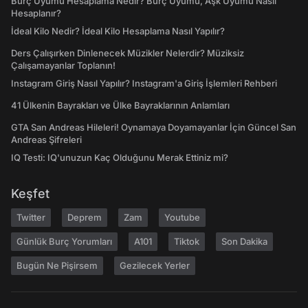
Burç Uyumu Hesaplama Nedir? Burç Uyumu, Aşk Uyumu Nasıl
Hesaplanır?
İdeal Kilo Nedir? İdeal Kilo Hesaplama Nasıl Yapılır?
Ders Çalışırken Dinlenecek Müzikler Nelerdir? Müziksiz
Çalışamayanlar Toplanın!
Instagram Giriş Nasıl Yapılır? Instagram'a Giriş İşlemleri Rehberi
41 Ülkenin Bayrakları ve Ülke Bayraklarının Anlamları
GTA San Andreas Hileleri! Oynamaya Doyamayanlar İçin Güncel San
Andreas Şifreleri
IQ Testi: IQ'unuzun Kaç Olduğunu Merak Ettiniz mi?
Keşfet
Twitter
Deprem
Zam
Youtube
Günlük Burç Yorumları
A101
Tiktok
Son Dakika
Bugün Ne Pişirsem
Gezilecek Yerler