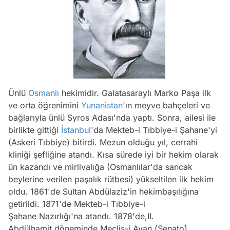
Ünlü
Osmanlı
hekimidir. Galatasaraylı Marko Paşa ilk
ve orta öğrenimini
Yunanistan
'ın meyve bahçeleri ve
bağlarıyla ünlü Syros Adası'nda yaptı. Sonra, ailesi ile
birlikte gittiği
İstanbul
'da Mekteb-i Tıbbiye-i Şahane'yi
(Askeri Tıbbiye) bitirdi. Mezun olduğu yıl, cerrahi
kliniği şefliğine atandı. Kısa sürede iyi bir hekim olarak
ün kazandı ve mirlivalığa (Osmanlılar'da sancak
beylerine verilen paşalık rütbesi) yükseltilen ilk hekim
oldu. 1861'de Sultan Abdülaziz'in hekimbaşılığına
getirildi. 1871'de Mekteb-i Tıbbiye-i
Şahane Nazırlığı'na atandı. 1878'de,II.
Abdülhamit döneminde Meclis-i Ayan (Senato)