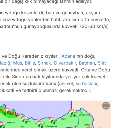
i bir değişiklik olmayacağı tahmin ediliyor.
güneydoğu kesimlerde batı ve güneybatı, akşam
e kuzeydoğu yönlerden hafif, ara sıra orta kuvvette,
Anadolu'nun güneydoğusunda kuvvetli (30-60 km/s)
a ve Doğu Karadeniz kıyıları,
Adana
'nın doğu
lazığ
,
Muş
,
Bitlis
,
Şırnak
,
Diyarbakır
,
Batman
,
Siirt
esimlerinde yerel olmak üzere kuvvetli, Orta ve Doğu
ri ile Sinop'un batı kıyılarında yer yer çok kuvvetli
ecek olumsuzluklara karşı (ani sel,
su baskını
,
dikkatli ve tedbirli olunması gerekmektedir.