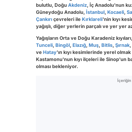
bulutlu, Doğu
Akdeniz
, İç Anadolu'nun k
Güneydoğu Anadolu,
İstanbul
,
Kocaeli
,
Sa
Çankırı
çevreleri ile
Kırklareli
'nin kıyı kes
yağışlı, diğer yerlerin parçalı ve yer yer 
Yağışların Orta ve Doğu Karadeniz kıyıları
Tunceli
,
Bingöl
,
Elazığ
,
Muş
,
Bitlis
,
Şırnak
ve
Hatay
'ın kıyı kesimlerinde yerel olmak
Kastamonu'nun kıyı ilçeleri ile Sinop'un bat
olması bekleniyor.
İçeriği