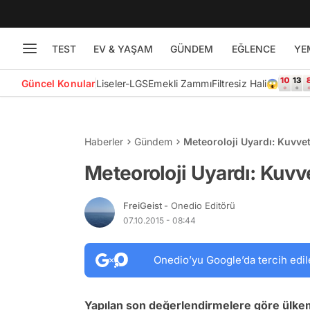
TEST
EV & YAŞAM
GÜNDEM
EĞLENCE
YE
Güncel Konular
Liseler-LGS
Emekli Zammı
Filtresiz Hali😱
Haberler
Gündem
Meteoroloji Uyardı: Kuvvet
Meteoroloji Uyardı: Kuvve
FreiGeist
- Onedio Editörü
07.10.2015 - 08:44
Onedio’yu Google’da tercih edil
Yapılan son değerlendirmelere göre ülkemi