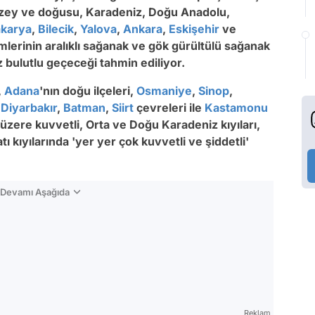
uzey ve doğusu, Karadeniz, Doğu Anadolu,
karya
,
Bilecik
,
Yalova
,
Ankara
,
Eskişehir
ve
imlerinin aralıklı sağanak ve gök gürültülü sağanak
az bulutlu geçeceği tahmin ediliyor.
,
Adana
'nın doğu ilçeleri,
Osmaniye
,
Sinop
,
,
Diyarbakır
,
Batman
,
Siirt
çevreleri ile
Kastamonu
 üzere kuvvetli, Orta ve Doğu Karadeniz kıyıları,
ı kıyılarında 'yer yer çok kuvvetli ve şiddetli'
n Devamı Aşağıda
Reklam