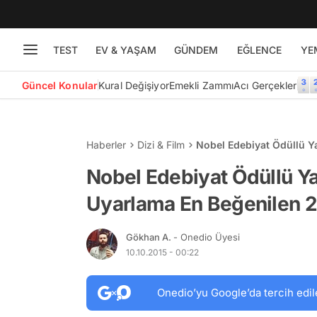
TEST
EV & YAŞAM
GÜNDEM
EĞLENCE
YE
Güncel Konular
Kural Değişiyor
Emekli Zammı
Acı Gerçekler
Haberler
Dizi & Film
Nobel Edebiyat Ödüllü Ya
Nobel Edebiyat Ödüllü Ya
Uyarlama En Beğenilen 2
Gökhan A.
- Onedio Üyesi
10.10.2015 - 00:22
Onedio’yu Google’da tercih edil