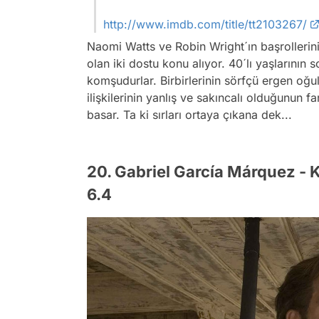
http://www.imdb.com/title/tt2103267/
Naomi Watts ve Robin Wright´ın başrollerini
olan iki dostu konu alıyor. 40´lı yaşlarının 
komşudurlar. Birbirlerinin sörfçü ergen oğull
ilişkilerinin yanlış ve sakıncalı olduğunun 
basar. Ta ki sırları ortaya çıkana dek...
20. Gabriel García Márquez - 
6.4