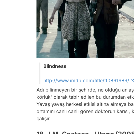
Blindness
http://www.imdb.com/title/tt0861689/
Adı bilinmeyen bir şehirde, ne olduğu anlaşı
körlük' olarak tabir edilen bu durumdan etk
Yavaş yavaş herkesi etkisi altına almaya ba
ortamını canlı canlı gören doktorun karısı,
çalışır.
18. J.M. Coetzee - Utanç (2008