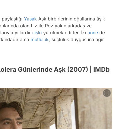
 paylaştığı
Yasak
Aşk birbirlerinin oğullarına âşık
sonlarında olan Liz ile Roz yakın arkadaş ve
arıyla yıllardır
ilişki
yürütmektedirler. İki
anne
de
farkındadır ama
mutluluk
, suçluluk duygusuna ağır
Kolera Günlerinde Aşk (2007) | IMDb