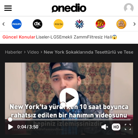
Güncel Konular
Liseler-LGS
Emekli Zammı
Filtresiz Hali😱
Haberler
Video
New York Sokaklarında Tesettürlü ve Tesettü
0:04
/
3:50