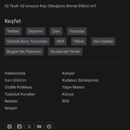
IQ Testi: IQ'unuzun Kaç Olduğunu Merak Ettiniz mi?
Keşfet
Twitter
Deprem
Zam
Youtube
Günlük Burç Yorumları
A101
Tiktok
Son Dakika
Bugün Ne Pişirsem
Gezilecek Yerler
Hakkımızda
Kariyer
Geri Bildirim
Kullanıcı Sözleşmesi
Gizlilik Politikası
Yayın İlkeleri
Topluluk Kuralları
Künye
Reklam
RSS
İletişim