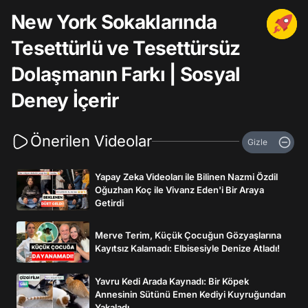
New York Sokaklarında
Tesettürlü ve Tesettürsüz
Dolaşmanın Farkı | Sosyal
Deney İçerir
Önerilen Videolar
Gizle
Yapay Zeka Videoları ile Bilinen Nazmi Özdil
Oğuzhan Koç ile Vivanz Eden'i Bir Araya
Getirdi
Merve Terim, Küçük Çocuğun Gözyaşlarına
Kayıtsız Kalamadı: Elbisesiyle Denize Atladı!
Yavru Kedi Arada Kaynadı: Bir Köpek
Annesinin Sütünü Emen Kediyi Kuyruğundan
Yakaladı