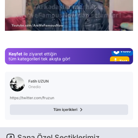
Video
Test
/
Gündem
Magazin
Video
Keşfet
ile ziyaret ettiğin
Test
tüm kategorileri tek akışta gör!
Fatih UZUN
Onedio
https://twitter.com/fruzun
Tüm içerikleri
Sana Özel Seçtiklerimiz