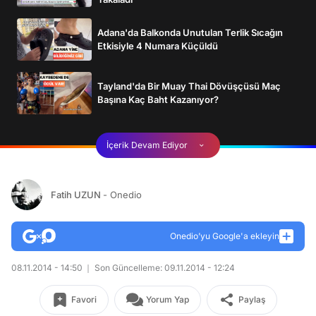
Adana'da Balkonda Unutulan Terlik Sıcağın
Etkisiyle 4 Numara Küçüldü
Tayland'da Bir Muay Thai Dövüşçüsü Maç
Başına Kaç Baht Kazanıyor?
İçerik Devam Ediyor
Fatih UZUN
- Onedio
Onedio’yu Google'a ekleyin
08.11.2014 - 14:50
Son Güncelleme: 09.11.2014 - 12:24
Favori
Yorum Yap
Paylaş