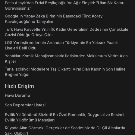
Fatih Altaylı'dan Erdal Beşikçioğlu'na Ağır Eleştiri: "Ulan Siz Kamu
Görevlisisiniz"
Google'ın Yapay Zeka Biriminin Başındaki Türk: Koray
Kavukçuoğlu'nu Tanıyalım!
Türk Hava Kuvvetleri'nin İlk Kadın Generalinin Dedesinin Çanakkale
Gazisi Olduğu Ortaya Çıktı
LGS Yerleştirmelerinin Ardından Türkiye'nin En Yüksek Puanlı
Liseleri Belli Oldu
Yaptıkları Komik Mesajlaşmalarla İletişimden Maksimum Verim Alan
Kişiler
Tarla İşçisiydi Modellere Taş Çıkarttı: Viral Olan Kadının Son Haline
Beğeni Yağdı
Hızlı Erişim
Hava Durumu
Son Depremler Listesi
Evlilik Yıl Dönümü Sözleri! En Özel Romantik, Duygusal ve Resimli
Evlilik Yıl dönümü Mesajları
Rüyada Altın Görmek: Gerçekler de Saadetiniz de Çil Çil Altınlarda
Saklı Olabilir!