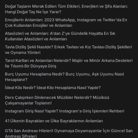
Doğal Taşların Merak Edilen Tüm Etkileri, Enerjileri ve Şifa Alanları:
Hangi Doğal Taş Ne İşe Yarar?
Emojilerin Anlamları: 2023 WhatsApp, Instagram ve Twitter'da En
Çok Kullanılan Emojiler ve Anlamları
Atasözleri ve Anlamları: A'dan Z'ye Gündelik Hayatta En Sık
Kullanılan Atasözleri ve Anlamları
Tavla Diziliş Şekli Nasıldır? Erkek Tavlası ve Kız Tavlası Diziliş Şekilleri
ve Oynama Yönleri
Tarot Kartları ve Anlamları Nelerdir? Majör ve Minör Arkana Desteleri
İle Tılsımlı Bir Dünyaya Giriş
Burç Uyumu Hesaplama Nedir? Burç Uyumu, Aşk Uyumu Nasıl
Hesaplanır?
İdeal Kilo Nedir? İdeal Kilo Hesaplama Nasıl Yapılır?
Ders Çalışırken Dinlenecek Müzikler Nelerdir? Müziksiz
Çalışamayanlar Toplanın!
Instagram Giriş Nasıl Yapılır? Instagram'a Giriş İşlemleri Rehberi
41 Ülkenin Bayrakları ve Ülke Bayraklarının Anlamları
GTA San Andreas Hileleri! Oynamaya Doyamayanlar İçin Güncel San
Andreas Şifreleri