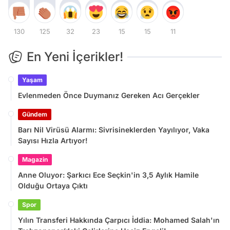
130
125
32
23
15
15
11
En Yeni İçerikler!
Yaşam
Evlenmeden Önce Duymanız Gereken Acı Gerçekler
Gündem
Barı Nil Virüsü Alarmı: Sivrisineklerden Yayılıyor, Vaka
Sayısı Hızla Artıyor!
Magazin
Anne Oluyor: Şarkıcı Ece Seçkin'in 3,5 Aylık Hamile
Olduğu Ortaya Çıktı
Spor
Yılın Transferi Hakkında Çarpıcı İddia: Mohamed Salah'ın