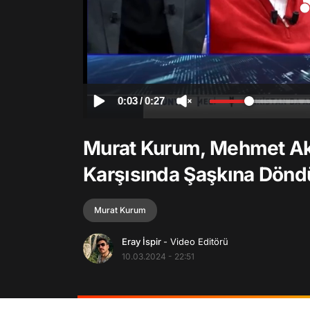
0:03
/
0:27
Murat Kurum, Mehmet Akif
Karşısında Şaşkına Döndü
Murat Kurum
Eray İspir
- Video Editörü
10.03.2024 - 22:51