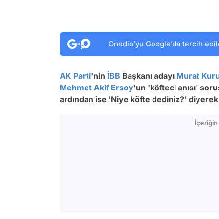
Onedio’yu Google’da tercih edil
AK Parti
'nin
İBB
Başkanı adayı
Murat Kur
Mehmet Akif Ersoy
'un 'köfteci anısı' so
ardından ise 'Niye köfte dediniz?' diyerek
İçeriği