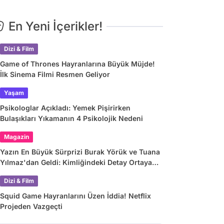
En Yeni İçerikler!
Dizi & Film
Game of Thrones Hayranlarına Büyük Müjde!
İlk Sinema Filmi Resmen Geliyor
Yaşam
Psikologlar Açıkladı: Yemek Pişirirken
Bulaşıkları Yıkamanın 4 Psikolojik Nedeni
Magazin
Yazın En Büyük Sürprizi Burak Yörük ve Tuana
Yılmaz'dan Geldi: Kimliğindeki Detay Ortaya
Çıkardı
Dizi & Film
Squid Game Hayranlarını Üzen İddia! Netflix
Projeden Vazgeçti