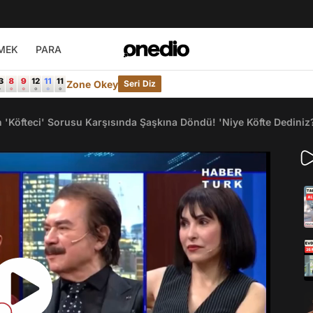
MEK
PARA
Zone Okey
Seri Diz
'Köfteci' Sorusu Karşısında Şaşkına Döndü! 'Niye Köfte Dediniz