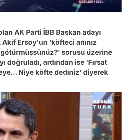
lan AK Parti İBB Başkan adayı
kif Ersoy'un 'köfteci anınız
i götürmüşsünüz?' sorusu üzerine
yı doğruladı, ardından ise 'Fırsat
e... Niye köfte dediniz' diyerek