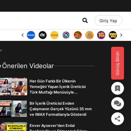
Giriş Yap
?'
Görüş Bildir
Önerilen Videolar
Her Gün Farklı Bir Ülkenin
Yemeğini Yapan İçerik Üreticisi
Türk Mutfağı Menüsüyle
İzleyenlerden Tam Not Aldı
Bir İçerik Üreticisi Evden
Çalışmanın Gerçek Yüzünü 35 mm
ve IMAX Formatlarıyla Gösterdi
Enver Aysever'den Erdal
Beşikçioğlu ve Etimesgut Çıkışı: