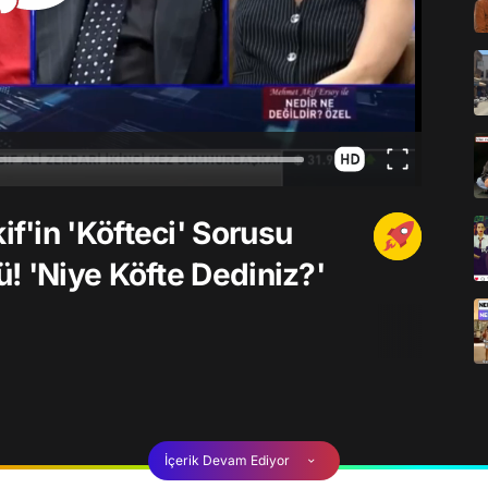
'in 'Köfteci' Sorusu
! 'Niye Köfte Dediniz?'
İçerik Devam Ediyor