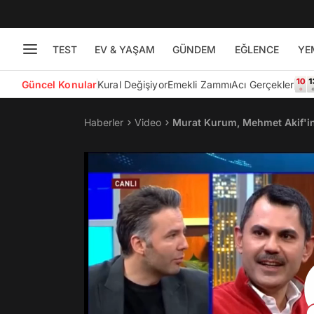
TEST
EV & YAŞAM
GÜNDEM
EĞLENCE
YE
Güncel Konular
Kural Değişiyor
Emekli Zammı
Acı Gerçekler
Haberler
Video
Murat Kurum, Mehmet Akif'in 