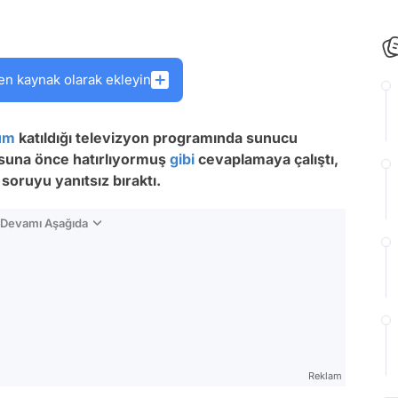
en kaynak olarak ekleyin
um
katıldığı televizyon programında sunucu
rusuna önce hatırlıyormuş
gibi
cevaplamaya çalıştı,
 soruyu yanıtsız bıraktı.
n Devamı Aşağıda
Reklam