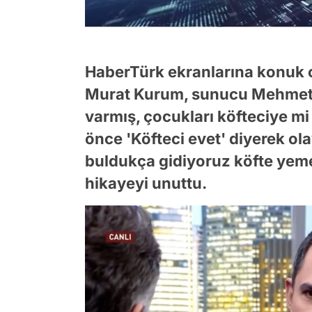
HaberTürk ekranlarına konuk o
Murat Kurum, sunucu Mehmet A
varmış, çocukları köfteciye m
önce 'Köfteci evet' diyerek ola
buldukça gidiyoruz köfte yemey
hikayeyi unuttu.