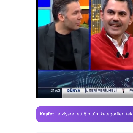
/
Keşfet
ile ziyaret ettiğin
tüm kategorileri tek