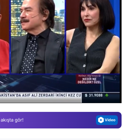
Video
Test
Gündem
Magazin
Video
 akışta gör!
Test