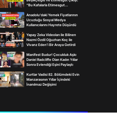
“Bu Kafalarla Etimesgut
Yönetilebilir mi?”
Anadolu'daki Yemek Fiyatlarının
Ucuzluğu Sosyal Medya
Kullanıcılarını Hayrete Düşürdü
Yapay Zeka Videoları ile Bilinen
Nazmi Özdil Oğuzhan Koç ile
Vivanz Eden'i Bir Araya Getirdi
Manifest Budur! Çocukluk Aşkı
Daniel Radcliffe Olan Kadın Yıllar
Sonra Evlendiği Eşini Paylaştı
Kurtlar Vadisi 82. Bölümdeki Evin
Manzarasının Yıllar İçindeki
İnanılmaz Değişimi