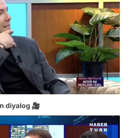
n diyalog 🎥