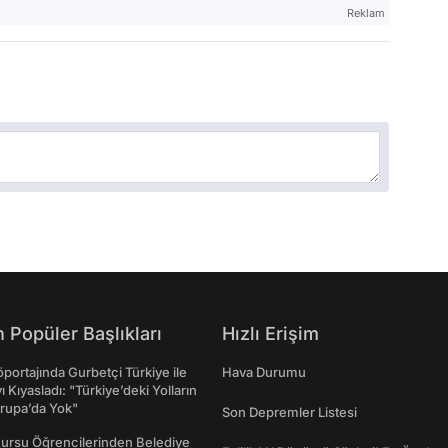
Reklam
 Popüler Başlıkları
Hızlı Erişim
portajında Gurbetçi Türkiye ile
Hava Durumu
ı Kıyasladı: "Türkiye’deki Yolların
rupa’da Yok"
Son Depremler Listesi
Kursu Öğrencilerinden Belediye