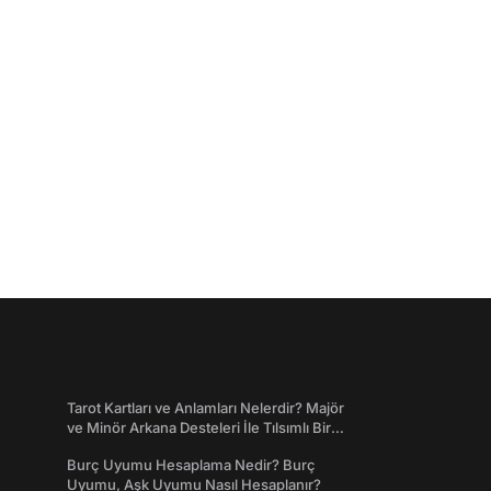
Tarot Kartları ve Anlamları Nelerdir? Majör
ve Minör Arkana Desteleri İle Tılsımlı Bir
Dünyaya Giriş
Burç Uyumu Hesaplama Nedir? Burç
Uyumu, Aşk Uyumu Nasıl Hesaplanır?