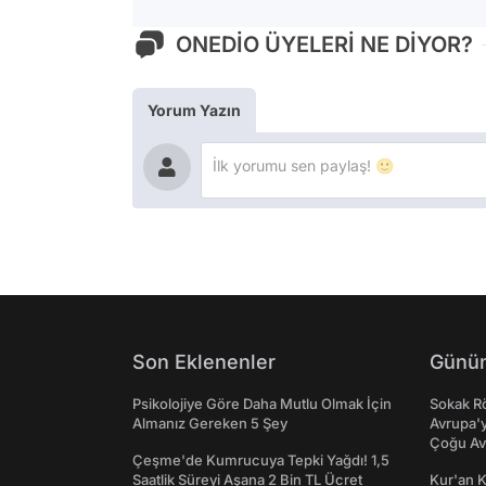
ONEDİO ÜYELERİ NE DİYOR?
Yorum Yazın
Son Eklenenler
Günün
Psikolojiye Göre Daha Mutlu Olmak İçin
Sokak Rö
Almanız Gereken 5 Şey
Avrupa'y
Çoğu Av
Çeşme'de Kumrucuya Tepki Yağdı! 1,5
Saatlik Süreyi Aşana 2 Bin TL Ücret
Kur'an 