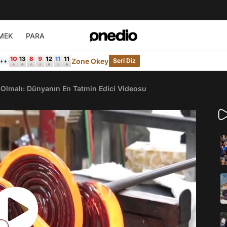
MEK
PARA
e👀
Zone Okey
Seri Diz
Olmalı: Dünyanın En Tatmin Edici Videosu