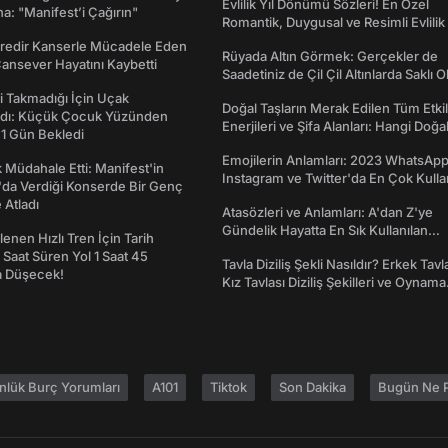
Evlilik Yıl Dönümü Sözleri! En Özel
a: "Manifest’i Çağırın"
Romantik, Duygusal ve Resimli Evlilik 
dönümü Mesajları
redir Kanserle Mücadele Eden
Rüyada Altın Görmek: Gerçekler de
Cansever Hayatını Kaybetti
Saadetiniz de Çil Çil Altınlarda Saklı Ol
 Takmadığı İçin Uçak
Doğal Taşların Merak Edilen Tüm Etkil
dı: Küçük Çocuk Yüzünden
Enerjileri ve Şifa Alanları: Hangi Doğa
 1 Gün Bekledi
Ne İşe Yarar?
Emojilerin Anlamları: 2023 WhatsApp
 Müdahale Etti: Manifest'in
Instagram ve Twitter'da En Çok Kulla
da Verdiği Konserde Bir Genç
Emojiler ve Anlamları
Atladı
Atasözleri ve Anlamları: A'dan Z'ye
Gündelik Hayatta En Sık Kullanılan
enen Hızlı Tren İçin Tarih
Atasözleri ve Anlamları
7 Saat Süren Yol 1 Saat 45
Tavla Diziliş Şekli Nasıldır? Erkek Tavl
a Düşecek!
Kız Tavlası Diziliş Şekilleri ve Oynama
Yönleri
nlük Burç Yorumları
A101
Tiktok
Son Dakika
Bugün Ne P