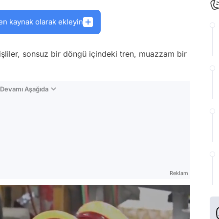
en kaynak olarak ekleyin
şliler, sonsuz bir döngü içindeki tren, muazzam bir
n Devamı Aşağıda
Reklam