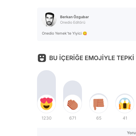
Berkan Özgubar
Onedio Editörü
Onedio Yemek'te Yiyici 😋
BU İÇERİĞE EMOJİYLE TEPKİ
1230
671
65
41
Yoru