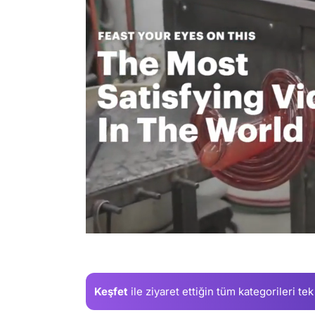
/
Keşfet
ile ziyaret ettiğin
tüm kategorileri tek