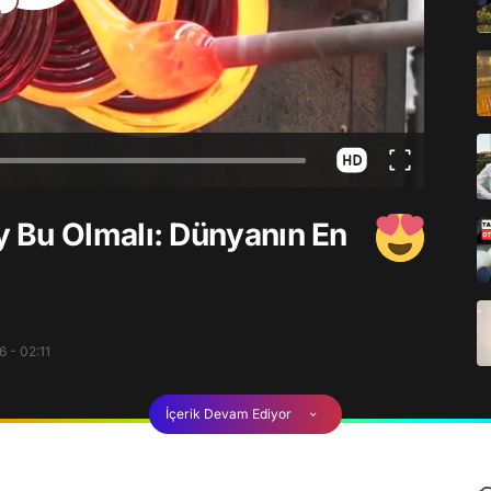
 Bu Olmalı: Dünyanın En
 - 02:11
İçerik Devam Ediyor