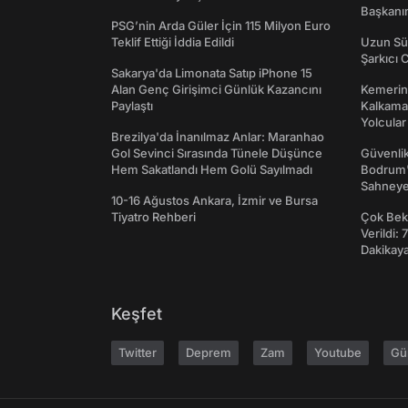
Başkanın
PSG’nin Arda Güler İçin 115 Milyon Euro
Teklif Ettiği İddia Edildi
Uzun Sü
Şarkıcı 
Sakarya'da Limonata Satıp iPhone 15
Alan Genç Girişimci Günlük Kazancını
Kemerini
Paylaştı
Kalkama
Yolcular
Brezilya'da İnanılmaz Anlar: Maranhao
Gol Sevinci Sırasında Tünele Düşünce
Güvenlik
Hem Sakatlandı Hem Golü Sayılmadı
Bodrum'
Sahneye 
10-16 Ağustos Ankara, İzmir ve Bursa
Tiyatro Rehberi
Çok Bekl
Verildi: 
Dakikay
Keşfet
Twitter
Deprem
Zam
Youtube
Gü