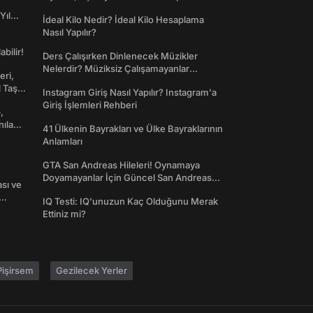
Yıl
İdeal Kilo Nedir? İdeal Kilo Hesaplama
Nasıl Yapılır?
abilir!
Ders Çalışırken Dinlenecek Müzikler
Nelerdir? Müziksiz Çalışamayanlar
eri,
Toplanın!
l Taş
Instagram Giriş Nasıl Yapılır? Instagram'a
Giriş İşlemleri Rehberi
,
nılan
41 Ülkenin Bayrakları ve Ülke Bayraklarının
Anlamları
GTA San Andreas Hileleri! Oynamaya
Doyamayanlar İçin Güncel San Andreas
ası ve
Şifreleri
IQ Testi: IQ'unuzun Kaç Olduğunu Merak
Ettiniz mi?
işirsem
Gezilecek Yerler