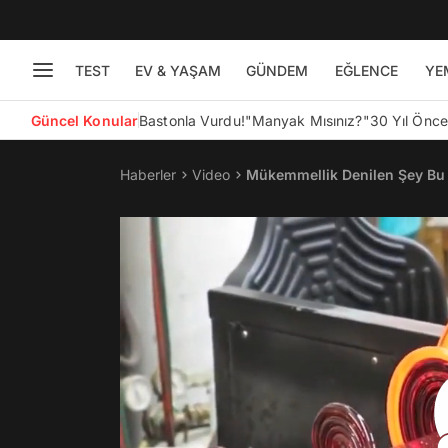
TEST
EV & YAŞAM
GÜNDEM
EĞLENCE
YE
Güncel Konular
Bastonla Vurdu!
"Manyak Mısınız?"
30 Yıl Önc
Haberler
Video
Mükemmellik Denilen Şey Bu 