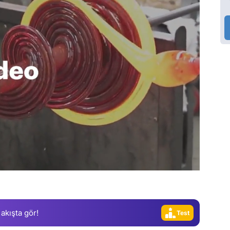
Video
Test
Gündem
Magazin
Video
 akışta gör!
Test