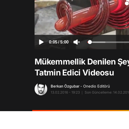
0:05
/
5:00
Mükemmellik Denilen Şey
Tatmin Edici Videosu
Berkan Özgubar
- Onedio Editörü
13.02.2016 - 19:23
Son Güncelleme: 14.02.2016