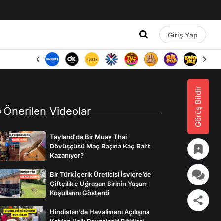
Giriş Yap
Görüş Bildir
Önerilen Videolar
Tayland'da Bir Muay Thai
Dövüşçüsü Maç Başına Kaç Baht
Kazanıyor?
Bir Türk İçerik Üreticisi İsviçre’de
Çiftçilikle Uğraşan Birinin Yaşam
Koşullarını Gösterdi
Hindistan’da Havalimanı Açılışına
Katılan Halk Peyzajdaki Bitkileri