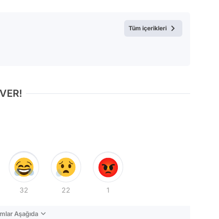
Tüm içerikleri
 VER!
32
22
1
mlar Aşağıda