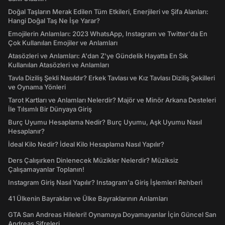
Doğal Taşların Merak Edilen Tüm Etkileri, Enerjileri ve Şifa Alanları:
Hangi Doğal Taş Ne İşe Yarar?
Emojilerin Anlamları: 2023 WhatsApp, Instagram ve Twitter'da En
Çok Kullanılan Emojiler ve Anlamları
Atasözleri ve Anlamları: A'dan Z'ye Gündelik Hayatta En Sık
Kullanılan Atasözleri ve Anlamları
Tavla Diziliş Şekli Nasıldır? Erkek Tavlası ve Kız Tavlası Diziliş Şekilleri
ve Oynama Yönleri
Tarot Kartları ve Anlamları Nelerdir? Majör ve Minör Arkana Desteleri
İle Tılsımlı Bir Dünyaya Giriş
Burç Uyumu Hesaplama Nedir? Burç Uyumu, Aşk Uyumu Nasıl
Hesaplanır?
İdeal Kilo Nedir? İdeal Kilo Hesaplama Nasıl Yapılır?
Ders Çalışırken Dinlenecek Müzikler Nelerdir? Müziksiz
Çalışamayanlar Toplanın!
Instagram Giriş Nasıl Yapılır? Instagram'a Giriş İşlemleri Rehberi
41 Ülkenin Bayrakları ve Ülke Bayraklarının Anlamları
GTA San Andreas Hileleri! Oynamaya Doyamayanlar İçin Güncel San
Andreas Şifreleri