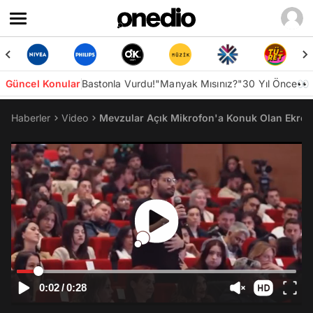
Güncel Konular
Bastonla Vurdu!
"Manyak Mısınız?"
30 Yıl Önce👀
Haberler
Video
Mevzular Açık Mikrofon'a Konuk Olan Ekrem
0:02
/
0:28