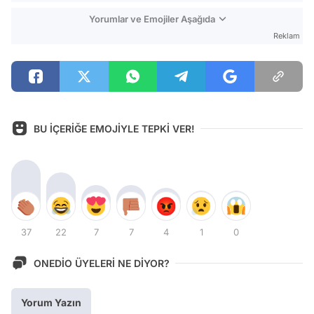
Yorumlar ve Emojiler Aşağıda
Reklam
BU İÇERİĞE EMOJİYLE TEPKİ VER!
37
22
7
7
4
1
0
ONEDİO ÜYELERİ NE DİYOR?
Yorum Yazın