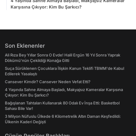
4 Yaşında Sahne Almaya Başladı, Makyajsız Kameralar
Karşısına Çıkıyor: Kim Bu Şarkıcı?
Son Eklenenler
Ali Rıza Bey Yıllar Sonra O Evde! Halil Ergün 16 Yıl Sonra Yaprak
Dökümü'nün Çekildiği Konağa Gitti
Suça Sürüklenen Çocuklara İlişkin Kanun Teklifi TBMM'de Kabul
Edilerek Yasalaştı
Cansever Kimdir? Cansever Neden Vefat Etti?
4 Yaşında Sahne Almaya Başladı, Makyajsız Kameralar Karşısına
Çıkıyor: Kim Bu Şarkıcı?
Bağışlanan Tahtaları Kullanarak 80 Odalı Ev İnşa Etti: Basketbol
Sahası Bile Var!
3 Milyon Nüfuslu Ülkede 6 Kilometrelik Altın Damarı Keşfedildi:
Ülkenin Kaderi Değişti
Günün Popüler Başlıkları