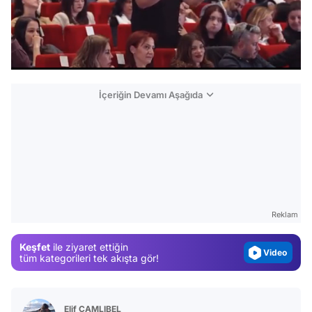
/
İçeriğin Devamı Aşağıda
Video
Test
Gündem
Reklam
Magazin
Keşfet
ile ziyaret ettiğin
Video
tüm kategorileri tek akışta gör!
Test
Elif ÇAMLIBEL