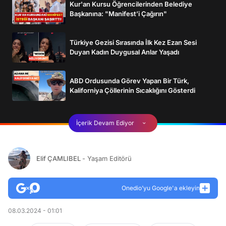
Kur'an Kursu Öğrencilerinden Belediye
Başkanına: "Manifest’i Çağırın"
Türkiye Gezisi Sırasında İlk Kez Ezan Sesi
Duyan Kadın Duygusal Anlar Yaşadı
ABD Ordusunda Görev Yapan Bir Türk,
Kaliforniya Çöllerinin Sıcaklığını Gösterdi
İçerik Devam Ediyor
Elif ÇAMLIBEL
- Yaşam Editörü
Onedio’yu Google'a ekleyin
08.03.2024 - 01:01