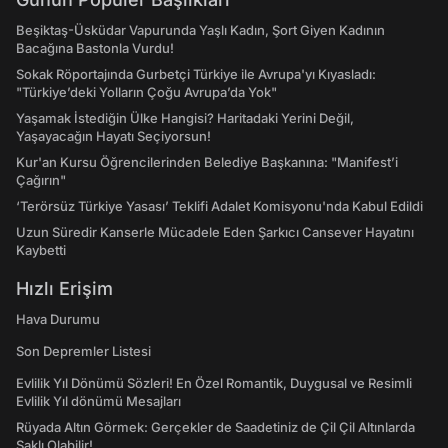
Beşiktaş-Üsküdar Vapurunda Yaşlı Kadın, Şort Giyen Kadının
Bacağına Bastonla Vurdu!
Sokak Röportajında Gurbetçi Türkiye ile Avrupa'yı Kıyasladı:
"Türkiye’deki Yolların Çoğu Avrupa’da Yok"
Yaşamak İstediğin Ülke Hangisi? Haritadaki Yerini Değil,
Yaşayacağın Hayatı Seçiyorsun!
Kur'an Kursu Öğrencilerinden Belediye Başkanına: "Manifest’i
Çağırın"
‘Terörsüz Türkiye Yasası’ Teklifi Adalet Komisyonu'nda Kabul Edildi
Uzun Süredir Kanserle Mücadele Eden Şarkıcı Cansever Hayatını
Kaybetti
Hızlı Erişim
Hava Durumu
Son Depremler Listesi
Evlilik Yıl Dönümü Sözleri! En Özel Romantik, Duygusal ve Resimli
Evlilik Yıl dönümü Mesajları
Rüyada Altın Görmek: Gerçekler de Saadetiniz de Çil Çil Altınlarda
Saklı Olabilir!