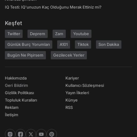
IQ Testi: IQ'unuzun Kaç Olduğunu Merak Ettiniz mi?
Keşfet
Twitter
Deprem
Zam
Youtube
Günlük Burç Yorumları
A101
Tiktok
Son Dakika
Bugün Ne Pişirsem
Gezilecek Yerler
Hakkımızda
Kariyer
Geri Bildirim
Kullanıcı Sözleşmesi
Gizlilik Politikası
Yayın İlkeleri
Topluluk Kuralları
Künye
Reklam
RSS
İletişim