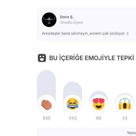
Emre Ş.
Onedio Üyesi
Arkadaşlar bana sövmeyin, annem çok üzülüyor. :(
BU İÇERİĞE EMOJİYLE TEPKİ
655
343
96
33
Yoru