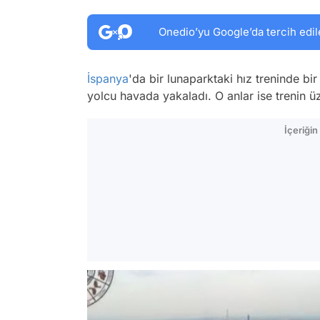
Onedio’yu Google’da tercih edil
İspanya
'da bir lunaparktaki hız treninde b
yolcu havada yakaladı. O anlar ise trenin ü
İçeriği