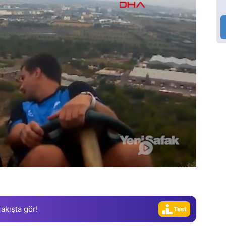
Video
 akışta gör!
Test
Gündem