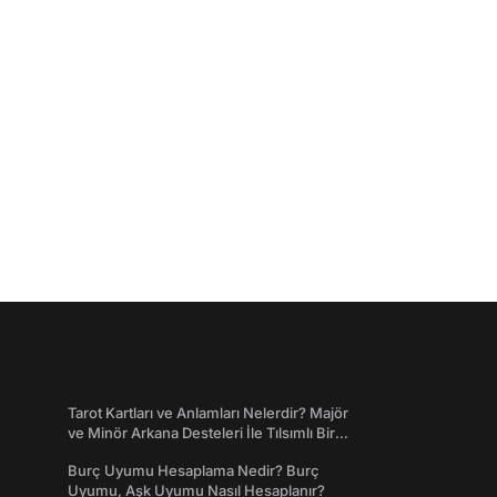
Tarot Kartları ve Anlamları Nelerdir? Majör
ve Minör Arkana Desteleri İle Tılsımlı Bir
Dünyaya Giriş
Burç Uyumu Hesaplama Nedir? Burç
Uyumu, Aşk Uyumu Nasıl Hesaplanır?