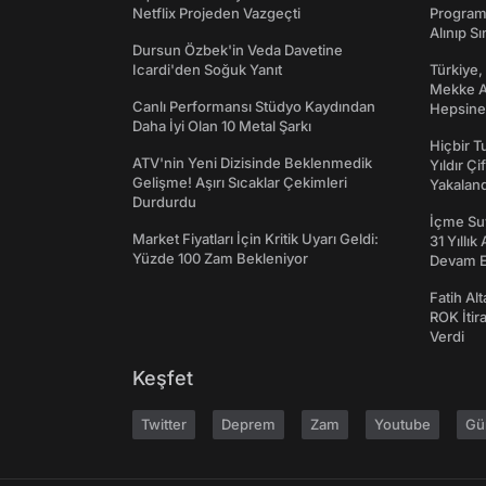
Netflix Projeden Vazgeçti
Programı
Alınıp Sı
Dursun Özbek'in Veda Davetine
Icardi'den Soğuk Yanıt
Türkiye,
Mekke An
Canlı Performansı Stüdyo Kaydından
Hepsine 
Daha İyi Olan 10 Metal Şarkı
Hiçbir 
ATV'nin Yeni Dizisinde Beklenmedik
Yıldır Çi
Gelişme! Aşırı Sıcaklar Çekimleri
Yakaland
Durdurdu
İçme Suy
Market Fiyatları İçin Kritik Uyarı Geldi:
31 Yıllık
Yüzde 100 Zam Bekleniyor
Devam E
Fatih Al
ROK İtir
Verdi
Keşfet
Twitter
Deprem
Zam
Youtube
Gü