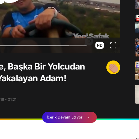
e, Başka Bir Yolcudan
Yakalayan Adam!
9 - 01:21
İçerik Devam Ediyor