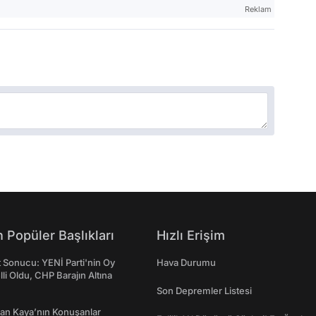
Reklam
 Popüler Başlıkları
Hızlı Erişim
t Sonucu: YENİ Parti'nin Oy
Hava Durumu
lli Oldu, CHP Barajın Altına
Son Depremler Listesi
an Kaya’nın Konuşanlar