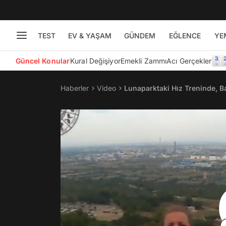
TEST
EV & YAŞAM
GÜNDEM
EĞLENCE
YE
Güncel Konular
Kural Değişiyor
Emekli Zammı
Acı Gerçekler
Haberler
Video
Lunaparktaki Hız Treninde, 