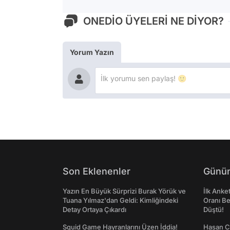
ONEDİO ÜYELERİ NE DİYOR?
Yorum Yazın
Son Eklenenler
Günün
Yazın En Büyük Sürprizi Burak Yörük ve
İlk Anke
Tuana Yılmaz'dan Geldi: Kimliğindeki
Oranı Be
Detay Ortaya Çıkardı
Düştü!
Squid Game Hayranlarını Üzen İddia!
Hasan C