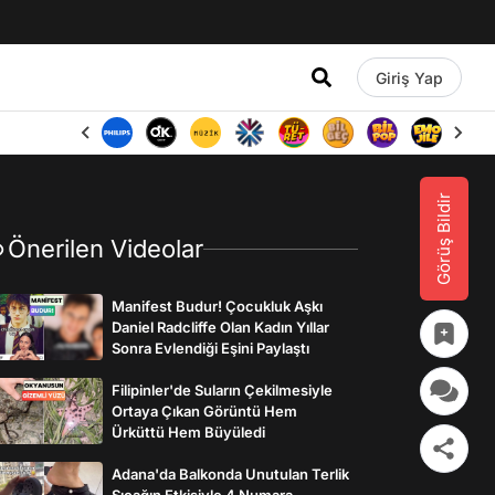
Giriş Yap
Görüş Bildir
Önerilen Videolar
Manifest Budur! Çocukluk Aşkı
Daniel Radcliffe Olan Kadın Yıllar
Sonra Evlendiği Eşini Paylaştı
Filipinler'de Suların Çekilmesiyle
Ortaya Çıkan Görüntü Hem
Ürküttü Hem Büyüledi
Adana'da Balkonda Unutulan Terlik
Sıcağın Etkisiyle 4 Numara