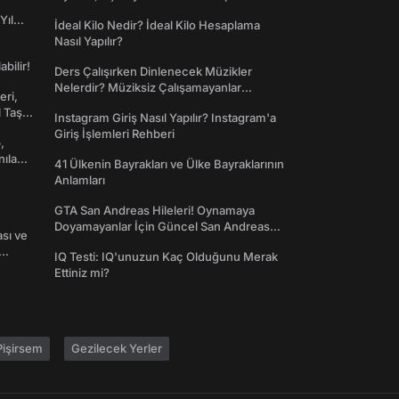
Yıl
İdeal Kilo Nedir? İdeal Kilo Hesaplama
Nasıl Yapılır?
abilir!
Ders Çalışırken Dinlenecek Müzikler
Nelerdir? Müziksiz Çalışamayanlar
eri,
Toplanın!
l Taş
Instagram Giriş Nasıl Yapılır? Instagram'a
Giriş İşlemleri Rehberi
,
nılan
41 Ülkenin Bayrakları ve Ülke Bayraklarının
Anlamları
GTA San Andreas Hileleri! Oynamaya
Doyamayanlar İçin Güncel San Andreas
ası ve
Şifreleri
IQ Testi: IQ'unuzun Kaç Olduğunu Merak
Ettiniz mi?
işirsem
Gezilecek Yerler