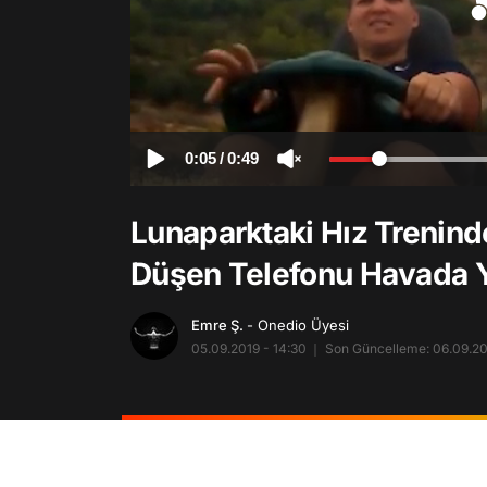
0:05
/
0:49
Lunaparktaki Hız Trenind
Düşen Telefonu Havada 
Emre Ş.
- Onedio Üyesi
05.09.2019 - 14:30
Son Güncelleme: 06.09.201