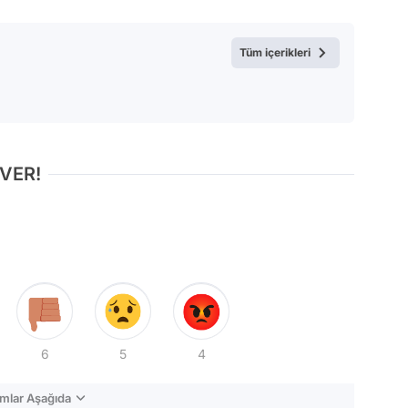
Magazin
Tüm içerikleri
Video
Test
 VER!
6
5
4
mlar Aşağıda