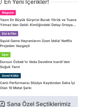
En Yeni İçerikler!
Magazin
Yazın En Büyük Sürprizi Burak Yörük ve Tuana
Yılmaz'dan Geldi: Kimliğindeki Detay Ortaya
Çıkardı
Dizi & Film
Squid Game Hayranlarını Üzen İddia! Netflix
Projeden Vazgeçti
Spor
Dursun Özbek'in Veda Davetine Icardi'den
Soğuk Yanıt
Genel Kültür
Canlı Performansı Stüdyo Kaydından Daha İyi
Olan 10 Metal Şarkı
Sana Özel Seçtiklerimiz