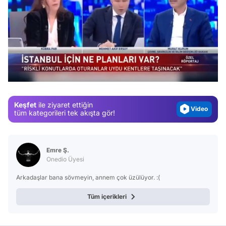
Video
Test
/
Gündem
Magazin
Keşfet
ile ziyaret ettiğin
Video
tüm kategorileri tek akışta gör!
Test
Emre Ş.
Onedio Üyesi
Arkadaşlar bana sövmeyin, annem çok üzülüyor. :(
Tüm içerikleri