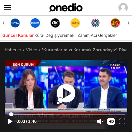
Güncel Konular
Kural Değişiyor
Emekli Zammı
Acı Gerçekler
Haberler
Video
'Kurumlarımızı Korumak Zorundayız' Diyen 
0:03
/
1:46