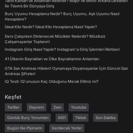
Tarot Kartları ve Anlamları Nelerdir? Majör ve Minör Arkana Desteleri
İle Tılsımlı Bir Dünyaya Giriş
Burç Uyumu Hesaplama Nedir? Burç Uyumu, Aşk Uyumu Nasıl
Hesaplanır?
İdeal Kilo Nedir? İdeal Kilo Hesaplama Nasıl Yapılır?
Ders Çalışırken Dinlenecek Müzikler Nelerdir? Müziksiz
Çalışamayanlar Toplanın!
Instagram Giriş Nasıl Yapılır? Instagram'a Giriş İşlemleri Rehberi
41 Ülkenin Bayrakları ve Ülke Bayraklarının Anlamları
GTA San Andreas Hileleri! Oynamaya Doyamayanlar İçin Güncel San
Andreas Şifreleri
IQ Testi: IQ'unuzun Kaç Olduğunu Merak Ettiniz mi?
Keşfet
Twitter
Deprem
Zam
Youtube
Günlük Burç Yorumları
A101
Tiktok
Son Dakika
Bugün Ne Pişirsem
Gezilecek Yerler