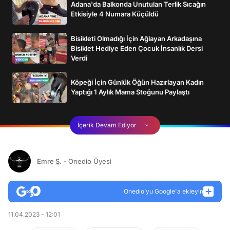
Adana'da Balkonda Unutulan Terlik Sıcağın
Etkisiyle 4 Numara Küçüldü
Bisikleti Olmadığı İçin Ağlayan Arkadaşına
Bisiklet Hediye Eden Çocuk İnsanlık Dersi
Verdi
Köpeği İçin Günlük Öğün Hazırlayan Kadın
Yaptığı 1 Aylık Mama Stoğunu Paylaştı
İçerik Devam Ediyor
Emre Ş.
- Onedio Üyesi
Onedio’yu Google'a ekleyin
11.04.2023 - 12:01