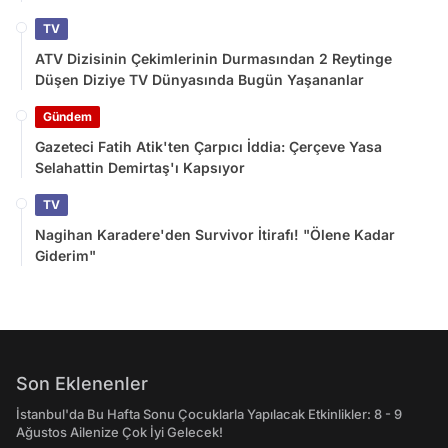
TV
ATV Dizisinin Çekimlerinin Durmasından 2 Reytinge
Düşen Diziye TV Dünyasında Bugün Yaşananlar
Gündem
Gazeteci Fatih Atik'ten Çarpıcı İddia: Çerçeve Yasa
Selahattin Demirtaş'ı Kapsıyor
TV
Nagihan Karadere'den Survivor İtirafı! "Ölene Kadar
Giderim"
Son Eklenenler
İstanbul'da Bu Hafta Sonu Çocuklarla Yapılacak Etkinlikler: 8 - 9
Ağustos Ailenize Çok İyi Gelecek!