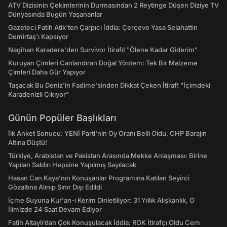
ATV Dizisinin Çekimlerinin Durmasından 2 Reytinge Düşen Diziye TV
Dünyasında Bugün Yaşananlar
Gazeteci Fatih Atik'ten Çarpıcı İddia: Çerçeve Yasa Selahattin
Demirtaş'ı Kapsıyor
Nagihan Karadere'den Survivor İtirafı! "Ölene Kadar Giderim"
Kuruyan Çimleri Canlandıran Doğal Yöntem: Tek Bir Malzeme
Çimleri Daha Gür Yapıyor
Taşacak Bu Deniz'in Fadime'sinden Dikkat Çeken İtiraf! "İçimdeki
Karadenizli Çıkıyor"
Günün Popüler Başlıkları
İlk Anket Sonucu: YENİ Parti'nin Oy Oranı Belli Oldu, CHP Barajın
Altına Düştü!
Türkiye, Arabistan ve Pakistan Arasında Mekke Anlaşması: Birine
Yapılan Saldırı Hepsine Yapılmış Sayılacak
Hasan Can Kaya’nın Konuşanlar Programına Katılan Seyirci
Gözaltına Alınıp Sınır Dışı Edildi
İçme Suyuna Kur'an-ı Kerim Dinletiliyor: 31 Yıllık Alışkanlık, O
İlimizde 24 Saat Devam Ediyor
Fatih Altaylı’dan Çok Konuşulacak İddia: ROK İtirafçı Oldu Cem