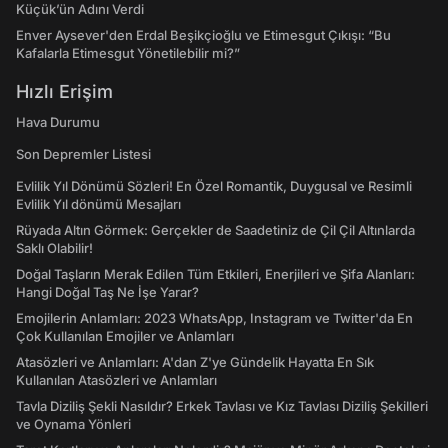
Küçük’ün Adını Verdi
Enver Aysever'den Erdal Beşikçioğlu ve Etimesgut Çıkışı: “Bu
Kafalarla Etimesgut Yönetilebilir mi?”
Hızlı Erişim
Hava Durumu
Son Depremler Listesi
Evlilik Yıl Dönümü Sözleri! En Özel Romantik, Duygusal ve Resimli
Evlilik Yıl dönümü Mesajları
Rüyada Altın Görmek: Gerçekler de Saadetiniz de Çil Çil Altınlarda
Saklı Olabilir!
Doğal Taşların Merak Edilen Tüm Etkileri, Enerjileri ve Şifa Alanları:
Hangi Doğal Taş Ne İşe Yarar?
Emojilerin Anlamları: 2023 WhatsApp, Instagram ve Twitter'da En
Çok Kullanılan Emojiler ve Anlamları
Atasözleri ve Anlamları: A'dan Z'ye Gündelik Hayatta En Sık
Kullanılan Atasözleri ve Anlamları
Tavla Diziliş Şekli Nasıldır? Erkek Tavlası ve Kız Tavlası Diziliş Şekilleri
ve Oynama Yönleri