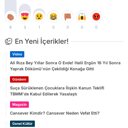
8
3
1
0
0
0
0
En Yeni İçerikler!
Video
Ali Rıza Bey Yıllar Sonra O Evde! Halil Ergün 16 Yıl Sonra
Yaprak Dökümü'nün Çekildiği Konağa Gitti
Gündem
Suça Sürüklenen Çocuklara İlişkin Kanun Teklifi
TBMM'de Kabul Edilerek Yasalaştı
Magazin
Cansever Kimdir? Cansever Neden Vefat Etti?
Genel Kültür