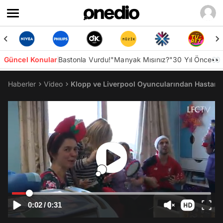
Güncel Konular
Bastonla Vurdu!
"Manyak Mısınız?"
30 Yıl Önce👀
Haberler
Video
Klopp ve Liverpool Oyuncularından Hastaned
0:02
/
0:31