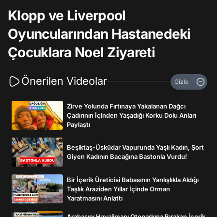
Klopp ve Liverpool
Oyuncularından Hastanedeki
Çocuklara Noel Ziyareti
Önerilen Videolar
Gizle
Zirve Yolunda Fırtınaya Yakalanan Dağcı
Çadırının İçinden Yaşadığı Korku Dolu Anları
Paylaştı
Beşiktaş-Üsküdar Vapurunda Yaşlı Kadın, Şort
Giyen Kadının Bacağına Bastonla Vurdu!
Bir İçerik Üreticisi Babasının Yanlışlıkla Aldığı
Taşlık Araziden Yıllar İçinde Orman
Yaratmasını Anlattı
Arabasını Havalimanı Otoparkına Bırakan İçerik