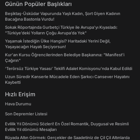
Günün Popüler Başlıkları
Beşiktaş-Üsküdar Vapurunda Yaşlı Kadın, Şort Giyen Kadının
Bacağına Bastonla Vurdu!
Sokak Röportajında Gurbetçi Türkiye ile Avrupa'yı Kıyasladı:
"Türkiye’deki Yolların Çoğu Avrupa’da Yok"
Yaşamak İstediğin Ülke Hangisi? Haritadaki Yerini Değil,
Yaşayacağın Hayatı Seçiyorsun!
Kur'an Kursu Öğrencilerinden Belediye Başkanına: "Manifest’i
Çağırın"
‘Terörsüz Türkiye Yasası’ Teklifi Adalet Komisyonu'nda Kabul Edildi
Uzun Süredir Kanserle Mücadele Eden Şarkıcı Cansever Hayatını
Kaybetti
Hızlı Erişim
Hava Durumu
Son Depremler Listesi
Evlilik Yıl Dönümü Sözleri! En Özel Romantik, Duygusal ve Resimli
Evlilik Yıl dönümü Mesajları
Rüyada Altın Görmek: Gerçekler de Saadetiniz de Çil Çil Altınlarda