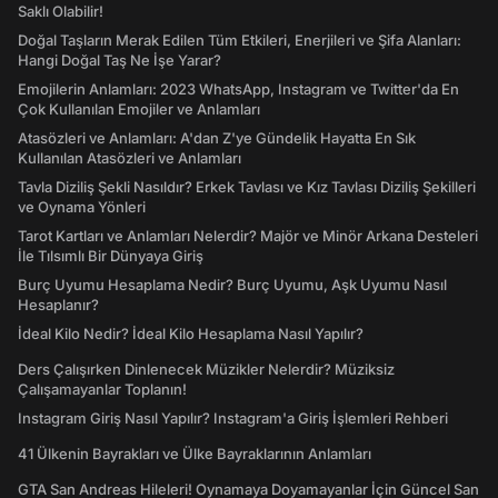
Saklı Olabilir!
Doğal Taşların Merak Edilen Tüm Etkileri, Enerjileri ve Şifa Alanları:
Hangi Doğal Taş Ne İşe Yarar?
Emojilerin Anlamları: 2023 WhatsApp, Instagram ve Twitter'da En
Çok Kullanılan Emojiler ve Anlamları
Atasözleri ve Anlamları: A'dan Z'ye Gündelik Hayatta En Sık
Kullanılan Atasözleri ve Anlamları
Tavla Diziliş Şekli Nasıldır? Erkek Tavlası ve Kız Tavlası Diziliş Şekilleri
ve Oynama Yönleri
Tarot Kartları ve Anlamları Nelerdir? Majör ve Minör Arkana Desteleri
İle Tılsımlı Bir Dünyaya Giriş
Burç Uyumu Hesaplama Nedir? Burç Uyumu, Aşk Uyumu Nasıl
Hesaplanır?
İdeal Kilo Nedir? İdeal Kilo Hesaplama Nasıl Yapılır?
Ders Çalışırken Dinlenecek Müzikler Nelerdir? Müziksiz
Çalışamayanlar Toplanın!
Instagram Giriş Nasıl Yapılır? Instagram'a Giriş İşlemleri Rehberi
41 Ülkenin Bayrakları ve Ülke Bayraklarının Anlamları
GTA San Andreas Hileleri! Oynamaya Doyamayanlar İçin Güncel San