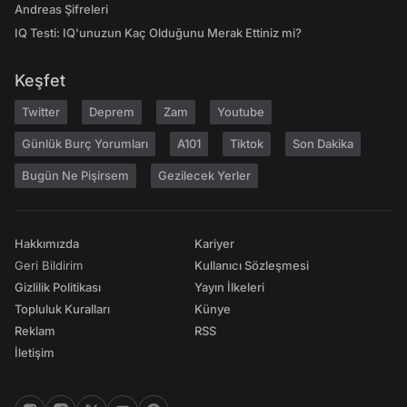
Andreas Şifreleri
IQ Testi: IQ'unuzun Kaç Olduğunu Merak Ettiniz mi?
Keşfet
Twitter
Deprem
Zam
Youtube
Günlük Burç Yorumları
A101
Tiktok
Son Dakika
Bugün Ne Pişirsem
Gezilecek Yerler
Hakkımızda
Kariyer
Geri Bildirim
Kullanıcı Sözleşmesi
Gizlilik Politikası
Yayın İlkeleri
Topluluk Kuralları
Künye
Reklam
RSS
İletişim