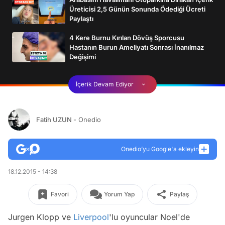
Üreticisi 2,5 Günün Sonunda Ödediği Ücreti
Paylaştı
4 Kere Burnu Kırılan Dövüş Sporcusu
Hastanın Burun Ameliyatı Sonrası İnanılmaz
Değişimi
İçerik Devam Ediyor
Fatih UZUN
- Onedio
Onedio’yu Google'a ekleyin
18.12.2015 - 14:38
Favori
Yorum Yap
Paylaş
Jurgen Klopp ve
Liverpool
'lu oyuncular Noel'de