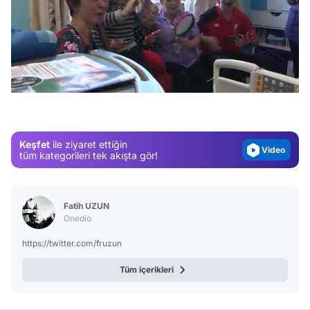
Video
/
Test
Gündem
Magazin
Keşfet
ile ziyaret ettiğin
Video
tüm kategorileri tek akışta gör!
Test
Fatih UZUN
Onedio
https://twitter.com/fruzun
Tüm içerikleri