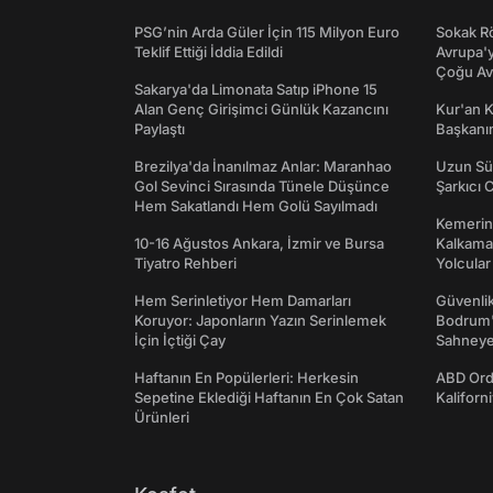
PSG’nin Arda Güler İçin 115 Milyon Euro
Sokak Rö
Teklif Ettiği İddia Edildi
Avrupa'y
Çoğu Av
Sakarya'da Limonata Satıp iPhone 15
Alan Genç Girişimci Günlük Kazancını
Kur'an 
Paylaştı
Başkanın
Brezilya'da İnanılmaz Anlar: Maranhao
Uzun Sü
Gol Sevinci Sırasında Tünele Düşünce
Şarkıcı 
Hem Sakatlandı Hem Golü Sayılmadı
Kemerini
10-16 Ağustos Ankara, İzmir ve Bursa
Kalkama
Tiyatro Rehberi
Yolcular
Hem Serinletiyor Hem Damarları
Güvenlik
Koruyor: Japonların Yazın Serinlemek
Bodrum'
İçin İçtiği Çay
Sahneye 
Haftanın En Popülerleri: Herkesin
ABD Ord
Sepetine Eklediği Haftanın En Çok Satan
Kaliforni
Ürünleri