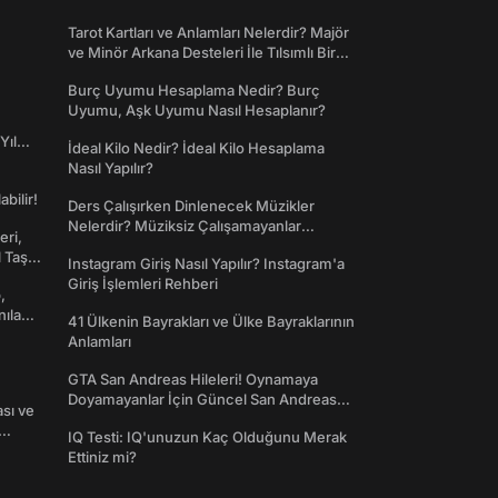
Tarot Kartları ve Anlamları Nelerdir? Majör
ve Minör Arkana Desteleri İle Tılsımlı Bir
Dünyaya Giriş
Burç Uyumu Hesaplama Nedir? Burç
Uyumu, Aşk Uyumu Nasıl Hesaplanır?
Yıl
İdeal Kilo Nedir? İdeal Kilo Hesaplama
Nasıl Yapılır?
abilir!
Ders Çalışırken Dinlenecek Müzikler
Nelerdir? Müziksiz Çalışamayanlar
eri,
Toplanın!
l Taş
Instagram Giriş Nasıl Yapılır? Instagram'a
Giriş İşlemleri Rehberi
,
nılan
41 Ülkenin Bayrakları ve Ülke Bayraklarının
Anlamları
GTA San Andreas Hileleri! Oynamaya
Doyamayanlar İçin Güncel San Andreas
ası ve
Şifreleri
IQ Testi: IQ'unuzun Kaç Olduğunu Merak
Ettiniz mi?