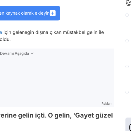
en kaynak olarak ekleyin
e
için geleneğin dışına çıkan müstakbel gelin ile
oldu.
n Devamı Aşağıda
Reklam
ine gelin içti. O gelin, 'Gayet güzel
.