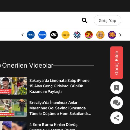
Giriş Yap
Görüş Bildir
Önerilen Videolar
Sakarya'da Limonata Satıp iPhone
15 Alan Genç Girişimci Günlük
Kazancını Paylaştı
Brezilya'da İnanılmaz Anlar:
Maranhao Gol Sevinci Sırasında
Tünele Düşünce Hem Sakatlandı
Hem Golü Sayılmadı
4 Kere Burnu Kırılan Dövüş
Sporcusu Hastanın Burun