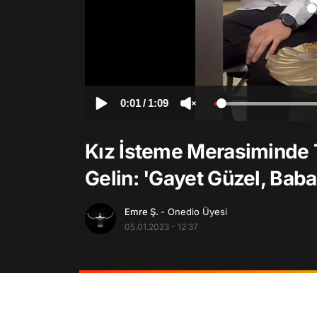
0:01
/
1:09
Kız İsteme Merasiminde 
Gelin: 'Gayet Güzel, Baba 
Emre Ş.
- Onedio Üyesi
05.01.2023 - 12:37