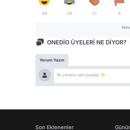
44
28
21
4
Yoru
ONEDİO ÜYELERİ NE DİYOR?
Yorum Yazın
Son Eklenenler
Günün