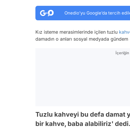
Onedio’yu Google’da tercih edil
Kız isteme merasimlerinde içilen tuzlu
kahv
damadın o anları sosyal medyada gündem 
İçeriği
Tuzlu kahveyi bu defa damat yer
bir kahve, baba alabiliriz' dedi