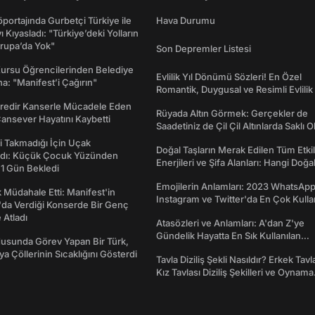
portajında Gurbetçi Türkiye ile
Hava Durumu
ı Kıyasladı: "Türkiye’deki Yolların
rupa’da Yok"
Son Depremler Listesi
Kursu Öğrencilerinden Belediye
Evlilik Yıl Dönümü Sözleri! En Özel
a: "Manifest’i Çağırın"
Romantik, Duygusal ve Resimli Evlilik 
dönümü Mesajları
redir Kanserle Mücadele Eden
Rüyada Altın Görmek: Gerçekler de
Cansever Hayatını Kaybetti
Saadetiniz de Çil Çil Altınlarda Saklı Ol
 Takmadığı İçin Uçak
Doğal Taşların Merak Edilen Tüm Etkil
dı: Küçük Çocuk Yüzünden
Enerjileri ve Şifa Alanları: Hangi Doğa
 1 Gün Bekledi
Ne İşe Yarar?
Emojilerin Anlamları: 2023 WhatsApp
 Müdahale Etti: Manifest'in
Instagram ve Twitter'da En Çok Kulla
da Verdiği Konserde Bir Genç
Emojiler ve Anlamları
Atladı
Atasözleri ve Anlamları: A'dan Z'ye
Gündelik Hayatta En Sık Kullanılan
usunda Görev Yapan Bir Türk,
Atasözleri ve Anlamları
ya Çöllerinin Sıcaklığını Gösterdi
Tavla Diziliş Şekli Nasıldır? Erkek Tavl
Kız Tavlası Diziliş Şekilleri ve Oynama
Yönleri