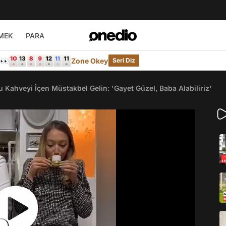
MEK
PARA
e👀
Zone Okey
Seri Diz
 Kahveyi İçen Müstakbel Gelin: 'Gayet Güzel, Baba Alabiliriz'