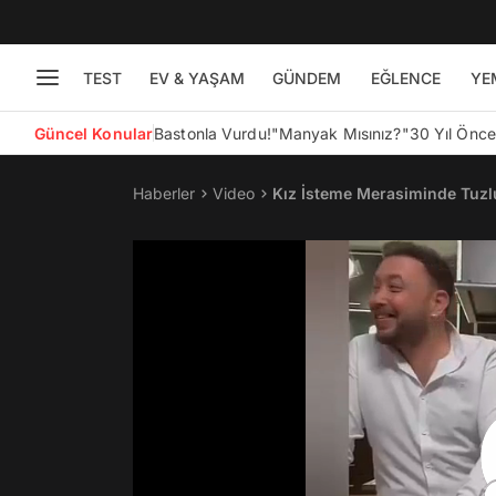
TEST
EV & YAŞAM
GÜNDEM
EĞLENCE
YE
Güncel Konular
Bastonla Vurdu!
"Manyak Mısınız?"
30 Yıl Önc
Haberler
Video
Kız İsteme Merasiminde Tuzlu