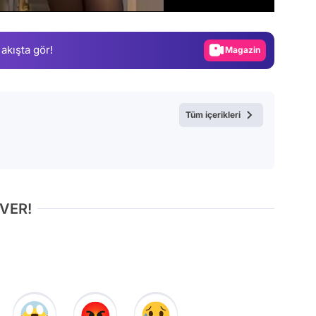
Gündem
Magazin
 akışta gör!
Video
Test
Tüm içerikleri
 VER!