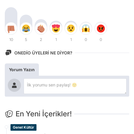
10
5
2
1
1
0
0
ONEDİO ÜYELERİ NE DİYOR?
Yorum Yazın
En Yeni İçerikler!
Genel Kültür