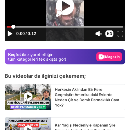
Video
0:00
/
0:12
Test
Gündem
Keşfet
ile ziyaret ettiğin
Magazin
tüm kategorileri tek akışta gör!
Video
Test
Bu videolar da ilginizi çekemem;
Herkesin Aklından Bir Kere
Geçmiştir: Amerika'daki Evlerde
Neden Çit ve Demir Parmaklıklı Cam
Yok?
Kar Yağışı Nedeniyle Kapanan Şile