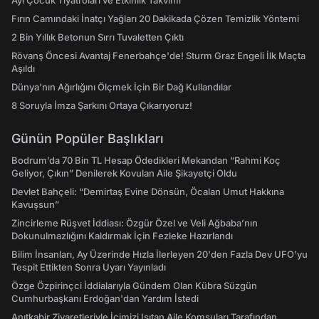
Ayı Çocuk Tiyatroları ve Etkinlik Takvimi
Fırın Camındaki İnatçı Yağları 20 Dakikada Çözen Temizlik Yöntemi
2 Bin Yıllık Betonun Sırrı Tuvaletten Çıktı
Rövanş Öncesi Avantaj Fenerbahçe'de! Sturm Graz Engeli İlk Maçta
Aşıldı
Dünya’nın Ağırlığını Ölçmek İçin Bir Dağ Kullandılar
8 Soruyla İmza Şarkını Ortaya Çıkarıyoruz!
Günün Popüler Başlıkları
Bodrum’da 70 Bin TL Hesap Ödedikleri Mekandan “Rahmi Koç
Geliyor, Çıkın” Denilerek Kovulan Aile Şikayetçi Oldu
Devlet Bahçeli: “Demirtaş Evine Dönsün, Öcalan Umut Hakkına
Kavuşsun”
Zincirleme Rüşvet İddiası: Özgür Özel ve Veli Ağbaba’nın
Dokunulmazlığını Kaldırmak İçin Fezleke Hazırlandı
Bilim İnsanları, Ay Üzerinde Hızla İlerleyen 20'den Fazla Dev UFO'yu
Tespit Ettikten Sonra Uyarı Yayınladı
Özge Özpirinçci İddialarıyla Gündem Olan Kübra Süzgün
Cumhurbaşkanı Erdoğan'dan Yardım İstedi
Anıtkabir Ziyaretleriyle İçimizi Isıtan Aile Komşuları Tarafından