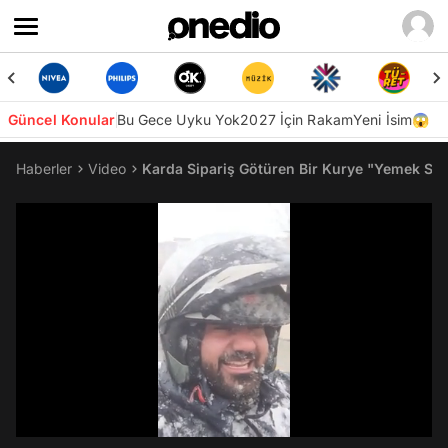
Güncel Konular
Bu Gece Uyku Yok
2027 İçin Rakam
Yeni İsim😱
Haberler
Video
Karda Sipariş Götüren Bir Kurye "Yemek Sıc
/