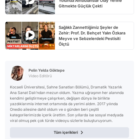
Yolunda Ambulanslar Olay Yerine
Gitmekte Güçlük Çekti
Sağlıklı Zannettiğimiz Şeyler de
Zehir: Prof. Dr. Behçet Yalın Özkara
Meyve ve Sebzelerdeki Pestisiti
Ölçtü
Pelin Yelda Göktepe
Video Editörü
Kocaeli Üniversitesi, Sahne Sanatları Bölümü, Dramatik Yazarlık
Ana Sanat Dalı’ndan mezun oldum. Yazma uğraşının her alanında
kendimi geliştirmeye çalışırken, değişen dünya ile birlikte
yazdıklarımla internet ortamında da yerimi aldım. 2017 yılında
Onedio ailesine dahil oldum ve o günden beri çeşitli
kategorilerimizde içerik ürettim. Son yıllarda ise sosyal medyada
viral olmuş pek çok türde videoyu sizlerle buluşturuyorum.
Tüm içerikleri