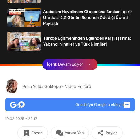
Arabasını Havalimanı Otoparkına Bırakan İçerik
Üreticisi 2,5 Günün Sonunda Ödediği Ücreti
Paylaştı
Türkçe Eğitmeninden Eğlenceli Karşılaştırma:
Yabancı Ninniler vs Türk Ninnileri
İçerik Devam Ediyor
Pelin Yelda Göktepe
- Video Editörü
Onedio’yu Google'a ekleyin
19.02.2025 - 22:17
Favori
Yorum Yap
Paylaş