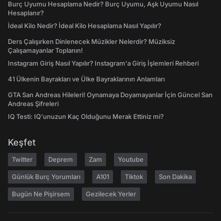
Burç Uyumu Hesaplama Nedir? Burç Uyumu, Aşk Uyumu Nasıl
Hesaplanır?
İdeal Kilo Nedir? İdeal Kilo Hesaplama Nasıl Yapılır?
Ders Çalışırken Dinlenecek Müzikler Nelerdir? Müziksiz
Çalışamayanlar Toplanın!
Instagram Giriş Nasıl Yapılır? Instagram'a Giriş İşlemleri Rehberi
41 Ülkenin Bayrakları ve Ülke Bayraklarının Anlamları
GTA San Andreas Hileleri! Oynamaya Doyamayanlar İçin Güncel San
Andreas Şifreleri
IQ Testi: IQ'unuzun Kaç Olduğunu Merak Ettiniz mi?
Keşfet
Twitter
Deprem
Zam
Youtube
Günlük Burç Yorumları
A101
Tiktok
Son Dakika
Bugün Ne Pişirsem
Gezilecek Yerler