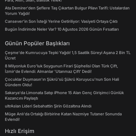
Para, Altın, Silah, Balistik Yelek!
Ata Demirer'den Şeflere Taş Çıkartan Bulgur Pilavı Tarifi: Ustalardan
Yorum Yağdı!
Cansever'in Son İsteği Yerine Getiriliyor: Vasiyeti Ortaya Çıktı
Bugün İndirimde Neler Var? 10 Ağustos 2026 Günün Fırsatları
Günün Popüler Başlıkları
Çeşme'de Kumrucuya Tepki Yağdı! 1,5 Saatlik Süreyi Aşana 2 Bin TL
Ücret
8 Milyonluk Euro'luk Soygunun Firari Şüphelisi Olan Türk Çift,
İzmir'de Evlendi: Almanlar 'Utanmaz Çift' Dedi!
Çocuklar Duymasın'ın Şükrü'sü Şükrü Koruyucu'nun Son Hali
Gündem Oldu!
Sakarya'da Limonata Satıp iPhone 15 Alan Genç Girişimci Günlük
Kazancını Paylaştı
ultrAslan Lideri Sebahattin Şirin Gözaltına Alındı
Müge Anlı'da Ortalığı Birbirine Katan Nazmiye Tutaner Sonunda
Evlendi!
Hızlı Erişim