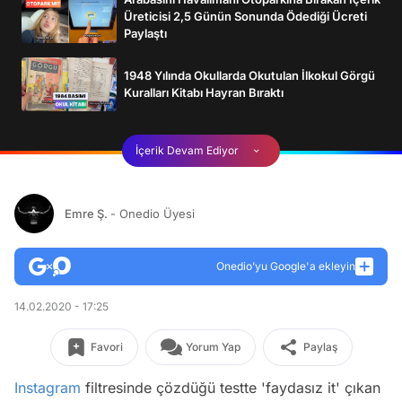
Üreticisi 2,5 Günün Sonunda Ödediği Ücreti
Paylaştı
1948 Yılında Okullarda Okutulan İlkokul Görgü
Kuralları Kitabı Hayran Bıraktı
İçerik Devam Ediyor
Emre Ş.
- Onedio Üyesi
Onedio’yu Google'a ekleyin
14.02.2020 - 17:25
Favori
Yorum Yap
Paylaş
Instagram
filtresinde çözdüğü testte 'faydasız it' çıkan