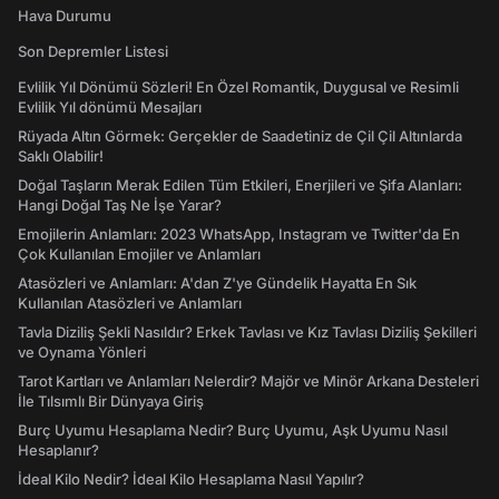
Hava Durumu
Son Depremler Listesi
Evlilik Yıl Dönümü Sözleri! En Özel Romantik, Duygusal ve Resimli
Evlilik Yıl dönümü Mesajları
Rüyada Altın Görmek: Gerçekler de Saadetiniz de Çil Çil Altınlarda
Saklı Olabilir!
Doğal Taşların Merak Edilen Tüm Etkileri, Enerjileri ve Şifa Alanları:
Hangi Doğal Taş Ne İşe Yarar?
Emojilerin Anlamları: 2023 WhatsApp, Instagram ve Twitter'da En
Çok Kullanılan Emojiler ve Anlamları
Atasözleri ve Anlamları: A'dan Z'ye Gündelik Hayatta En Sık
Kullanılan Atasözleri ve Anlamları
Tavla Diziliş Şekli Nasıldır? Erkek Tavlası ve Kız Tavlası Diziliş Şekilleri
ve Oynama Yönleri
Tarot Kartları ve Anlamları Nelerdir? Majör ve Minör Arkana Desteleri
İle Tılsımlı Bir Dünyaya Giriş
Burç Uyumu Hesaplama Nedir? Burç Uyumu, Aşk Uyumu Nasıl
Hesaplanır?
İdeal Kilo Nedir? İdeal Kilo Hesaplama Nasıl Yapılır?