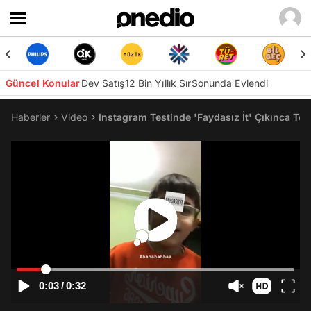
Güncel Konular
Dev Satış
12 Bin Yıllık Sır
Sonunda Evlendi
Haberler
Video
Instagram Testinde 'Faydasız İt' Çıkınca Te
0:03
/
0:32