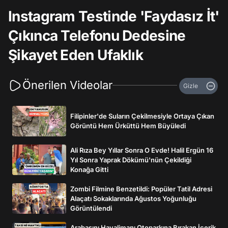
Instagram Testinde 'Faydasız İt'
Çıkınca Telefonu Dedesine
Şikayet Eden Ufaklık
Önerilen Videolar
Gizle
Filipinler'de Suların Çekilmesiyle Ortaya Çıkan
Görüntü Hem Ürküttü Hem Büyüledi
Ali Rıza Bey Yıllar Sonra O Evde! Halil Ergün 16
Yıl Sonra Yaprak Dökümü'nün Çekildiği
Konağa Gitti
Zombi Filmine Benzetildi: Popüler Tatil Adresi
Alaçatı Sokaklarında Ağustos Yoğunluğu
Görüntülendi
Arabasını Havalimanı Otoparkına Bırakan İçerik