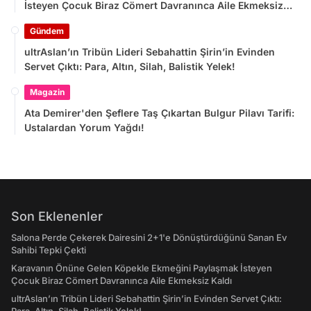
İsteyen Çocuk Biraz Cömert Davranınca Aile Ekmeksiz
Kaldı
Gündem
ultrAslan’ın Tribün Lideri Sebahattin Şirin’in Evinden
Servet Çıktı: Para, Altın, Silah, Balistik Yelek!
Magazin
Ata Demirer'den Şeflere Taş Çıkartan Bulgur Pilavı Tarifi:
Ustalardan Yorum Yağdı!
Son Eklenenler
Salona Perde Çekerek Dairesini 2+1'e Dönüştürdüğünü Sanan Ev
Sahibi Tepki Çekti
Karavanın Önüne Gelen Köpekle Ekmeğini Paylaşmak İsteyen
Çocuk Biraz Cömert Davranınca Aile Ekmeksiz Kaldı
ultrAslan’ın Tribün Lideri Sebahattin Şirin’in Evinden Servet Çıktı: