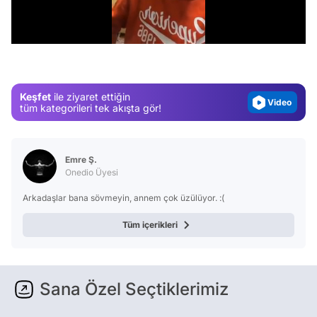
Video
/
Test
Gündem
Magazin
Keşfet
ile ziyaret ettiğin
Video
tüm kategorileri tek akışta gör!
Test
Emre Ş.
Onedio Üyesi
Arkadaşlar bana sövmeyin, annem çok üzülüyor. :(
Tüm içerikleri
Sana Özel Seçtiklerimiz