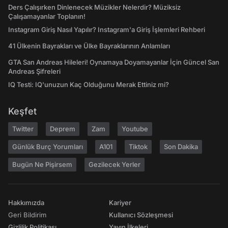
Ders Çalışırken Dinlenecek Müzikler Nelerdir? Müziksiz
Çalışamayanlar Toplanın!
Instagram Giriş Nasıl Yapılır? Instagram'a Giriş İşlemleri Rehberi
41 Ülkenin Bayrakları ve Ülke Bayraklarının Anlamları
GTA San Andreas Hileleri! Oynamaya Doyamayanlar İçin Güncel San
Andreas Şifreleri
IQ Testi: IQ'unuzun Kaç Olduğunu Merak Ettiniz mi?
Keşfet
Twitter
Deprem
Zam
Youtube
Günlük Burç Yorumları
A101
Tiktok
Son Dakika
Bugün Ne Pişirsem
Gezilecek Yerler
Hakkımızda
Kariyer
Geri Bildirim
Kullanıcı Sözleşmesi
Gizlilik Politikası
Yayın İlkeleri