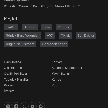
IQ Testi: IQ'unuzun Kaç Olduğunu Merak Ettiniz mi?
Keşfet
Twitter
Deprem
Zam
Youtube
Günlük Burç Yorumları
A101
Tiktok
Son Dakika
Bugün Ne Pişirsem
Gezilecek Yerler
Hakkımızda
Kariyer
Geri Bildirim
Kullanıcı Sözleşmesi
Gizlilik Politikası
Yayın İlkeleri
Topluluk Kuralları
Künye
Reklam
RSS
İletişim