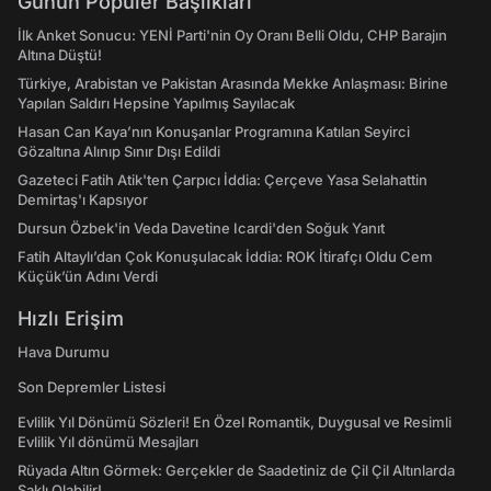
Günün Popüler Başlıkları
İlk Anket Sonucu: YENİ Parti'nin Oy Oranı Belli Oldu, CHP Barajın
Altına Düştü!
Türkiye, Arabistan ve Pakistan Arasında Mekke Anlaşması: Birine
Yapılan Saldırı Hepsine Yapılmış Sayılacak
Hasan Can Kaya’nın Konuşanlar Programına Katılan Seyirci
Gözaltına Alınıp Sınır Dışı Edildi
Gazeteci Fatih Atik'ten Çarpıcı İddia: Çerçeve Yasa Selahattin
Demirtaş'ı Kapsıyor
Dursun Özbek'in Veda Davetine Icardi'den Soğuk Yanıt
Fatih Altaylı’dan Çok Konuşulacak İddia: ROK İtirafçı Oldu Cem
Küçük’ün Adını Verdi
Hızlı Erişim
Hava Durumu
Son Depremler Listesi
Evlilik Yıl Dönümü Sözleri! En Özel Romantik, Duygusal ve Resimli
Evlilik Yıl dönümü Mesajları
Rüyada Altın Görmek: Gerçekler de Saadetiniz de Çil Çil Altınlarda
Saklı Olabilir!