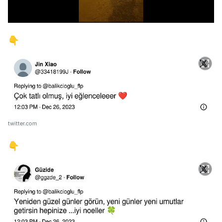
/
👇
twitter.com
👇