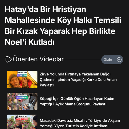
Hatay'da Bir Hristiyan
Mahallesinde Köy Halkı Temsili
Bir Kızak Yaparak Hep Birlikte
Noel'i Kutladı
Önerilen Videolar
Gizle
Zirve Yolunda Fırtınaya Yakalanan Dağcı
Çadırının İçinden Yaşadığı Korku Dolu Anları
Paylaştı
Köpeği İçin Günlük Öğün Hazırlayan Kadın
Yaptığı 1 Aylık Mama Stoğunu Paylaştı
Masadaki Davetsiz Misafir: Türkiye'de Akşam
Yemeği Yiyen Turistin Kediyle İmtihanı