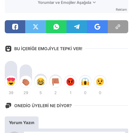
Yorumlar ve Emojiler Aşağıda
Reklam
BU İÇERİĞE EMOJİYLE TEPKİ VER!
39
29
5
2
1
0
0
ONEDİO ÜYELERİ NE DİYOR?
Yorum Yazın