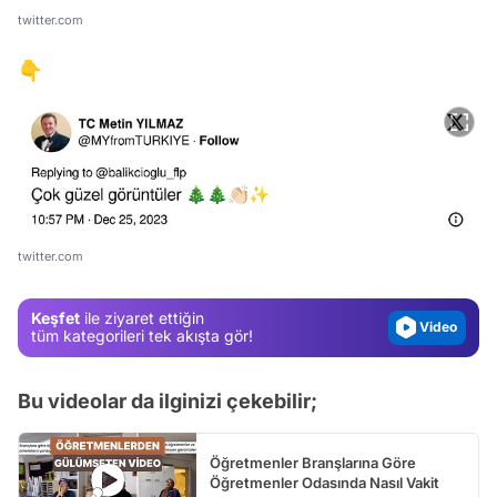
twitter.com
👇
Video
Test
Gündem
twitter.com
Magazin
Video
Keşfet
ile ziyaret ettiğin
tüm kategorileri tek akışta gör!
Test
Bu videolar da ilginizi çekebilir;
Öğretmenler Branşlarına Göre
Öğretmenler Odasında Nasıl Vakit