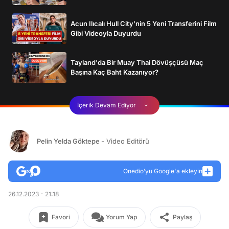
Acun Ilıcalı Hull City’nin 5 Yeni Transferini Film
Gibi Videoyla Duyurdu
Tayland'da Bir Muay Thai Dövüşçüsü Maç
Başına Kaç Baht Kazanıyor?
İçerik Devam Ediyor
Pelin Yelda Göktepe
- Video Editörü
Onedio’yu Google'a ekleyin
26.12.2023 - 21:18
Favori
Yorum Yap
Paylaş