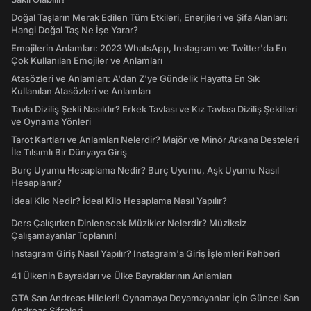
Doğal Taşların Merak Edilen Tüm Etkileri, Enerjileri ve Şifa Alanları:
Hangi Doğal Taş Ne İşe Yarar?
Emojilerin Anlamları: 2023 WhatsApp, Instagram ve Twitter'da En
Çok Kullanılan Emojiler ve Anlamları
Atasözleri ve Anlamları: A'dan Z'ye Gündelik Hayatta En Sık
Kullanılan Atasözleri ve Anlamları
Tavla Diziliş Şekli Nasıldır? Erkek Tavlası ve Kız Tavlası Diziliş Şekilleri
ve Oynama Yönleri
Tarot Kartları ve Anlamları Nelerdir? Majör ve Minör Arkana Desteleri
İle Tılsımlı Bir Dünyaya Giriş
Burç Uyumu Hesaplama Nedir? Burç Uyumu, Aşk Uyumu Nasıl
Hesaplanır?
İdeal Kilo Nedir? İdeal Kilo Hesaplama Nasıl Yapılır?
Ders Çalışırken Dinlenecek Müzikler Nelerdir? Müziksiz
Çalışamayanlar Toplanın!
Instagram Giriş Nasıl Yapılır? Instagram'a Giriş İşlemleri Rehberi
41 Ülkenin Bayrakları ve Ülke Bayraklarının Anlamları
GTA San Andreas Hileleri! Oynamaya Doyamayanlar İçin Güncel San
Andreas Şifreleri