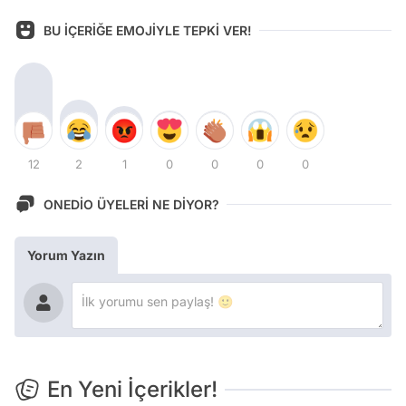
BU İÇERİĞE EMOJİYLE TEPKİ VER!
12
2
1
0
0
0
0
ONEDİO ÜYELERİ NE DİYOR?
Yorum Yazın
En Yeni İçerikler!