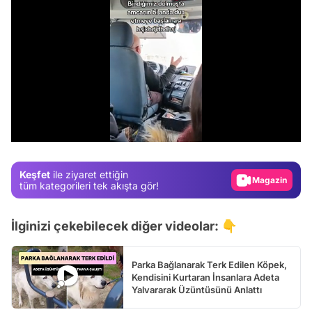
Video
Test
/
Gündem
Magazin
Keşfet
ile ziyaret ettiğin
Video
tüm kategorileri tek akışta gör!
Test
İlginizi çekebilecek diğer videolar: 👇
Parka Bağlanarak Terk Edilen Köpek,
Kendisini Kurtaran İnsanlara Adeta
Yalvararak Üzüntüsünü Anlattı