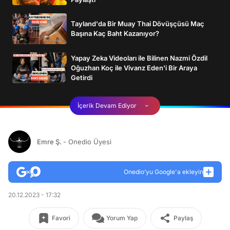
Tayland'da Bir Muay Thai Dövüşçüsü Maç
Başına Kaç Baht Kazanıyor?
Yapay Zeka Videoları ile Bilinen Nazmi Özdil
Oğuzhan Koç ile Vivanz Eden'i Bir Araya
Getirdi
İçerik Devam Ediyor
Emre Ş.
- Onedio Üyesi
Onedio’yu Google'a ekleyin
20.12.2023 - 17:32
Favori
Yorum Yap
Paylaş