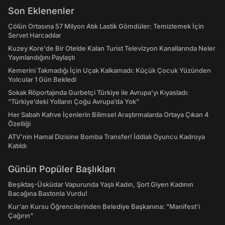
Son Eklenenler
Çölün Ortasına 57 Milyon Atık Lastik Gömdüler: Temizlemek İçin
Servet Harcadılar
Kuzey Kore'de Bir Otelde Kalan Turist Televizyon Kanallarında Neler
Yayınlandığını Paylaştı
Kemerini Takmadığı İçin Uçak Kalkamadı: Küçük Çocuk Yüzünden
Yolcular 1 Gün Bekledi
Sokak Röportajında Gurbetçi Türkiye ile Avrupa'yı Kıyasladı:
"Türkiye’deki Yolların Çoğu Avrupa’da Yok"
Her Sabah Kahve İçenlerin Bilimsel Araştırmalarda Ortaya Çıkan 4
Özelliği
ATV'nin Hamal Dizisine Bomba Transfer! İddialı Oyuncu Kadroya
Katıldı
Günün Popüler Başlıkları
Beşiktaş-Üsküdar Vapurunda Yaşlı Kadın, Şort Giyen Kadının
Bacağına Bastonla Vurdu!
Kur'an Kursu Öğrencilerinden Belediye Başkanına: "Manifest’i
Çağırın"