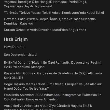
Yaşamak İstediğin Ülke Hangisi? Haritadaki Yerini Değil,
Yaşayacağın Hayatı Seçiyorsun!
‘Terörsüz Türkiye Yasası’ Teklifi Adalet Komisyonu'nda Kabul Edildi
Gazeteci Fatih Atik'ten Çarpıcı İddia: Çerçeve Yasa Selahattin
Demirtaş'ı Kapsıyor
Dursun Özbek'in Veda Davetine Icardi'den Soğuk Yanıt
Hızlı Erişim
Hava Durumu
Son Depremler Listesi
Evlilik Yıl Dönümü Sözleri! En Özel Romantik, Duygusal ve Resimli
Evlilik Yıl dönümü Mesajları
Rüyada Altın Görmek: Gerçekler de Saadetiniz de Çil Çil Altınlarda
Saklı Olabilir!
Doğal Taşların Merak Edilen Tüm Etkileri, Enerjileri ve Şifa Alanları:
Hangi Doğal Taş Ne İşe Yarar?
Emojilerin Anlamları: 2023 WhatsApp, Instagram ve Twitter'da En
Çok Kullanılan Emojiler ve Anlamları
Atasözleri ve Anlamları: A'dan Z'ye Gündelik Hayatta En Sık