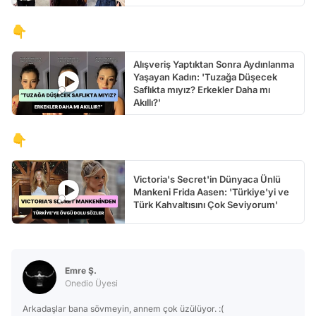
👇
Alışveriş Yaptıktan Sonra Aydınlanma
Yaşayan Kadın: 'Tuzağa Düşecek
Saflıkta mıyız? Erkekler Daha mı
Akıllı?'
👇
Victoria's Secret'in Dünyaca Ünlü
Mankeni Frida Aasen: 'Türkiye'yi ve
Türk Kahvaltısını Çok Seviyorum'
Emre Ş.
Onedio Üyesi
Arkadaşlar bana sövmeyin, annem çok üzülüyor. :(