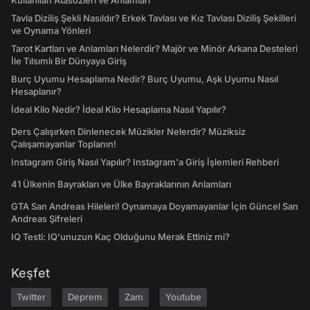
Kullanılan Atasözleri ve Anlamları
Tavla Diziliş Şekli Nasıldır? Erkek Tavlası ve Kız Tavlası Diziliş Şekilleri
ve Oynama Yönleri
Tarot Kartları ve Anlamları Nelerdir? Majör ve Minör Arkana Desteleri
İle Tılsımlı Bir Dünyaya Giriş
Burç Uyumu Hesaplama Nedir? Burç Uyumu, Aşk Uyumu Nasıl
Hesaplanır?
İdeal Kilo Nedir? İdeal Kilo Hesaplama Nasıl Yapılır?
Ders Çalışırken Dinlenecek Müzikler Nelerdir? Müziksiz
Çalışamayanlar Toplanın!
Instagram Giriş Nasıl Yapılır? Instagram'a Giriş İşlemleri Rehberi
41 Ülkenin Bayrakları ve Ülke Bayraklarının Anlamları
GTA San Andreas Hileleri! Oynamaya Doyamayanlar İçin Güncel San
Andreas Şifreleri
IQ Testi: IQ'unuzun Kaç Olduğunu Merak Ettiniz mi?
Keşfet
Twitter
Deprem
Zam
Youtube