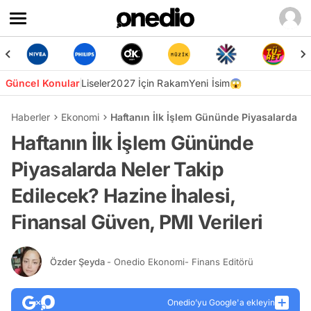
Güncel Konular
Liseler
2027 İçin Rakam
Yeni İsim😱
Haberler
Ekonomi
Haftanın İlk İşlem Gününde Piyasalarda Nel
Haftanın İlk İşlem Gününde
Piyasalarda Neler Takip
Edilecek? Hazine İhalesi,
Finansal Güven, PMI Verileri
Özder Şeyda
- Onedio Ekonomi- Finans Editörü
Onedio’yu Google'a ekleyin