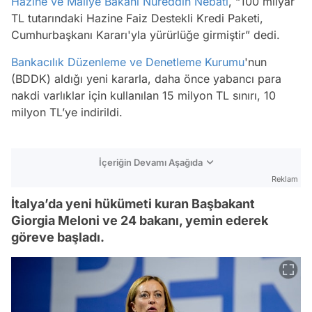
Hazine ve Maliye Bakanı
Nureddin Nebati
, “100 milyar
TL tutarındaki Hazine Faiz Destekli Kredi Paketi,
Cumhurbaşkanı Kararı'yla yürürlüğe girmiştir” dedi.
Bankacılık Düzenleme ve Denetleme Kurumu
'nun
(BDDK) aldığı yeni kararla, daha önce yabancı para
nakdi varlıklar için kullanılan 15 milyon TL sınırı, 10
milyon TL’ye indirildi.
İçeriğin Devamı Aşağıda
Reklam
İtalya’da yeni hükümeti kuran Başbakant
Giorgia Meloni ve 24 bakanı, yemin ederek
göreve başladı.