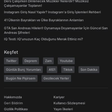
Ders Çalışırken Dinlenecek Müzikler Nelerdir? Müziksiz
Çalışamayanlar Toplanın!
Instagram Giriş Nasıl Yapılır? Instagram'a Giriş İşlemleri Rehberi
41 Ülkenin Bayrakları ve Ülke Bayraklarının Anlamları
GTA San Andreas Hileleri! Oynamaya Doyamayanlar İçin Güncel San
Andreas Şifreleri
IQ Testi: IQ'unuzun Kaç Olduğunu Merak Ettiniz mi?
Keşfet
Twitter
Deprem
Zam
Youtube
Günlük Burç Yorumları
A101
Tiktok
Son Dakika
Bugün Ne Pişirsem
Gezilecek Yerler
Hakkımızda
Kariyer
Geri Bildirim
Kullanıcı Sözleşmesi
Gizlilik Politikası
Yayın İlkeleri