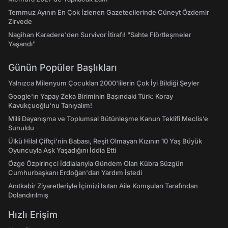
Temmuz Ayının En Çok İzlenen Gazetecilerinde Cüneyt Özdemir
Zirvede
Nagihan Karadere'den Survivor İtirafı! "Sahte Flörtleşmeler
Yaşandı"
Günün Popüler Başlıkları
Yalnızca Milenyum Çocukları 2000'lilerin Çok İyi Bildiği Şeyler
Google'ın Yapay Zeka Biriminin Başındaki Türk: Koray
Kavukçuoğlu'nu Tanıyalım!
Milli Dayanışma ve Toplumsal Bütünleşme Kanun Teklifi Meclis’e
Sunuldu
Ülkü Hilal Çiftçi'nin Babası, Reşit Olmayan Kızının 10 Yaş Büyük
Oyuncuyla Aşk Yaşadığını İddia Etti
Özge Özpirinçci İddialarıyla Gündem Olan Kübra Süzgün
Cumhurbaşkanı Erdoğan'dan Yardım İstedi
Anıtkabir Ziyaretleriyle İçimizi Isıtan Aile Komşuları Tarafından
Dolandırılmış
Hızlı Erişim