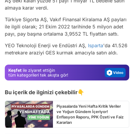
AŞ'deki kalan yüzde 51 payı 1 milyar TL bedelle satın
almaya karar verdi.
Türkiye Sigorta AŞ, Vakıf Finansal Kiralama AŞ payları
ile ilgili olarak; 21 Ekim 2022 tarihinde 5 milyon adet
Video
payı, pay başına ortalama 3,9552 TL fiyattan sattı.
Test
YEO Teknoloji Enerji ve Endüstri AŞ,
Isparta
'da 41.526
metrekare araziyi GES kurmak amacıyla satın aldı.
Gündem
Magazin
Keşfet
ile ziyaret ettiğin
Video
tüm kategorileri tek akışta gör!
Test
Bu içerik de ilginizi çekebilir👇
Piyasalarda Yeni Hafta Kritik Veriler
ve Yoğun Gündem İçeriyor!
Enflasyon Raporu, PPK Özeti ve Faiz
Kararları