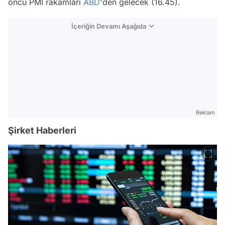
öncü PMI rakamları
ABD
'den gelecek (16.45).
İçeriğin Devamı Aşağıda
Reklam
Şirket Haberleri