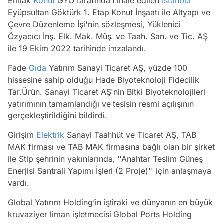
Emlak
Konut
GYO tarafından ihale edilen
İstanbul
Eyüpsultan Göktürk 1. Etap Konut İnşaatı ile Altyapı ve
Çevre Düzenleme İşi'nin sözleşmesi, Yüklenici
Özyacıcı İnş. Elk. Mak. Müş. ve Taah. San. ve Tic. AŞ
ile 19 Ekim 2022 tarihinde imzalandı.
Fade
Gıda
Yatırım Sanayi Ticaret AŞ, yüzde 100
hissesine sahip olduğu Hade Biyoteknoloji Fidecilik
Tar.Ürün. Sanayi Ticaret AŞ'nin Bitki Biyoteknolojileri
yatırımının tamamlandığı ve tesisin resmi açılışının
gerçekleştirildiğini bildirdi.
Girişim
Elektrik
Sanayi Taahhüt ve Ticaret AŞ, TAB
MAK firması ve TAB MAK firmasına bağlı olan bir şirket
ile Stip şehrinin yakınlarında, ‘'Anahtar Teslim Güneş
Enerjisi Santrali Yapımı İşleri (2 Proje)'' için anlaşmaya
vardı.
Global Yatırım Holding’in iştiraki ve dünyanın en büyük
kruvaziyer liman işletmecisi Global Ports Holding