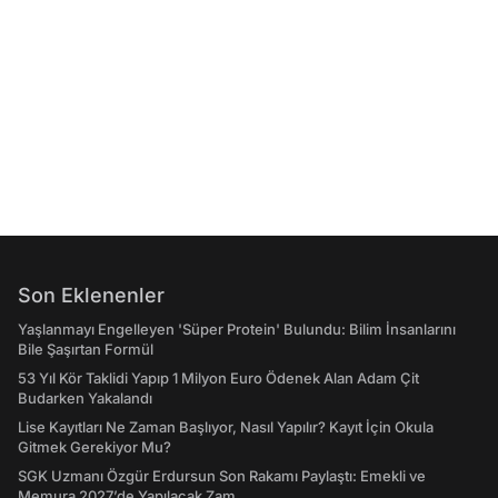
Son Eklenenler
Yaşlanmayı Engelleyen 'Süper Protein' Bulundu: Bilim İnsanlarını
Bile Şaşırtan Formül
53 Yıl Kör Taklidi Yapıp 1 Milyon Euro Ödenek Alan Adam Çit
Budarken Yakalandı
Lise Kayıtları Ne Zaman Başlıyor, Nasıl Yapılır? Kayıt İçin Okula
Gitmek Gerekiyor Mu?
SGK Uzmanı Özgür Erdursun Son Rakamı Paylaştı: Emekli ve
Memura 2027’de Yapılacak Zam