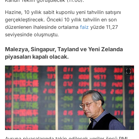
Kanun Teklifi görüşülecek (11.00).
Hazine, 10 yıllık sabit kuponlu yeni tahvilin satışını
gerçekleştirecek. Önceki 10 yıllık tahvilin en son
düzenlenen ihalesinde ortalama
faiz
yüzde 11,27
seviyesinde oluşmuştu.
Malezya, Singapur, Tayland ve Yeni Zelanda
piyasaları kapalı olacak.
Avrupa piyasalarında takip edilecek veriler öncü PMI