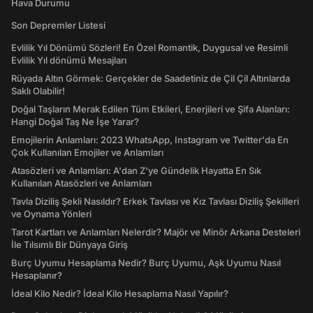
Hava Durumu
Son Depremler Listesi
Evlilik Yıl Dönümü Sözleri! En Özel Romantik, Duygusal ve Resimli
Evlilik Yıl dönümü Mesajları
Rüyada Altın Görmek: Gerçekler de Saadetiniz de Çil Çil Altınlarda
Saklı Olabilir!
Doğal Taşların Merak Edilen Tüm Etkileri, Enerjileri ve Şifa Alanları:
Hangi Doğal Taş Ne İşe Yarar?
Emojilerin Anlamları: 2023 WhatsApp, Instagram ve Twitter'da En
Çok Kullanılan Emojiler ve Anlamları
Atasözleri ve Anlamları: A'dan Z'ye Gündelik Hayatta En Sık
Kullanılan Atasözleri ve Anlamları
Tavla Diziliş Şekli Nasıldır? Erkek Tavlası ve Kız Tavlası Diziliş Şekilleri
ve Oynama Yönleri
Tarot Kartları ve Anlamları Nelerdir? Majör ve Minör Arkana Desteleri
İle Tılsımlı Bir Dünyaya Giriş
Burç Uyumu Hesaplama Nedir? Burç Uyumu, Aşk Uyumu Nasıl
Hesaplanır?
İdeal Kilo Nedir? İdeal Kilo Hesaplama Nasıl Yapılır?