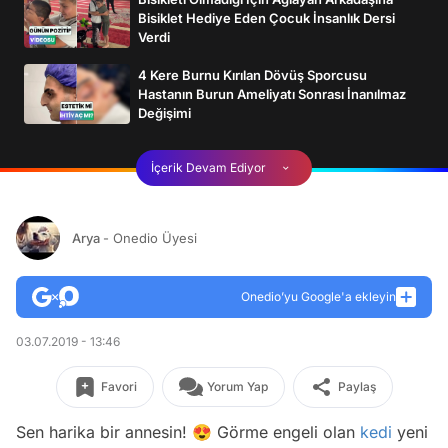
Bisiklet Hediye Eden Çocuk İnsanlık Dersi
Verdi
4 Kere Burnu Kırılan Dövüş Sporcusu
Hastanın Burun Ameliyatı Sonrası İnanılmaz
Değişimi
İçerik Devam Ediyor
Arya
- Onedio Üyesi
Onedio’yu Google'a ekleyin
03.07.2019 - 13:46
Favori
Yorum Yap
Paylaş
Sen harika bir annesin! 😍 Görme engeli olan
kedi
yeni