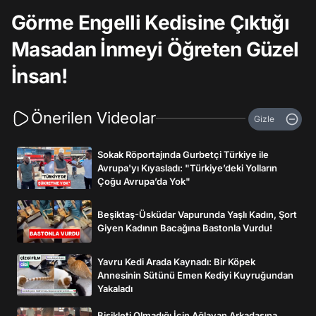
Görme Engelli Kedisine Çıktığı
Masadan İnmeyi Öğreten Güzel
İnsan!
Önerilen Videolar
Gizle
Sokak Röportajında Gurbetçi Türkiye ile
Avrupa'yı Kıyasladı: "Türkiye’deki Yolların
Çoğu Avrupa’da Yok"
Beşiktaş-Üsküdar Vapurunda Yaşlı Kadın, Şort
Giyen Kadının Bacağına Bastonla Vurdu!
Yavru Kedi Arada Kaynadı: Bir Köpek
Annesinin Sütünü Emen Kediyi Kuyruğundan
Yakaladı
Bisikleti Olmadığı İçin Ağlayan Arkadaşına