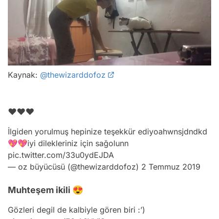
/
Kaynak:
@thewizarddofoz
❤❤❤
İlgiden yorulmuş hepinize teşekkür ediyoahwnsjdndkd
💖💖iyi dilekleriniz için sağolunn
pic.twitter.com/33u0ydEJDA
— oz büyücüsü (@thewizarddofoz)
2 Temmuz 2019
Muhteşem ikili 😍
Video
Gözleri degil de kalbiyle gören biri :’)
Test