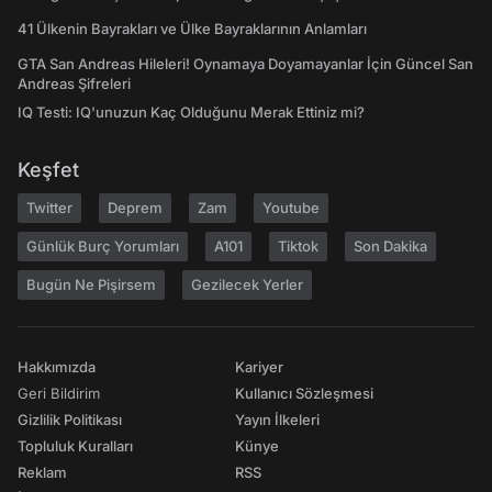
41 Ülkenin Bayrakları ve Ülke Bayraklarının Anlamları
GTA San Andreas Hileleri! Oynamaya Doyamayanlar İçin Güncel San
Andreas Şifreleri
IQ Testi: IQ'unuzun Kaç Olduğunu Merak Ettiniz mi?
Keşfet
Twitter
Deprem
Zam
Youtube
Günlük Burç Yorumları
A101
Tiktok
Son Dakika
Bugün Ne Pişirsem
Gezilecek Yerler
Hakkımızda
Kariyer
Geri Bildirim
Kullanıcı Sözleşmesi
Gizlilik Politikası
Yayın İlkeleri
Topluluk Kuralları
Künye
Reklam
RSS