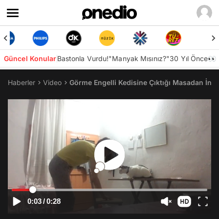
Güncel Konular
Bastonla Vurdu!
"Manyak Mısınız?"
30 Yıl Önce👀
Haberler
Video
Görme Engelli Kedisine Çıktığı Masadan İnm
0:03
/
0:28