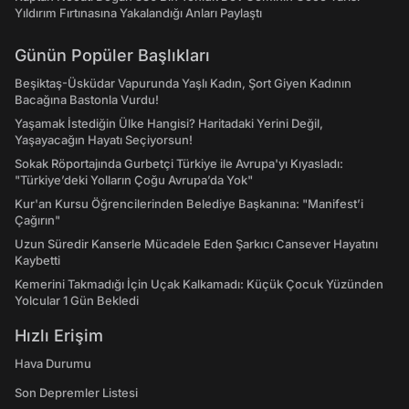
Yıldırım Fırtınasına Yakalandığı Anları Paylaştı
Günün Popüler Başlıkları
Beşiktaş-Üsküdar Vapurunda Yaşlı Kadın, Şort Giyen Kadının
Bacağına Bastonla Vurdu!
Yaşamak İstediğin Ülke Hangisi? Haritadaki Yerini Değil,
Yaşayacağın Hayatı Seçiyorsun!
Sokak Röportajında Gurbetçi Türkiye ile Avrupa'yı Kıyasladı:
"Türkiye’deki Yolların Çoğu Avrupa’da Yok"
Kur'an Kursu Öğrencilerinden Belediye Başkanına: "Manifest’i
Çağırın"
Uzun Süredir Kanserle Mücadele Eden Şarkıcı Cansever Hayatını
Kaybetti
Kemerini Takmadığı İçin Uçak Kalkamadı: Küçük Çocuk Yüzünden
Yolcular 1 Gün Bekledi
Hızlı Erişim
Hava Durumu
Son Depremler Listesi