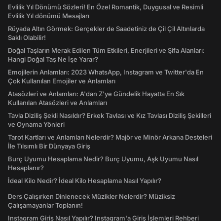
Evlilik Yıl Dönümü Sözleri! En Özel Romantik, Duygusal ve Resimli
Evlilik Yıl dönümü Mesajları
Rüyada Altın Görmek: Gerçekler de Saadetiniz de Çil Çil Altınlarda
Saklı Olabilir!
Doğal Taşların Merak Edilen Tüm Etkileri, Enerjileri ve Şifa Alanları:
Hangi Doğal Taş Ne İşe Yarar?
Emojilerin Anlamları: 2023 WhatsApp, Instagram ve Twitter'da En
Çok Kullanılan Emojiler ve Anlamları
Atasözleri ve Anlamları: A'dan Z'ye Gündelik Hayatta En Sık
Kullanılan Atasözleri ve Anlamları
Tavla Diziliş Şekli Nasıldır? Erkek Tavlası ve Kız Tavlası Diziliş Şekilleri
ve Oynama Yönleri
Tarot Kartları ve Anlamları Nelerdir? Majör ve Minör Arkana Desteleri
İle Tılsımlı Bir Dünyaya Giriş
Burç Uyumu Hesaplama Nedir? Burç Uyumu, Aşk Uyumu Nasıl
Hesaplanır?
İdeal Kilo Nedir? İdeal Kilo Hesaplama Nasıl Yapılır?
Ders Çalışırken Dinlenecek Müzikler Nelerdir? Müziksiz
Çalışamayanlar Toplanın!
Instagram Giriş Nasıl Yapılır? Instagram'a Giriş İşlemleri Rehberi