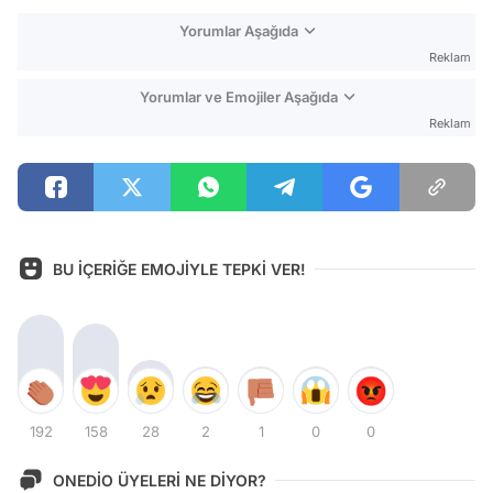
Yorumlar Aşağıda
Reklam
Yorumlar ve Emojiler Aşağıda
Reklam
BU İÇERİĞE EMOJİYLE TEPKİ VER!
192
158
28
2
1
0
0
ONEDİO ÜYELERİ NE DİYOR?