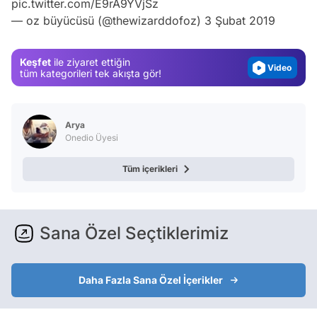
pic.twitter.com/E9rA9YVjSz
— oz büyücüsü (@thewizarddofoz)
3 Şubat 2019
Gündem
Magazin
Keşfet
ile ziyaret ettiğin
Video
tüm kategorileri tek akışta gör!
Test
Arya
Onedio Üyesi
Tüm içerikleri
Sana Özel Seçtiklerimiz
Daha Fazla Sana Özel İçerikler