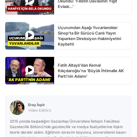
Okundu: 'Filistin Davasının Yiğit
Evladı...'
Uçurumdan Aşağı Yuvarlandılar:
Sinop'ta Bir Sürücü Canlı Yayın
Yaparken Direksiyon Hakimiyetini
Kaybetti
Fatih Altaylı'dan Kemal
Kılıçdaroğlu'na 'Büyük İhtimalle AK
Parti'nin Adamı'
Eray İspir
Video Editörü
2015 yılında başladığım Gaziantep Üniversitesi İletişim Fakültesi
Gazetecilik Bölümü’nde gazetecilik ve medya faaliyetlerine ilişkin
teorik dersler aldım. Eğitimim sürecim boyunca, üniversitenin basın-