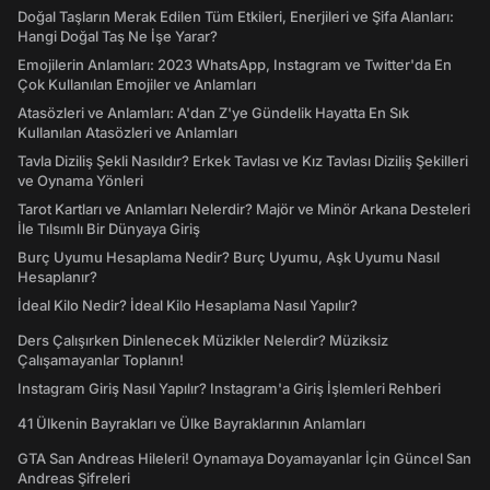
Doğal Taşların Merak Edilen Tüm Etkileri, Enerjileri ve Şifa Alanları:
Hangi Doğal Taş Ne İşe Yarar?
Emojilerin Anlamları: 2023 WhatsApp, Instagram ve Twitter'da En
Çok Kullanılan Emojiler ve Anlamları
Atasözleri ve Anlamları: A'dan Z'ye Gündelik Hayatta En Sık
Kullanılan Atasözleri ve Anlamları
Tavla Diziliş Şekli Nasıldır? Erkek Tavlası ve Kız Tavlası Diziliş Şekilleri
ve Oynama Yönleri
Tarot Kartları ve Anlamları Nelerdir? Majör ve Minör Arkana Desteleri
İle Tılsımlı Bir Dünyaya Giriş
Burç Uyumu Hesaplama Nedir? Burç Uyumu, Aşk Uyumu Nasıl
Hesaplanır?
İdeal Kilo Nedir? İdeal Kilo Hesaplama Nasıl Yapılır?
Ders Çalışırken Dinlenecek Müzikler Nelerdir? Müziksiz
Çalışamayanlar Toplanın!
Instagram Giriş Nasıl Yapılır? Instagram'a Giriş İşlemleri Rehberi
41 Ülkenin Bayrakları ve Ülke Bayraklarının Anlamları
GTA San Andreas Hileleri! Oynamaya Doyamayanlar İçin Güncel San
Andreas Şifreleri