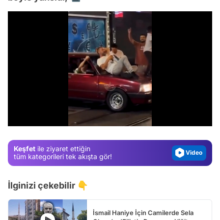
Video
Test
/
Gündem
Magazin
Keşfet
ile ziyaret ettiğin
Video
tüm kategorileri tek akışta gör!
Test
İlginizi çekebilir 👇
İsmail Haniye İçin Camilerde Sela