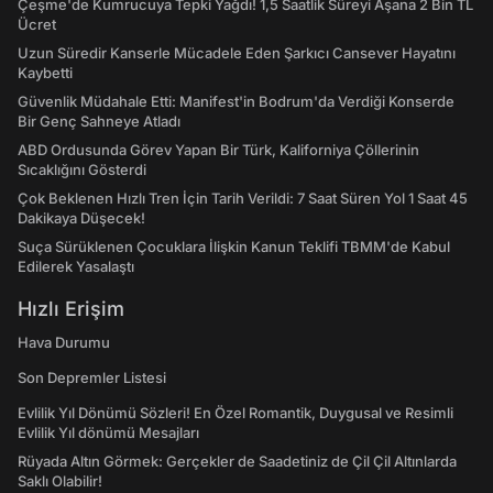
Çeşme'de Kumrucuya Tepki Yağdı! 1,5 Saatlik Süreyi Aşana 2 Bin TL
Ücret
Uzun Süredir Kanserle Mücadele Eden Şarkıcı Cansever Hayatını
Kaybetti
Güvenlik Müdahale Etti: Manifest'in Bodrum'da Verdiği Konserde
Bir Genç Sahneye Atladı
ABD Ordusunda Görev Yapan Bir Türk, Kaliforniya Çöllerinin
Sıcaklığını Gösterdi
Çok Beklenen Hızlı Tren İçin Tarih Verildi: 7 Saat Süren Yol 1 Saat 45
Dakikaya Düşecek!
Suça Sürüklenen Çocuklara İlişkin Kanun Teklifi TBMM'de Kabul
Edilerek Yasalaştı
Hızlı Erişim
Hava Durumu
Son Depremler Listesi
Evlilik Yıl Dönümü Sözleri! En Özel Romantik, Duygusal ve Resimli
Evlilik Yıl dönümü Mesajları
Rüyada Altın Görmek: Gerçekler de Saadetiniz de Çil Çil Altınlarda
Saklı Olabilir!