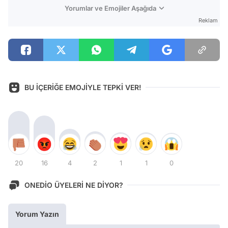
Yorumlar ve Emojiler Aşağıda
Reklam
BU İÇERİĞE EMOJİYLE TEPKİ VER!
20
16
4
2
1
1
0
ONEDİO ÜYELERİ NE DİYOR?
Yorum Yazın