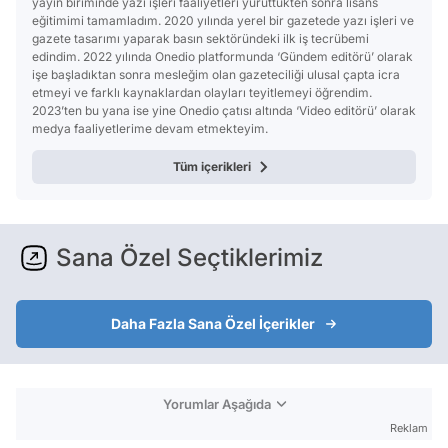
yayın biriminde yazı işleri faaliyetleri yürüttükten sonra lisans
eğitimimi tamamladım. 2020 yılında yerel bir gazetede yazı işleri ve
gazete tasarımı yaparak basın sektöründeki ilk iş tecrübemi
edindim. 2022 yılında Onedio platformunda ‘Gündem editörü’ olarak
işe başladıktan sonra mesleğim olan gazeteciliği ulusal çapta icra
etmeyi ve farklı kaynaklardan olayları teyitlemeyi öğrendim.
2023’ten bu yana ise yine Onedio çatısı altında ‘Video editörü’ olarak
medya faaliyetlerime devam etmekteyim.
Tüm içerikleri
Sana Özel Seçtiklerimiz
Daha Fazla Sana Özel İçerikler
Yorumlar Aşağıda
Reklam