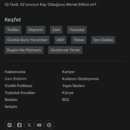
IQ Testi: IQ'unuzun Kaç Olduğunu Merak Ettiniz mi?
Keşfet
Twitter
Deprem
Zam
Youtube
Günlük Burç Yorumları
A101
Tiktok
Son Dakika
Bugün Ne Pişirsem
Gezilecek Yerler
Hakkımızda
Kariyer
Geri Bildirim
Kullanıcı Sözleşmesi
Gizlilik Politikası
Yayın İlkeleri
Topluluk Kuralları
Künye
Reklam
RSS
İletişim