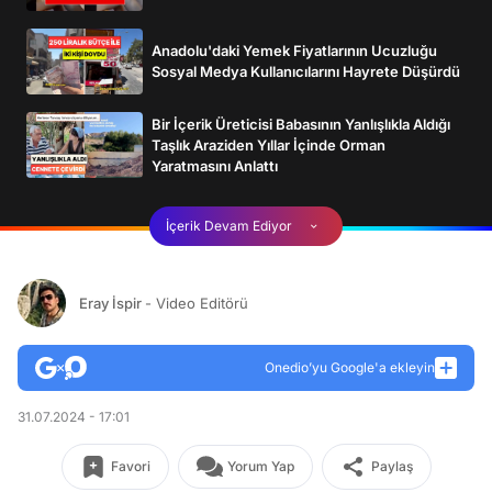
Anadolu'daki Yemek Fiyatlarının Ucuzluğu
Sosyal Medya Kullanıcılarını Hayrete Düşürdü
Bir İçerik Üreticisi Babasının Yanlışlıkla Aldığı
Taşlık Araziden Yıllar İçinde Orman
Yaratmasını Anlattı
İçerik Devam Ediyor
Eray İspir
- Video Editörü
Onedio’yu Google'a ekleyin
31.07.2024 - 17:01
Favori
Yorum Yap
Paylaş