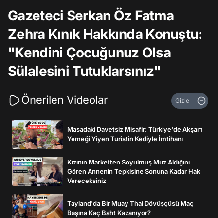
Gazeteci Serkan Öz Fatma
Zehra Kınık Hakkında Konuştu:
"Kendini Çocuğunuz Olsa
Sülalesini Tutuklarsınız"
Önerilen Videolar
Gizle
Masadaki Davetsiz Misafir: Türkiye'de Akşam
Yemeği Yiyen Turistin Kediyle İmtihanı
Kızının Marketten Soyulmuş Muz Aldığını
Gören Annenin Tepkisine Sonuna Kadar Hak
Vereceksiniz
Tayland'da Bir Muay Thai Dövüşçüsü Maç
Başına Kaç Baht Kazanıyor?