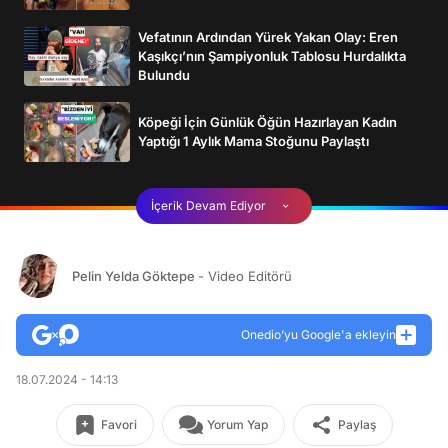
Vefatının Ardından Yürek Yakan Olay: Eren
Kaşıkçı’nın Şampiyonluk Tablosu Hurdalıkta
Bulundu
Köpeği İçin Günlük Öğün Hazırlayan Kadın
Yaptığı 1 Aylık Mama Stoğunu Paylaştı
İçerik Devam Ediyor
Pelin Yelda Göktepe
- Video Editörü
Onedio’yu Google'a ekleyin
18.07.2024 - 14:13
Favori
Yorum Yap
Paylaş