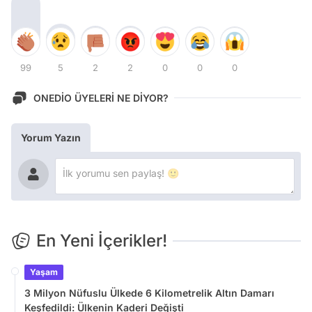
99
5
2
2
0
0
0
ONEDİO ÜYELERİ NE DİYOR?
Yorum Yazın
En Yeni İçerikler!
Yaşam
3 Milyon Nüfuslu Ülkede 6 Kilometrelik Altın Damarı
Keşfedildi: Ülkenin Kaderi Değişti