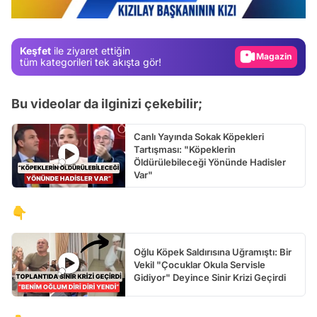
/
Test
Gündem
Keşfet
ile ziyaret ettiğin
Magazin
tüm kategorileri tek akışta gör!
Video
Bu videolar da ilginizi çekebilir;
Test
Canlı Yayında Sokak Köpekleri
Tartışması: "Köpeklerin
Öldürülebileceği Yönünde Hadisler
Var"
👇
Oğlu Köpek Saldırısına Uğramıştı: Bir
Vekil "Çocuklar Okula Servisle
Gidiyor" Deyince Sinir Krizi Geçirdi