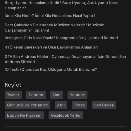
Burç Uyumu Hesaplama Nedir? Burç Uyumu, Aşk Uyumu Nasıl
Hesaplanır?
İdeal Kilo Nedir? İdeal Kilo Hesaplama Nasıl Yapılır?
Ders Çalışırken Dinlenecek Müzikler Nelerdir? Müziksiz
Çalışamayanlar Toplanın!
Instagram Giriş Nasıl Yapılır? Instagram'a Giriş İşlemleri Rehberi
41 Ülkenin Bayrakları ve Ülke Bayraklarının Anlamları
GTA San Andreas Hileleri! Oynamaya Doyamayanlar İçin Güncel San
Andreas Şifreleri
IQ Testi: IQ'unuzun Kaç Olduğunu Merak Ettiniz mi?
Keşfet
Twitter
Deprem
Zam
Youtube
Günlük Burç Yorumları
A101
Tiktok
Son Dakika
Bugün Ne Pişirsem
Gezilecek Yerler