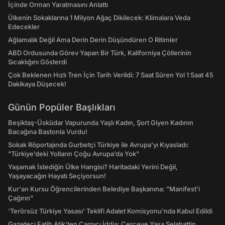
İçinde Orman Yaratmasını Anlattı
Ülkenin Sokaklarına 1 Milyon Ağaç Dikilecek: Klimalara Veda
Edecekler
Ağlamalık Değil Ama Derin Derin Düşündüren O Ritimler
ABD Ordusunda Görev Yapan Bir Türk, Kaliforniya Çöllerinin
Sıcaklığını Gösterdi
Çok Beklenen Hızlı Tren İçin Tarih Verildi: 7 Saat Süren Yol 1 Saat 45
Dakikaya Düşecek!
Günün Popüler Başlıkları
Beşiktaş-Üsküdar Vapurunda Yaşlı Kadın, Şort Giyen Kadının
Bacağına Bastonla Vurdu!
Sokak Röportajında Gurbetçi Türkiye ile Avrupa'yı Kıyasladı:
"Türkiye’deki Yolların Çoğu Avrupa’da Yok"
Yaşamak İstediğin Ülke Hangisi? Haritadaki Yerini Değil,
Yaşayacağın Hayatı Seçiyorsun!
Kur'an Kursu Öğrencilerinden Belediye Başkanına: "Manifest’i
Çağırın"
‘Terörsüz Türkiye Yasası’ Teklifi Adalet Komisyonu'nda Kabul Edildi
Gazeteci Fatih Atik'ten Çarpıcı İddia: Çerçeve Yasa Selahattin