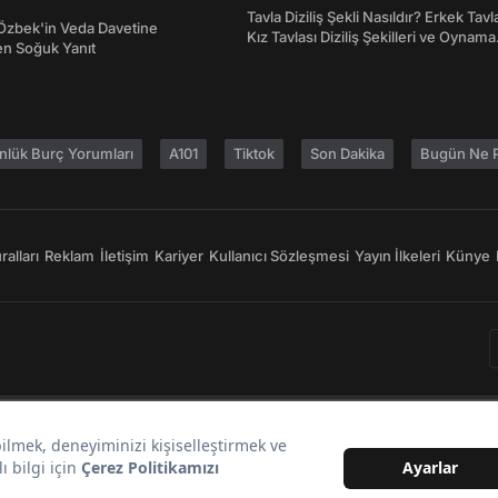
Tavla Diziliş Şekli Nasıldır? Erkek Tavl
Özbek'in Veda Davetine
Kız Tavlası Diziliş Şekilleri ve Oynama
en Soğuk Yanıt
Yönleri
nlük Burç Yorumları
A101
Tiktok
Son Dakika
Bugün Ne P
alları
Reklam
İletişim
Kariyer
Kullanıcı Sözleşmesi
Yayın İlkeleri
Künye
Bir
markasıdır.