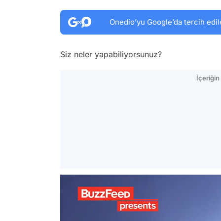
Onedio’yu Google’da tercih edil
Siz neler yapabiliyorsunuz?
İçeriği