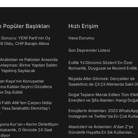
 Popüler Başlıkları
Hızlı Erişim
t Sonucu: YENİ Parti'nin Oy
Hava Durumu
lli Oldu, CHP Barajın Altına
Son Depremler Listesi
 Arabistan ve Pakistan Arasında
Evlilik Yıl Dönümü Sözleri! En Özel
laşması: Birine Yapılan Saldırı
Romantik, Duygusal ve Resimli Evlilik 
Yapılmış Sayılacak
dönümü Mesajları
Rüyada Altın Görmek: Gerçekler de
an Kaya’nın Konuşanlar
Saadetiniz de Çil Çil Altınlarda Saklı Ol
na Katılan Seyirci Gözaltına
nır Dışı Edildi
Doğal Taşların Merak Edilen Tüm Etkil
Enerjileri ve Şifa Alanları: Hangi Doğa
 Fatih Atik'ten Çarpıcı İddia:
Ne İşe Yarar?
Yasa Selahattin Demirtaş'ı
Emojilerin Anlamları: 2023 WhatsApp
r
Instagram ve Twitter'da En Çok Kulla
Emojiler ve Anlamları
una Kur'an-ı Kerim Dinletiliyor:
Atasözleri ve Anlamları: A'dan Z'ye
 Alışkanlık, O İlimizde 24 Saat
Gündelik Hayatta En Sık Kullanılan
diyor
Atasözleri ve Anlamları