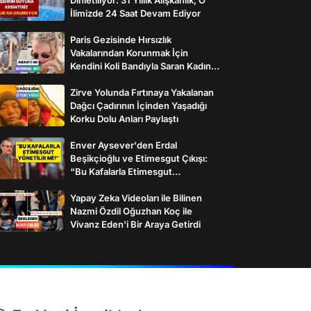
İlimizde 24 Saat Devam Ediyor
Paris Gezisinde Hırsızlık
Vakalarından Korunmak İçin
Kendini Koli Bandıyla Saran Kadının
İlginç Önlemleri
Zirve Yolunda Fırtınaya Yakalanan
Dağcı Çadırının İçinden Yaşadığı
Korku Dolu Anları Paylaştı
Enver Aysever'den Erdal
Beşikçioğlu ve Etimesgut Çıkışı:
“Bu Kafalarla Etimesgut
Yönetilebilir mi?”
Yapay Zeka Videoları ile Bilinen
Nazmi Özdil Oğuzhan Koç ile
Vivanz Eden'i Bir Araya Getirdi