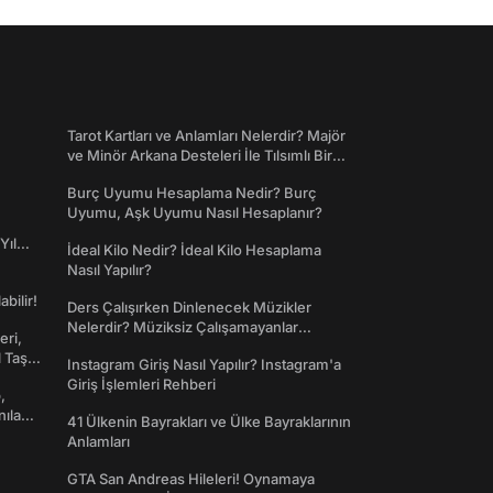
Tarot Kartları ve Anlamları Nelerdir? Majör
ve Minör Arkana Desteleri İle Tılsımlı Bir
Dünyaya Giriş
Burç Uyumu Hesaplama Nedir? Burç
Uyumu, Aşk Uyumu Nasıl Hesaplanır?
Yıl
İdeal Kilo Nedir? İdeal Kilo Hesaplama
Nasıl Yapılır?
abilir!
Ders Çalışırken Dinlenecek Müzikler
Nelerdir? Müziksiz Çalışamayanlar
eri,
Toplanın!
l Taş
Instagram Giriş Nasıl Yapılır? Instagram'a
Giriş İşlemleri Rehberi
,
nılan
41 Ülkenin Bayrakları ve Ülke Bayraklarının
Anlamları
GTA San Andreas Hileleri! Oynamaya