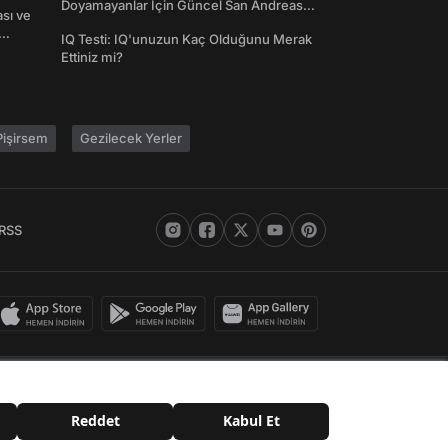
Doyamayanlar İçin Güncel San Andreas
ası ve
Şifreleri
IQ Testi: IQ'unuzun Kaç Olduğunu Merak
Ettiniz mi?
işirsem
Gezilecek Yerler
RSS