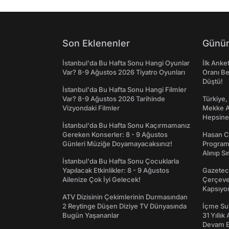
Son Eklenenler
Günün
İstanbul'da Bu Hafta Sonu Hangi Oyunlar
İlk Anke
Var? 8-9 Ağustos 2026 Tiyatro Oyunları
Oranı Be
Düştü!
İstanbul'da Bu Hafta Sonu Hangi Filmler
Var? 8-9 Ağustos 2026 Tarihinde
Türkiye,
Vizyondaki Filmler
Mekke An
Hepsine 
İstanbul'da Bu Hafta Sonu Kaçırmamanız
Gereken Konserler: 8 - 9 Ağustos
Hasan C
Günleri Müziğe Doyamayacaksınız!
Programı
Alınıp Sı
İstanbul'da Bu Hafta Sonu Çocuklarla
Yapılacak Etkinlikler: 8 - 9 Ağustos
Gazeteci
Ailenize Çok İyi Gelecek!
Çerçeve 
Kapsıyo
ATV Dizisinin Çekimlerinin Durmasından
2 Reytinge Düşen Diziye TV Dünyasında
İçme Suy
Bugün Yaşananlar
31 Yıllık
Devam E