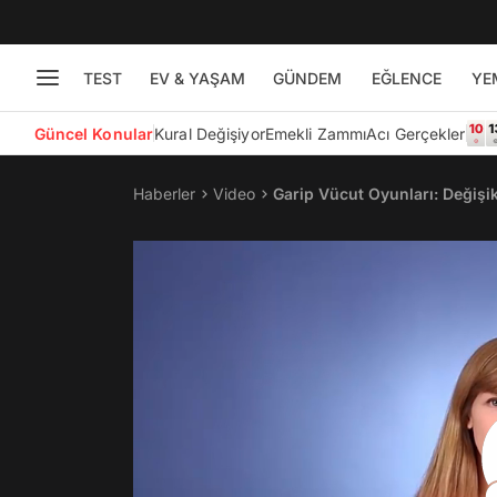
TEST
EV & YAŞAM
GÜNDEM
EĞLENCE
YE
Güncel Konular
Kural Değişiyor
Emekli Zammı
Acı Gerçekler
Haberler
Video
Garip Vücut Oyunları: Değişik