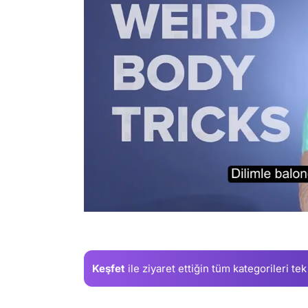
/
Keşfet
ile ziyaret ettiğin
tüm kategorileri tek