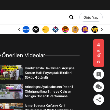
Giriş Yap
Görüş Bildir
Önerilen Videolar
Hindistan’da Havalimanı Açılışına
Katılan Halk Peyzajdaki Bitkileri
Söküp Götürdü
Arkadaşını Ayakkabısının Patenli
Olduğuna İkna Etmeye Çalışan
Miniğin Oscarlık Performansı
Gülümsetti
İçme Suyuna Kur'an-ı Kerim
Dinletiliyor: 31 Yıllık Alışkanlık, O