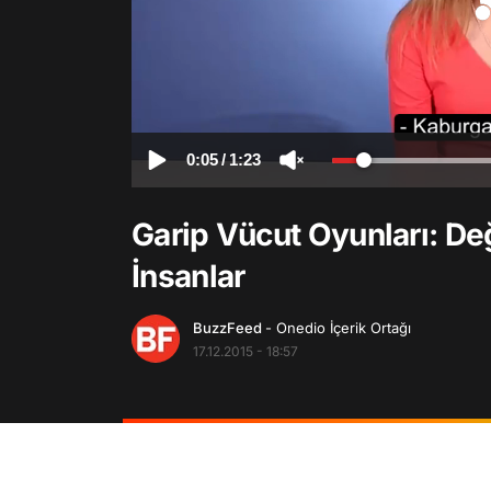
0:05
/
1:23
Garip Vücut Oyunları: Değ
İnsanlar
BuzzFeed
- Onedio İçerik Ortağı
17.12.2015 - 18:57