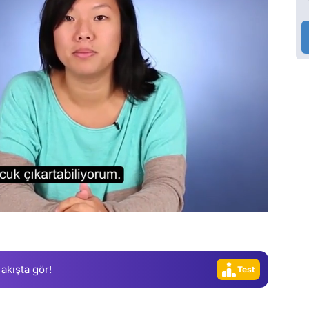
Video
Test
Gündem
Magazin
Video
 akışta gör!
Test