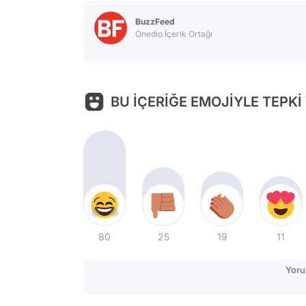
BuzzFeed
Onedio İçerik Ortağı
BU İÇERİĞE EMOJİYLE TEPKİ
80
25
19
11
Yoru