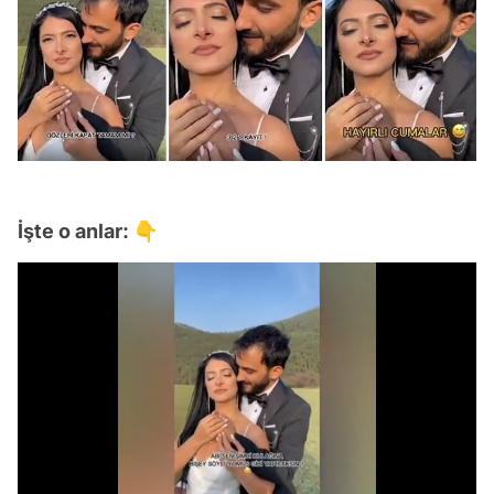
İşte o anlar: 👇
Video
Test
Gündem
/