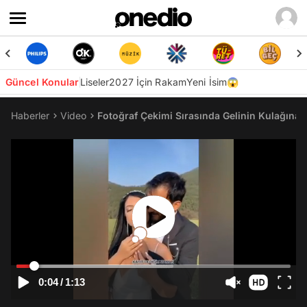
Güncel Konular
Liseler
2027 İçin Rakam
Yeni İsim😱
Haberler
Video
Fotoğraf Çekimi Sırasında Gelinin Kulağına 
0:04
/
1:13