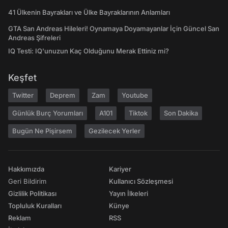
41 Ülkenin Bayrakları ve Ülke Bayraklarının Anlamları
GTA San Andreas Hileleri! Oynamaya Doyamayanlar İçin Güncel San
Andreas Şifreleri
IQ Testi: IQ'unuzun Kaç Olduğunu Merak Ettiniz mi?
Keşfet
Twitter
Deprem
Zam
Youtube
Günlük Burç Yorumları
A101
Tiktok
Son Dakika
Bugün Ne Pişirsem
Gezilecek Yerler
Hakkımızda
Kariyer
Geri Bildirim
Kullanıcı Sözleşmesi
Gizlilik Politikası
Yayın İlkeleri
Topluluk Kuralları
Künye
Reklam
RSS