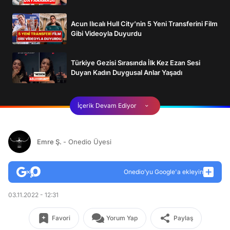
Acun Ilıcalı Hull City’nin 5 Yeni Transferini Film
Gibi Videoyla Duyurdu
Türkiye Gezisi Sırasında İlk Kez Ezan Sesi
Duyan Kadın Duygusal Anlar Yaşadı
İçerik Devam Ediyor
Emre Ş.
- Onedio Üyesi
Onedio’yu Google'a ekleyin
03.11.2022 - 12:31
Favori
Yorum Yap
Paylaş