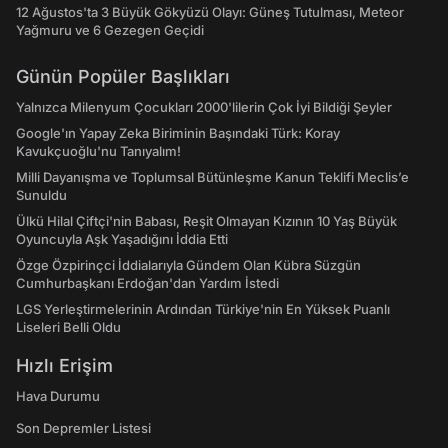
12 Ağustos'ta 3 Büyük Gökyüzü Olayı: Güneş Tutulması, Meteor
Yağmuru ve 6 Gezegen Geçidi
Günün Popüler Başlıkları
Yalnızca Milenyum Çocukları 2000'lilerin Çok İyi Bildiği Şeyler
Google'ın Yapay Zeka Biriminin Başındaki Türk: Koray
Kavukçuoğlu'nu Tanıyalım!
Milli Dayanışma ve Toplumsal Bütünleşme Kanun Teklifi Meclis’e
Sunuldu
Ülkü Hilal Çiftçi'nin Babası, Reşit Olmayan Kızının 10 Yaş Büyük
Oyuncuyla Aşk Yaşadığını İddia Etti
Özge Özpirinçci İddialarıyla Gündem Olan Kübra Süzgün
Cumhurbaşkanı Erdoğan'dan Yardım İstedi
LGS Yerleştirmelerinin Ardından Türkiye'nin En Yüksek Puanlı
Liseleri Belli Oldu
Hızlı Erişim
Hava Durumu
Son Depremler Listesi