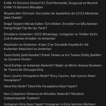
Evlilik Yıl Dönümü Sözleri! En Özel Romantik, Duygusal ve Resimli
Evlilik Yıl dönümü Mesajları
Rüyada Altın Görmek: Gerçekler de Saadetiniz de Çil Çil Altınlarda
Saklı Olabilir!
Doğal Taşların Merak Edilen Tüm Etkileri, Enerjileri ve Şifa Alanları:
Hangi Doğal Taş Ne İşe Yarar?
Emojilerin Anlamları: 2023 WhatsApp, Instagram ve Twitter'da En
Çok Kullanılan Emojiler ve Anlamları
Atasözleri ve Anlamları: A'dan Z'ye Gündelik Hayatta En Sık
Kullanılan Atasözleri ve Anlamları
Tavla Diziliş Şekli Nasıldır? Erkek Tavlası ve Kız Tavlası Diziliş Şekilleri
ve Oynama Yönleri
Tarot Kartları ve Anlamları Nelerdir? Majör ve Minör Arkana Desteleri
İle Tılsımlı Bir Dünyaya Giriş
Burç Uyumu Hesaplama Nedir? Burç Uyumu, Aşk Uyumu Nasıl
Hesaplanır?
İdeal Kilo Nedir? İdeal Kilo Hesaplama Nasıl Yapılır?
Ders Çalışırken Dinlenecek Müzikler Nelerdir? Müziksiz
Çalışamayanlar Toplanın!
Instagram Giriş Nasıl Yapılır? Instagram'a Giriş İşlemleri Rehberi