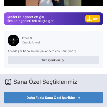
Magazin
Video
Keşfet
ile ziyaret ettiğin
Test
tüm kategorileri tek akışta gör!
Emre Ş.
Onedio Üyesi
Arkadaşlar bana sövmeyin, annem çok üzülüyor. :(
Tüm içerikleri
Sana Özel Seçtiklerimiz
Daha Fazla Sana Özel İçerikler