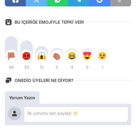
BU İÇERİĞE EMOJİYLE TEPKİ VER!
49
33
12
5
4
3
1
ONEDİO ÜYELERİ NE DİYOR?
Yorum Yazın