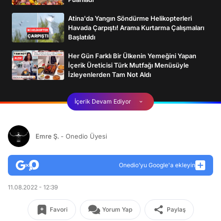
Atina'da Yangın Söndürme Helikopterleri
Havada Çarpıştı! Arama Kurtarma Çalışmaları
Başlatıldı
Her Gün Farklı Bir Ülkenin Yemeğini Yapan
İçerik Üreticisi Türk Mutfağı Menüsüyle
İzleyenlerden Tam Not Aldı
İçerik Devam Ediyor
Emre Ş.
- Onedio Üyesi
Onedio’yu Google'a ekleyin
11.08.2022 - 12:39
Favori
Yorum Yap
Paylaş