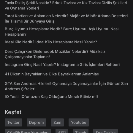
Tavla Diziliş Şekli Nasıldır? Erkek Tavlası ve Kız Tavlası Diziliş Şekilleri
ve Oynama Yönleri
Tarot Kartları ve Anlamları Nelerdir? Majör ve Minör Arkana Desteleri
İle Tılsımlı Bir Dünyaya Giriş
Burç Uyumu Hesaplama Nedir? Burç Uyumu, Aşk Uyumu Nasıl
Hesaplanır?
İdeal Kilo Nedir? İdeal Kilo Hesaplama Nasıl Yapılır?
Ders Çalışırken Dinlenecek Müzikler Nelerdir? Müziksiz
Çalışamayanlar Toplanın!
Instagram Giriş Nasıl Yapılır? Instagram'a Giriş İşlemleri Rehberi
41 Ülkenin Bayrakları ve Ülke Bayraklarının Anlamları
GTA San Andreas Hileleri! Oynamaya Doyamayanlar İçin Güncel San
Andreas Şifreleri
IQ Testi: IQ'unuzun Kaç Olduğunu Merak Ettiniz mi?
Keşfet
Twitter
Deprem
Zam
Youtube
Günlük Burç Yorumları
A101
Tiktok
Son Dakika