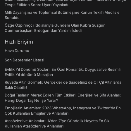
Tespit Ettikten Sonra Uyarı Yayınladı
Milli Dayanışma ve Toplumsal Bütünleşme Kanun Teklifi Meclis’e
Sunuldu
Özge Özpirinçci İddialarıyla Gündem Olan Kübra Süzgün
Cumhurbaşkanı Erdoğan'dan Yardım İstedi
Hızlı Erişim
Hava Durumu
Son Depremler Listesi
Evlilik Yıl Dönümü Sözleri! En Özel Romantik, Duygusal ve Resimli
Evlilik Yıl dönümü Mesajları
Rüyada Altın Görmek: Gerçekler de Saadetiniz de Çil Çil Altınlarda
Saklı Olabilir!
Doğal Taşların Merak Edilen Tüm Etkileri, Enerjileri ve Şifa Alanları:
Hangi Doğal Taş Ne İşe Yarar?
Emojilerin Anlamları: 2023 WhatsApp, Instagram ve Twitter'da En
Çok Kullanılan Emojiler ve Anlamları
Atasözleri ve Anlamları: A'dan Z'ye Gündelik Hayatta En Sık
Kullanılan Atasözleri ve Anlamları