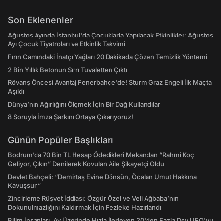
Son Eklenenler
Ağustos Ayında İstanbul'da Çocuklarla Yapılacak Etkinlikler: Ağustos
Ayı Çocuk Tiyatroları ve Etkinlik Takvimi
Fırın Camındaki İnatçı Yağları 20 Dakikada Çözen Temizlik Yöntemi
2 Bin Yıllık Betonun Sırrı Tuvaletten Çıktı
Rövanş Öncesi Avantaj Fenerbahçe'de! Sturm Graz Engeli İlk Maçta
Aşıldı
Dünya’nın Ağırlığını Ölçmek İçin Bir Dağ Kullandılar
8 Soruyla İmza Şarkını Ortaya Çıkarıyoruz!
Günün Popüler Başlıkları
Bodrum’da 70 Bin TL Hesap Ödedikleri Mekandan “Rahmi Koç
Geliyor, Çıkın” Denilerek Kovulan Aile Şikayetçi Oldu
Devlet Bahçeli: “Demirtaş Evine Dönsün, Öcalan Umut Hakkına
Kavuşsun”
Zincirleme Rüşvet İddiası: Özgür Özel ve Veli Ağbaba’nın
Dokunulmazlığını Kaldırmak İçin Fezleke Hazırlandı
Bilim İnsanları, Ay Üzerinde Hızla İlerleyen 20'den Fazla Dev UFO'yu