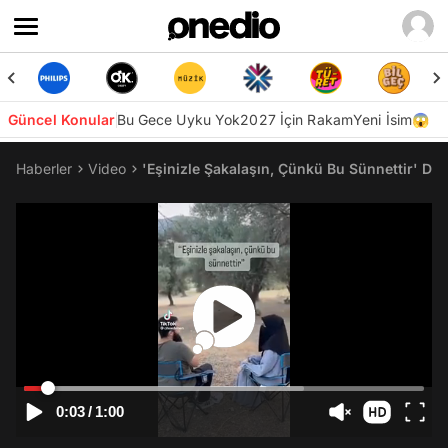
Güncel Konular
Bu Gece Uyku Yok
2027 İçin Rakam
Yeni İsim😱
Haberler
Video
'Eşinizle Şakalaşın, Çünkü Bu Sünnettir' D
0:03
/
1:00