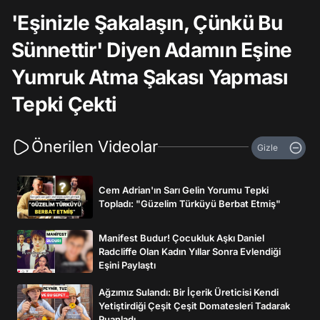
'Eşinizle Şakalaşın, Çünkü Bu
Sünnettir' Diyen Adamın Eşine
Yumruk Atma Şakası Yapması
Tepki Çekti
Önerilen Videolar
Gizle
Cem Adrian'ın Sarı Gelin Yorumu Tepki
Topladı: "Güzelim Türküyü Berbat Etmiş"
Manifest Budur! Çocukluk Aşkı Daniel
Radcliffe Olan Kadın Yıllar Sonra Evlendiği
Eşini Paylaştı
Ağzımız Sulandı: Bir İçerik Üreticisi Kendi
Yetiştirdiği Çeşit Çeşit Domatesleri Tadarak
Puanladı