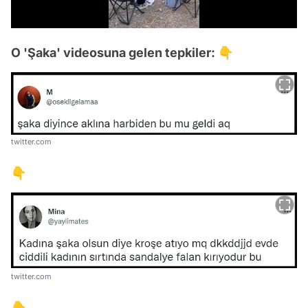
/
O 'Şaka' videosuna gelen tepkiler: 👇
twitter.com
👇
twitter.com
👇