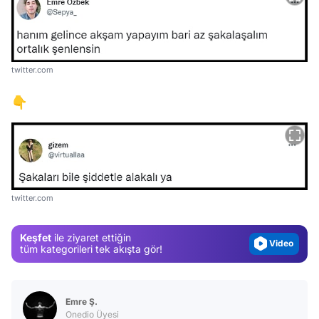
twitter.com
👇
Video
Test
Gündem
twitter.com
Magazin
Keşfet
ile ziyaret ettiğin
Video
tüm kategorileri tek akışta gör!
Test
Emre Ş.
Onedio Üyesi